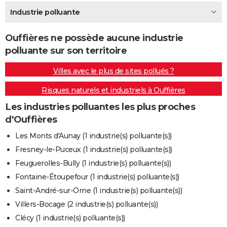
City break
Voyage de noces
Climat
Destinations
Voyage nature
Forum
+
Industrie polluante
PHOTO
GUIDES D'ACHAT
Ouffières ne possède aucune industrie
polluante sur son territoire
BONS PLANS
Villes avec le plus de sites pollués ?
CARTE DE VOEUX
Risques naturels et industriels à Ouffières
Carte Bonne année
Carte Pâques
Carte de Noël
Carte Saint-Valentin
Carte d'anniversaire
DICTIONNAIRE
Les industries polluantes les plus proches
Biographies
Expressions
Dictionnaire
Citations
Proverbes
PROGRAMME TV
d'Ouffières
COPAINS D'AVANT
Les Monts d'Aunay (1 industrie(s) polluante(s))
Fresney-le-Puceux (1 industrie(s) polluante(s))
Se connecter
Collèges
Universités
Service militaire
S'inscrire
Lycées
Primaires
Entreprises
Avis de recherche
AVIS DE DÉCÈS
Feuguerolles-Bully (1 industrie(s) polluante(s))
FORUM
Fontaine-Étoupefour (1 industrie(s) polluante(s))
Saint-André-sur-Orne (1 industrie(s) polluante(s))
Lifestyle
Sport
Television
Cinema
Bricolage
Culture
Auto
Voyage
Villers-Bocage (2 industrie(s) polluante(s))
Clécy (1 industrie(s) polluante(s))