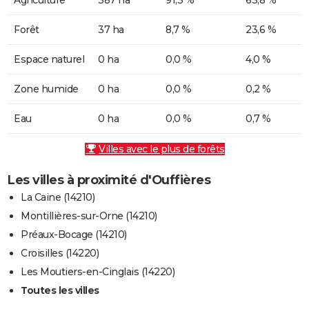
Forêt
37 ha
8,7 %
23,6 %
Espace naturel
0 ha
0,0 %
4,0 %
Zone humide
0 ha
0,0 %
0,2 %
Eau
0 ha
0,0 %
0,7 %
Villes avec le plus de forêts
Les villes à proximité d'Ouffières
La Caine (14210)
Montillières-sur-Orne (14210)
Préaux-Bocage (14210)
Croisilles (14220)
Les Moutiers-en-Cinglais (14220)
Toutes les villes