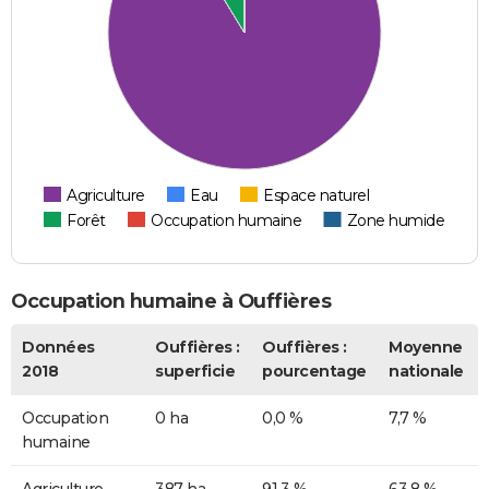
Agriculture
Eau
Espace naturel
Forêt
Occupation humaine
Zone humide
Occupation humaine à Ouffières
Données
Ouffières :
Ouffières :
Moyenne
2018
superficie
pourcentage
nationale
Occupation
0 ha
0,0 %
7,7 %
humaine
Agriculture
387 ha
91,3 %
63,8 %