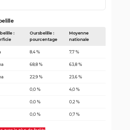
lille
elille :
Oursbelille :
Moyenne
rficie
pourcentage
nationale
a
8,4 %
7,7 %
ha
68,8 %
63,8 %
ha
22,9 %
23,6 %
0,0 %
4,0 %
0,0 %
0,2 %
0,0 %
0,7 %