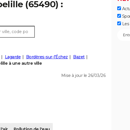
elille (65490) :
Actu
Spo
Les 
Lagarde
Bordères-sur-l'Échez
Bazet
lle à une autre ville
Mise à jour le 26/03/26
l'air
Pollution de l'eau