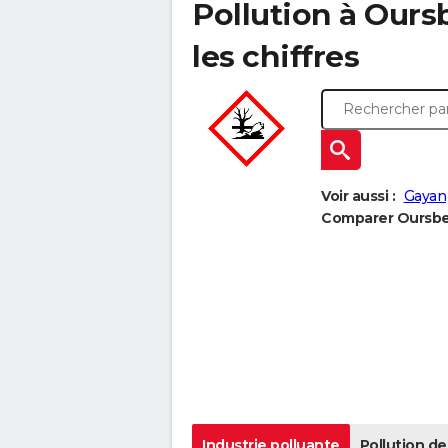
Pollution à Oursb
les chiffres
Voir aussi :
Gayan
Comparer Oursbeli
Industrie polluante
Pollution de 