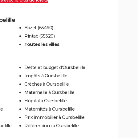
es avec le plus de forêts
elille
Bazet (65460)
Pintac (65320)
Toutes les villes
Dette et budget d'Oursbelille
Impôts à Oursbelille
Crèches à Oursbelille
Maternelle à Oursbelille
Hôpital à Oursbelille
le
Maternités à Oursbelille
Prix immobilier à Oursbelille
elille
Référendum à Oursbelille