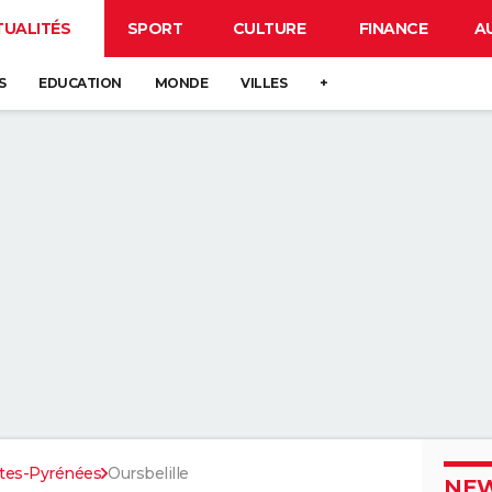
TUALITÉS
SPORT
CULTURE
FINANCE
A
S
EDUCATION
MONDE
VILLES
+
tes-Pyrénées
Oursbelille
NEW