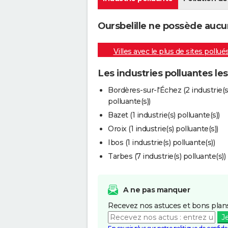
Oursbelille ne possède aucun
Villes avec le plus de sites pollué
Les industries polluantes les
Bordères-sur-l'Échez (2 industrie(s
polluante(s))
Bazet (1 industrie(s) polluante(s))
Oroix (1 industrie(s) polluante(s))
Ibos (1 industrie(s) polluante(s))
Tarbes (7 industrie(s) polluante(s))
A ne pas manquer
Recevez nos astuces et bons plans
J