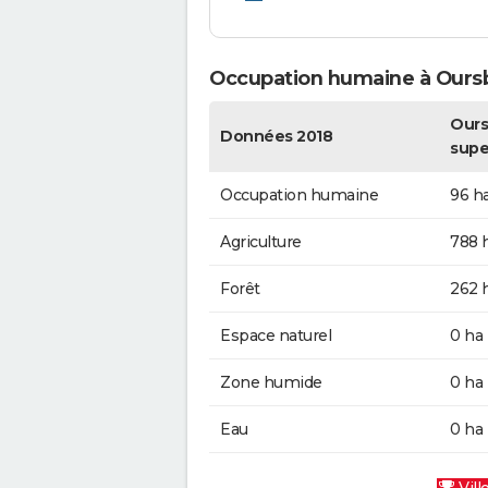
Occupation humaine à Oursbe
Oursb
Données 2018
supe
Occupation humaine
96 h
Agriculture
788 
Forêt
262 
Espace naturel
0 ha
Zone humide
0 ha
Eau
0 ha