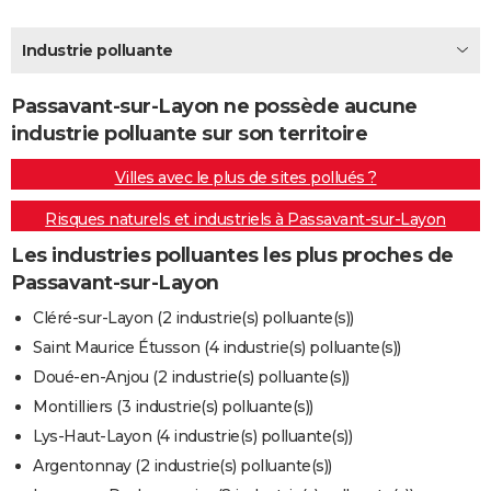
City break
Voyage de noces
Climat
Destinations
Voyage nature
Forum
+
PHOTO
Industrie polluante
GUIDES D'ACHAT
Passavant-sur-Layon ne possède aucune
BONS PLANS
industrie polluante sur son territoire
CARTE DE VOEUX
Villes avec le plus de sites pollués ?
Carte Bonne année
Carte Pâques
Carte de Noël
Carte Saint-Valentin
Carte d'anniversaire
DICTIONNAIRE
Risques naturels et industriels à Passavant-sur-Layon
Biographies
Expressions
Dictionnaire
Citations
Proverbes
PROGRAMME TV
Les industries polluantes les plus proches de
Passavant-sur-Layon
COPAINS D'AVANT
Cléré-sur-Layon (2 industrie(s) polluante(s))
Se connecter
Collèges
Universités
Service militaire
S'inscrire
Lycées
Primaires
Entreprises
Avis de recherche
AVIS DE DÉCÈS
Saint Maurice Étusson (4 industrie(s) polluante(s))
Doué-en-Anjou (2 industrie(s) polluante(s))
FORUM
Montilliers (3 industrie(s) polluante(s))
Lifestyle
Sport
Television
Cinema
Bricolage
Culture
Auto
Voyage
Lys-Haut-Layon (4 industrie(s) polluante(s))
Argentonnay (2 industrie(s) polluante(s))