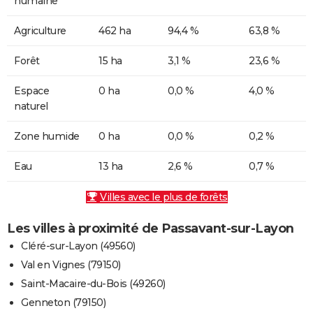
humaine
Agriculture
462 ha
94,4 %
63,8 %
Forêt
15 ha
3,1 %
23,6 %
Espace
0 ha
0,0 %
4,0 %
naturel
Zone humide
0 ha
0,0 %
0,2 %
Eau
13 ha
2,6 %
0,7 %
Villes avec le plus de forêts
Les villes à proximité de Passavant-sur-Layon
Cléré-sur-Layon (49560)
Val en Vignes (79150)
Saint-Macaire-du-Bois (49260)
Genneton (79150)