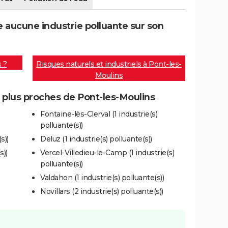
 aucune industrie polluante sur son
s ?
Risques naturels et industriels à Pont-les-
Moulins
s plus proches de Pont-les-Moulins
Fontaine-lès-Clerval (1 industrie(s)
polluante(s))
s))
Deluz (1 industrie(s) polluante(s))
s))
Vercel-Villedieu-le-Camp (1 industrie(s)
polluante(s))
Valdahon (1 industrie(s) polluante(s))
Novillars (2 industrie(s) polluante(s))