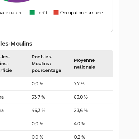
ace naturel
Forêt
Occupation humaine
les-Moulins
-les-
Pont-les-
Moyenne
ns :
Moulins :
nationale
rficie
pourcentage
0,0 %
7,7 %
ha
53,7 %
63,8 %
ha
46,3 %
23,6 %
0,0 %
4,0 %
0,0 %
0,2 %