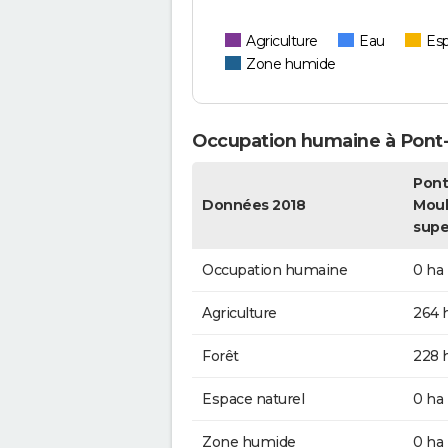
Agriculture
Eau
Esp
Zone humide
Occupation humaine à Pont-
Pont
Données 2018
Mouli
supe
Occupation humaine
0 ha
Agriculture
264 
Forêt
228 
Espace naturel
0 ha
Zone humide
0 ha