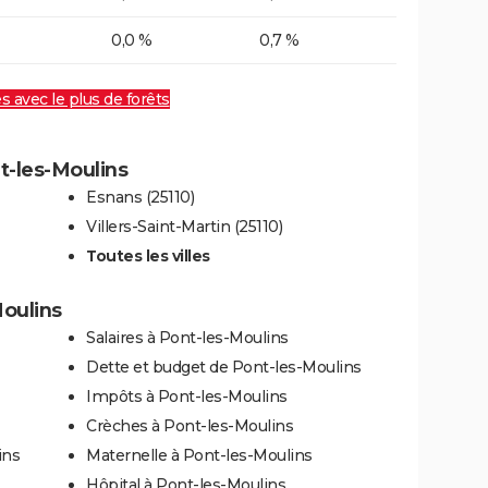
0,0 %
0,7 %
es avec le plus de forêts
nt-les-Moulins
Esnans (25110)
Villers-Saint-Martin (25110)
Toutes les villes
Moulins
Salaires à Pont-les-Moulins
Dette et budget de Pont-les-Moulins
Impôts à Pont-les-Moulins
Crèches à Pont-les-Moulins
ins
Maternelle à Pont-les-Moulins
-
Hôpital à Pont-les-Moulins