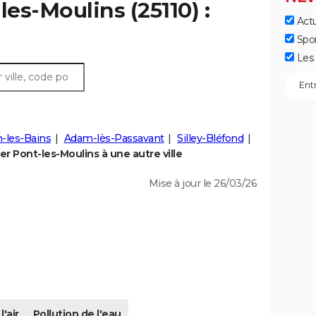
les-Moulins (25110) :
Actu
Spo
Les 
n-les-Bains
Adam-lès-Passavant
Silley-Bléfond
r Pont-les-Moulins à une autre ville
Mise à jour le 26/03/26
l'air
Pollution de l'eau