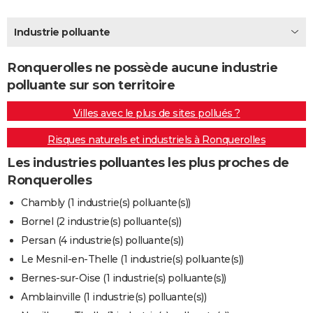
City break
Voyage de noces
Climat
Destinations
Voyage nature
Forum
+
PHOTO
Industrie polluante
GUIDES D'ACHAT
Ronquerolles ne possède aucune industrie
BONS PLANS
polluante sur son territoire
CARTE DE VOEUX
Villes avec le plus de sites pollués ?
Carte Bonne année
Carte Pâques
Carte de Noël
Carte Saint-Valentin
Carte d'anniversaire
DICTIONNAIRE
Risques naturels et industriels à Ronquerolles
Biographies
Expressions
Dictionnaire
Citations
Proverbes
PROGRAMME TV
Les industries polluantes les plus proches de
Ronquerolles
COPAINS D'AVANT
Chambly (1 industrie(s) polluante(s))
Se connecter
Collèges
Universités
Service militaire
S'inscrire
Lycées
Primaires
Entreprises
Avis de recherche
AVIS DE DÉCÈS
Bornel (2 industrie(s) polluante(s))
Persan (4 industrie(s) polluante(s))
FORUM
Le Mesnil-en-Thelle (1 industrie(s) polluante(s))
Lifestyle
Sport
Television
Cinema
Bricolage
Culture
Auto
Voyage
Bernes-sur-Oise (1 industrie(s) polluante(s))
Amblainville (1 industrie(s) polluante(s))