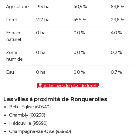
Agriculture
193 ha
40,5 %
63,8 %
Forêt
217 ha
45,5 %
23,6 %
Espace
0 ha
0,0 %
4,0 %
naturel
Zone
0 ha
0,0 %
0,2 %
humide
Eau
0 ha
0,0 %
0,7 %
Villes avec le plus de forêts
Les villes à proximité de Ronquerolles
Belle-Église (60540)
Chambly (60230)
Hédouville (95690)
Champagne-sur-Oise (95660)