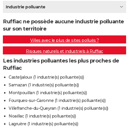
City break
Voyage de noces
Climat
Destinations
Voyage nature
Forum
+
Industrie polluante
PHOTO
GUIDES D'ACHAT
Ruffiac ne possède aucune industrie polluante
sur son territoire
BONS PLANS
Villes avec le plus de sites pollués ?
CARTE DE VOEUX
Risques naturels et industriels à Ruffiac
Carte Bonne année
Carte Pâques
Carte de Noël
Carte Saint-Valentin
Carte d'anniversaire
DICTIONNAIRE
Les industries polluantes les plus proches de
Biographies
Expressions
Dictionnaire
Citations
Proverbes
PROGRAMME TV
Ruffiac
COPAINS D'AVANT
Casteljaloux (1 industrie(s) polluante(s))
Samazan (1 industrie(s) polluante(s))
Se connecter
Collèges
Universités
Service militaire
S'inscrire
Lycées
Primaires
Entreprises
Avis de recherche
AVIS DE DÉCÈS
Montpouillan (1 industrie(s) polluante(s))
FORUM
Fourques-sur-Garonne (1 industrie(s) polluante(s))
Villefranche-du-Queyran (1 industrie(s) polluante(s))
Lifestyle
Sport
Television
Cinema
Bricolage
Culture
Auto
Voyage
Noaillac (1 industrie(s) polluante(s))
Lagruère (1 industrie(s) polluante(s))