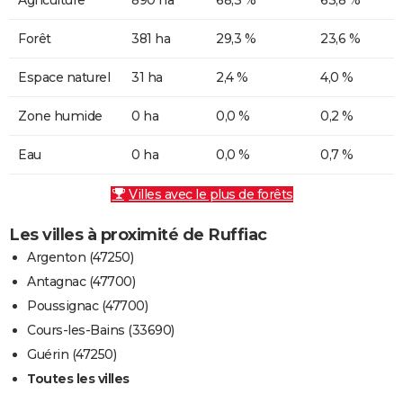
Forêt
381 ha
29,3 %
23,6 %
Espace naturel
31 ha
2,4 %
4,0 %
Zone humide
0 ha
0,0 %
0,2 %
Eau
0 ha
0,0 %
0,7 %
Villes avec le plus de forêts
Les villes à proximité de Ruffiac
Argenton (47250)
Antagnac (47700)
Poussignac (47700)
Cours-les-Bains (33690)
Guérin (47250)
Toutes les villes