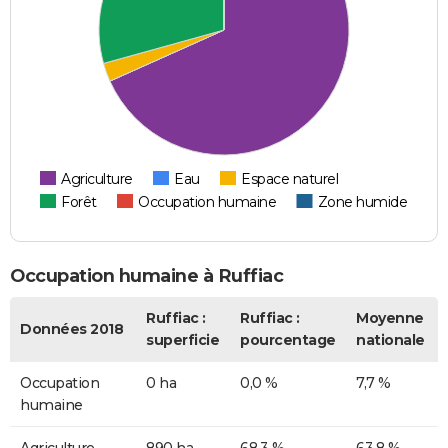
Agriculture
Eau
Espace naturel
Forêt
Occupation humaine
Zone humide
Occupation humaine à Ruffiac
Ruffiac :
Ruffiac :
Moyenne
Données 2018
superficie
pourcentage
nationale
Occupation
0 ha
0,0 %
7,7 %
humaine
Agriculture
890 ha
68,3 %
63,8 %