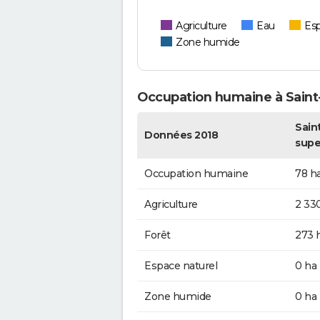
Agriculture
Eau
Esp
Zone humide
Occupation humaine à Sain
Sain
Données 2018
supe
Occupation humaine
78 h
Agriculture
2 33
Forêt
273 
Espace naturel
0 ha
Zone humide
0 ha