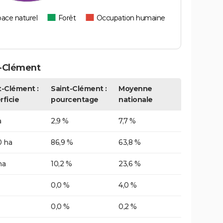
ace naturel
Forêt
Occupation humaine
t-Clément
t-Clément :
Saint-Clément :
Moyenne
rficie
pourcentage
nationale
a
2,9 %
7,7 %
0 ha
86,9 %
63,8 %
ha
10,2 %
23,6 %
0,0 %
4,0 %
0,0 %
0,2 %