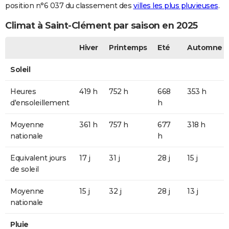
position n°6 037 du classement des
villes les plus pluvieuses
.
Climat à Saint-Clément par saison en 2025
Hiver
Printemps
Eté
Automne
Soleil
Heures
419 h
752 h
668
353 h
d'ensoleillement
h
Moyenne
361 h
757 h
677
318 h
nationale
h
Equivalent jours
17 j
31 j
28 j
15 j
de soleil
Moyenne
15 j
32 j
28 j
13 j
nationale
Pluie