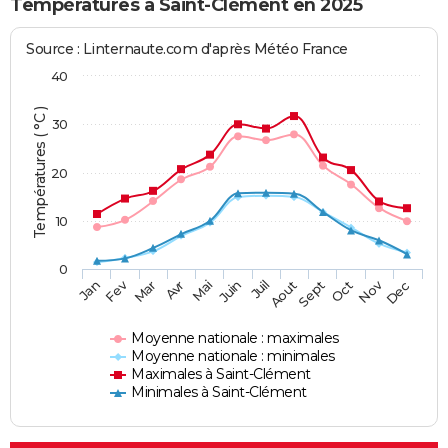
Températures à Saint-Clément en 2025
Source : Linternaute.com d'après Météo France
40
Températures ( °C )
30
20
10
0
Fev
Nov
Jan
Mar
Avr
Mai
Juin
Juil
Aout
Sept
Oct
Dec
Moyenne nationale : maximales
Moyenne nationale : minimales
Maximales à Saint-Clément
Minimales à Saint-Clément