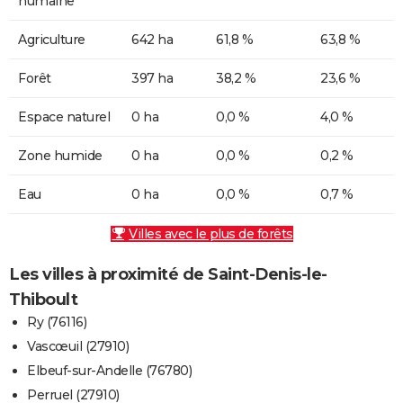
humaine
Agriculture
642 ha
61,8 %
63,8 %
Forêt
397 ha
38,2 %
23,6 %
Espace naturel
0 ha
0,0 %
4,0 %
Zone humide
0 ha
0,0 %
0,2 %
Eau
0 ha
0,0 %
0,7 %
Villes avec le plus de forêts
Les villes à proximité de Saint-Denis-le-
Thiboult
Ry (76116)
Vascœuil (27910)
Elbeuf-sur-Andelle (76780)
Perruel (27910)