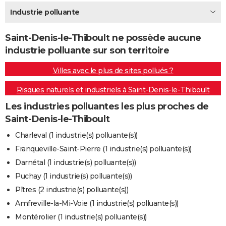
City break
Voyage de noces
Climat
Destinations
Voyage nature
Forum
+
Industrie polluante
PHOTO
GUIDES D'ACHAT
Saint-Denis-le-Thiboult ne possède aucune
industrie polluante sur son territoire
BONS PLANS
Villes avec le plus de sites pollués ?
CARTE DE VOEUX
Risques naturels et industriels à Saint-Denis-le-Thiboult
Carte Bonne année
Carte Pâques
Carte de Noël
Carte Saint-Valentin
Carte d'anniversaire
DICTIONNAIRE
Les industries polluantes les plus proches de
Biographies
Expressions
Dictionnaire
Citations
Proverbes
PROGRAMME TV
Saint-Denis-le-Thiboult
COPAINS D'AVANT
Charleval (1 industrie(s) polluante(s))
Franqueville-Saint-Pierre (1 industrie(s) polluante(s))
Se connecter
Collèges
Universités
Service militaire
S'inscrire
Lycées
Primaires
Entreprises
Avis de recherche
AVIS DE DÉCÈS
Darnétal (1 industrie(s) polluante(s))
FORUM
Puchay (1 industrie(s) polluante(s))
Pîtres (2 industrie(s) polluante(s))
Lifestyle
Sport
Television
Cinema
Bricolage
Culture
Auto
Voyage
Amfreville-la-Mi-Voie (1 industrie(s) polluante(s))
Montérolier (1 industrie(s) polluante(s))