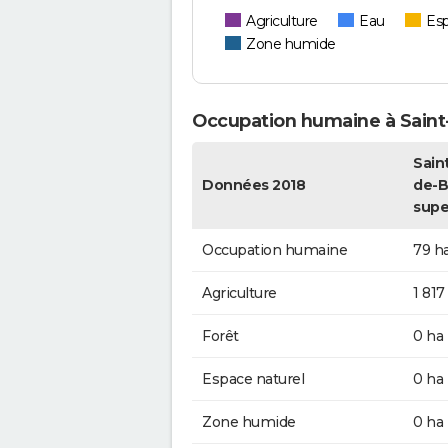
Agriculture
Eau
Esp
Zone humide
Occupation humaine à Saint-
Sain
Données 2018
de-Br
supe
Occupation humaine
79 h
Agriculture
1 817
Forêt
0 ha
Espace naturel
0 ha
Zone humide
0 ha