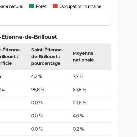
ace naturel
Forêt
Occupation humaine
Étienne-de-Brillouet
t-Étienne-
Saint-Étienne-
Moyenne
illouet :
de-Brillouet :
nationale
rficie
pourcentage
a
4,2 %
7,7 %
 ha
95,8 %
63,8 %
0,0 %
23,6 %
0,0 %
4,0 %
0,0 %
0,2 %