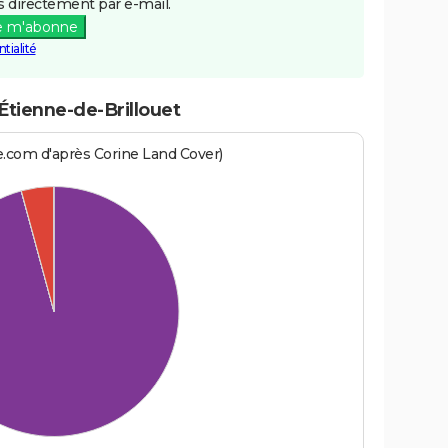
 directement par e-mail.
e m'abonne
tialité
Étienne-de-Brillouet
e.com d'après Corine Land Cover)