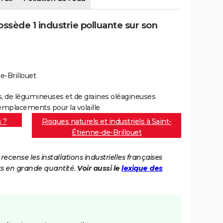
ossède 1 industrie polluante sur son
e-Brillouet
les, de légumineuses et de graines oléagineuses
mplacements pour la volaille
s ?
Risques naturels et industriels à Saint-
Étienne-de-Brillouet
cense les installations industrielles françaises
ts en grande quantité.
Voir aussi le
lexique des