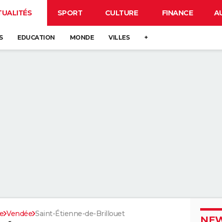
TUALITÉS
SPORT
CULTURE
FINANCE
A
S
EDUCATION
MONDE
VILLES
+
re
Vendée
Saint-Étienne-de-Brillouet
NEW