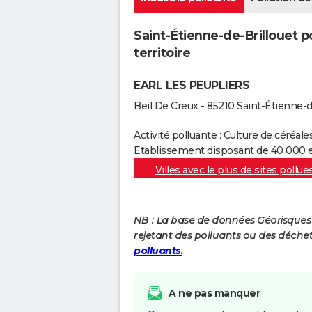
Saint-Étienne-de-Brillouet p
territoire
EARL LES PEUPLIERS
Beil De Creux - 85210 Saint-Étienne-d
Activité polluante : Culture de céréa
Etablissement disposant de 40 000 e
Villes avec le plus de sites pollué
NB : La base de données Géorisques re
rejetant des polluants ou des déche
polluants.
A ne pas manquer