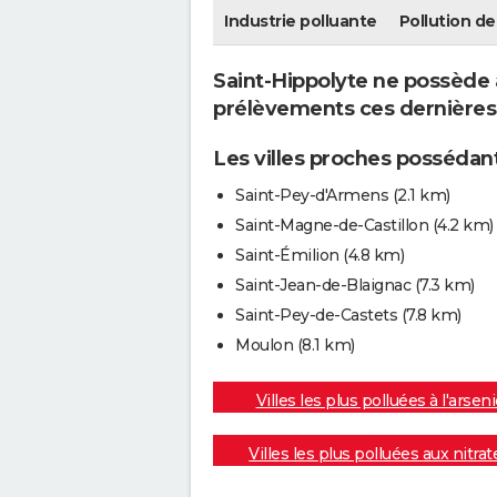
Industrie polluante
Pollution de 
Saint-Hippolyte ne possède a
prélèvements ces dernières
Les villes proches possédant
Saint-Pey-d'Armens
(2.1 km)
Saint-Magne-de-Castillon
(4.2 km)
Saint-Émilion
(4.8 km)
Saint-Jean-de-Blaignac
(7.3 km)
Saint-Pey-de-Castets
(7.8 km)
Moulon
(8.1 km)
Villes les plus polluées à l'arseni
Villes les plus polluées aux nitrat