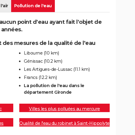
l'air
Pollution de l'eau
ucun point d’eau ayant fait l’objet de
 années.
 des mesures de la qualité de l'eau
Libourne
(10 km)
Génissac
(10.2 km)
Les Artigues-de-Lussac
(11.1 km)
Francs
(12.2 km)
La pollution de l'eau dans le
département Gironde
c
Villes les plus polluées au mercure
es
Qualité de l'eau du robinet à Saint-Hippolyte