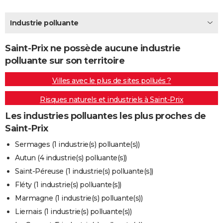
City break
Voyage de noces
Climat
Destinations
Voyage nature
Forum
+
PHOTO
Industrie polluante
GUIDES D'ACHAT
Saint-Prix ne possède aucune industrie
BONS PLANS
polluante sur son territoire
CARTE DE VOEUX
Villes avec le plus de sites pollués ?
Carte Bonne année
Carte Pâques
Carte de Noël
Carte Saint-Valentin
Carte d'anniversaire
DICTIONNAIRE
Risques naturels et industriels à Saint-Prix
Biographies
Expressions
Dictionnaire
Citations
Proverbes
PROGRAMME TV
Les industries polluantes les plus proches de
Saint-Prix
COPAINS D'AVANT
Sermages (1 industrie(s) polluante(s))
Se connecter
Collèges
Universités
Service militaire
S'inscrire
Lycées
Primaires
Entreprises
Avis de recherche
AVIS DE DÉCÈS
Autun (4 industrie(s) polluante(s))
Saint-Péreuse (1 industrie(s) polluante(s))
FORUM
Fléty (1 industrie(s) polluante(s))
Lifestyle
Sport
Television
Cinema
Bricolage
Culture
Auto
Voyage
Marmagne (1 industrie(s) polluante(s))
Liernais (1 industrie(s) polluante(s))