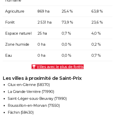
humaine
Agriculture
869 ha
25,4 %
63,8 %
Forêt
2 531 ha
73,9 %
23,6 %
Espace naturel
25 ha
0,7 %
4,0 %
Zone humide
0 ha
0,0 %
0,2 %
Eau
0 ha
0,0 %
0,7 %
Villes avec le plus de forêts
Les villes à proximité de Saint-Prix
Glux-en-Glenne (58370)
La Grande-Verrière (71990)
Saint-Léger-sous-Beuvray (71990)
Roussillon-en-Morvan (71550)
Fâchin (58430)