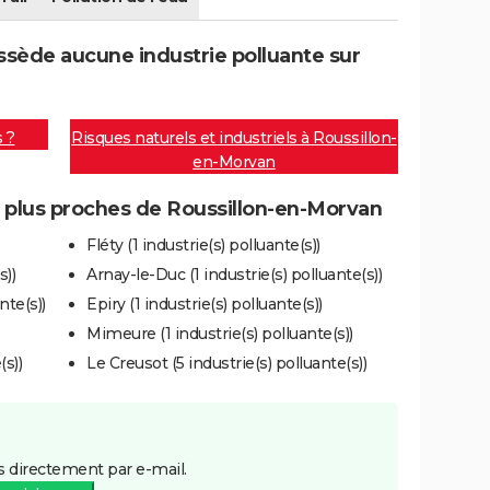
sède aucune industrie polluante sur
s ?
Risques naturels et industriels à Roussillon-
en-Morvan
es plus proches de Roussillon-en-Morvan
Fléty (1 industrie(s) polluante(s))
s))
Arnay-le-Duc (1 industrie(s) polluante(s))
nte(s))
Epiry (1 industrie(s) polluante(s))
Mimeure (1 industrie(s) polluante(s))
s))
Le Creusot (5 industrie(s) polluante(s))
 directement par e-mail.