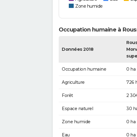
Zone humide
Occupation humaine à Rous
Rous
Données 2018
Morv
supe
Occupation humaine
0 ha
Agriculture
726 
Forêt
2 30
Espace naturel
30 h
Zone humide
0 ha
Eau
0 ha