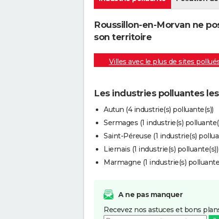
Roussillon-en-Morvan ne pos
son territoire
Villes avec le plus de sites pollué
Les industries polluantes l
Autun (4 industrie(s) polluante(s))
Sermages (1 industrie(s) polluante(
Saint-Péreuse (1 industrie(s) pollua
Liernais (1 industrie(s) polluante(s))
Marmagne (1 industrie(s) polluante(
A ne pas manquer
Recevez nos astuces et bons plans