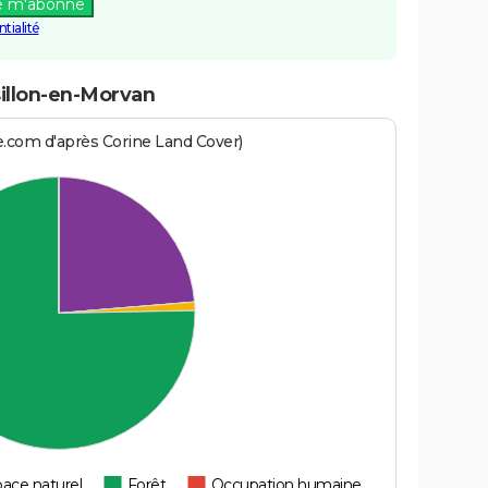
e m'abonne
tialité
illon-en-Morvan
e.com d'après Corine Land Cover)
ace naturel
Forêt
Occupation humaine