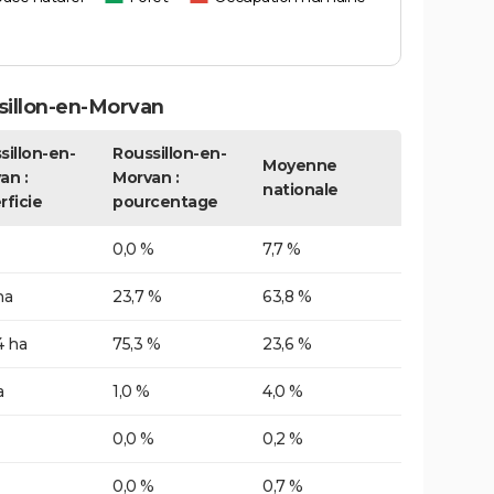
sillon-en-Morvan
sillon-en-
Roussillon-en-
Moyenne
an :
Morvan :
nationale
rficie
pourcentage
0,0 %
7,7 %
ha
23,7 %
63,8 %
4 ha
75,3 %
23,6 %
a
1,0 %
4,0 %
0,0 %
0,2 %
0,0 %
0,7 %