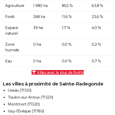
Agriculture
1 980 ha
85,5 %
63,8 %
Forêt
268 ha
11,6 %
23,6 %
Espace
39 ha
1,7 %
4,0 %
naturel
Zone
0 ha
0,0 %
0,2 %
humide
Eau
0 ha
0,0 %
0,7 %
Villes avec le plus de forêts
Les villes à proximité de Sainte-Radegonde
Uxeau (71130)
Toulon-sur-Arroux (71320)
Montmort (71320)
Issy-l'Évêque (71760)