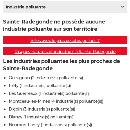
City break
Voyage de noces
Climat
Destinations
Voyage nature
Forum
+
Industrie polluante
PHOTO
GUIDES D'ACHAT
Sainte-Radegonde ne possède aucune
industrie polluante sur son territoire
BONS PLANS
Villes avec le plus de sites pollués ?
CARTE DE VOEUX
Risques naturels et industriels à Sainte-Radegonde
Carte Bonne année
Carte Pâques
Carte de Noël
Carte Saint-Valentin
Carte d'anniversaire
DICTIONNAIRE
Les industries polluantes les plus proches de
Biographies
Expressions
Dictionnaire
Citations
Proverbes
PROGRAMME TV
Sainte-Radegonde
COPAINS D'AVANT
Gueugnon (2 industrie(s) polluante(s))
Fléty (1 industrie(s) polluante(s))
Se connecter
Collèges
Universités
Service militaire
S'inscrire
Lycées
Primaires
Entreprises
Avis de recherche
AVIS DE DÉCÈS
Les Guerreaux (1 industrie(s) polluante(s))
FORUM
Montceau-les-Mines (4 industrie(s) polluante(s))
Digoin (3 industrie(s) polluante(s))
Lifestyle
Sport
Television
Cinema
Bricolage
Culture
Auto
Voyage
Blanzy (1 industrie(s) polluante(s))
Bourbon-Lancy (1 industrie(s) polluante(s))