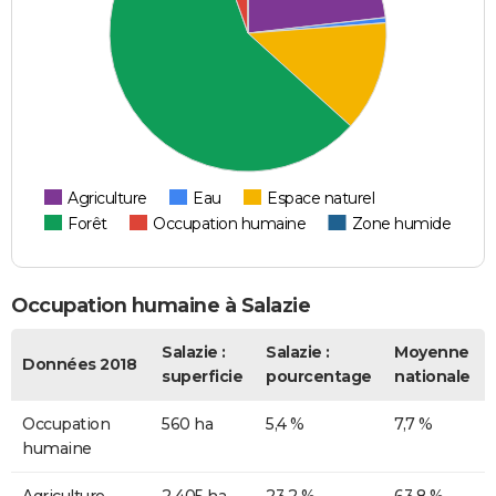
Agriculture
Eau
Espace naturel
Forêt
Occupation humaine
Zone humide
Occupation humaine à Salazie
Salazie :
Salazie :
Moyenne
Données 2018
superficie
pourcentage
nationale
Occupation
560 ha
5,4 %
7,7 %
humaine
Agriculture
2 405 ha
23,2 %
63,8 %