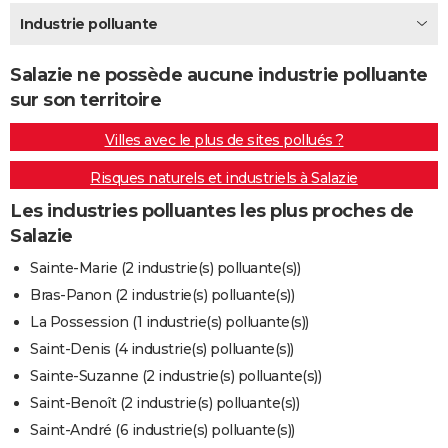
City break
Voyage de noces
Climat
Destinations
Voyage nature
Forum
+
Industrie polluante
PHOTO
GUIDES D'ACHAT
Salazie ne possède aucune industrie polluante
sur son territoire
BONS PLANS
Villes avec le plus de sites pollués ?
CARTE DE VOEUX
Risques naturels et industriels à Salazie
Carte Bonne année
Carte Pâques
Carte de Noël
Carte Saint-Valentin
Carte d'anniversaire
DICTIONNAIRE
Les industries polluantes les plus proches de
Biographies
Expressions
Dictionnaire
Citations
Proverbes
PROGRAMME TV
Salazie
COPAINS D'AVANT
Sainte-Marie (2 industrie(s) polluante(s))
Bras-Panon (2 industrie(s) polluante(s))
Se connecter
Collèges
Universités
Service militaire
S'inscrire
Lycées
Primaires
Entreprises
Avis de recherche
AVIS DE DÉCÈS
La Possession (1 industrie(s) polluante(s))
FORUM
Saint-Denis (4 industrie(s) polluante(s))
Sainte-Suzanne (2 industrie(s) polluante(s))
Lifestyle
Sport
Television
Cinema
Bricolage
Culture
Auto
Voyage
Saint-Benoît (2 industrie(s) polluante(s))
Saint-André (6 industrie(s) polluante(s))