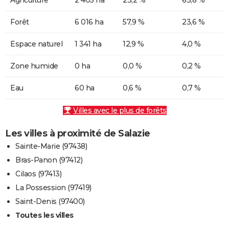
Forêt
6 016 ha
57,9 %
23,6 %
Espace naturel
1 341 ha
12,9 %
4,0 %
Zone humide
0 ha
0,0 %
0,2 %
Eau
60 ha
0,6 %
0,7 %
Villes avec le plus de forêts
Les villes à proximité de Salazie
Sainte-Marie (97438)
Bras-Panon (97412)
Cilaos (97413)
La Possession (97419)
Saint-Denis (97400)
Toutes les villes