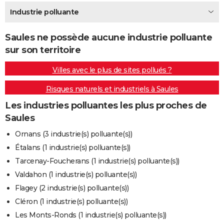
City break
Voyage de noces
Climat
Destinations
Voyage nature
Forum
+
Industrie polluante
PHOTO
GUIDES D'ACHAT
Saules ne possède aucune industrie polluante
sur son territoire
BONS PLANS
Villes avec le plus de sites pollués ?
CARTE DE VOEUX
Risques naturels et industriels à Saules
Carte Bonne année
Carte Pâques
Carte de Noël
Carte Saint-Valentin
Carte d'anniversaire
DICTIONNAIRE
Les industries polluantes les plus proches de
Biographies
Expressions
Dictionnaire
Citations
Proverbes
PROGRAMME TV
Saules
COPAINS D'AVANT
Ornans (3 industrie(s) polluante(s))
Étalans (1 industrie(s) polluante(s))
Se connecter
Collèges
Universités
Service militaire
S'inscrire
Lycées
Primaires
Entreprises
Avis de recherche
AVIS DE DÉCÈS
Tarcenay-Foucherans (1 industrie(s) polluante(s))
FORUM
Valdahon (1 industrie(s) polluante(s))
Flagey (2 industrie(s) polluante(s))
Lifestyle
Sport
Television
Cinema
Bricolage
Culture
Auto
Voyage
Cléron (1 industrie(s) polluante(s))
Les Monts-Ronds (1 industrie(s) polluante(s))