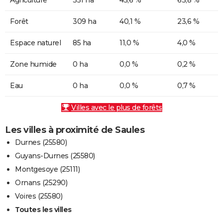
Forêt
309 ha
40,1 %
23,6 %
Espace naturel
85 ha
11,0 %
4,0 %
Zone humide
0 ha
0,0 %
0,2 %
Eau
0 ha
0,0 %
0,7 %
Villes avec le plus de forêts
Les villes à proximité de Saules
Durnes (25580)
Guyans-Durnes (25580)
Montgesoye (25111)
Ornans (25290)
Voires (25580)
Toutes les villes