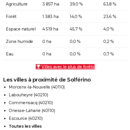
Agriculture
3 857 ha
39,0 %
63,8 %
Forêt
1 383 ha
14,0 %
23,6 %
Espace naturel
4 519 ha
45,7 %
4,0 %
Zone humide
0 ha
0,0 %
0,2 %
Eau
0 ha
0,0 %
0,7 %
Villes avec le plus de forêts
Les villes à proximité de Solférino
Morcenx-la-Nouvelle (40110)
Labouheyre (40210)
Commensacq (40210)
Onesse-Laharie (40110)
Escource (40210)
Toutes les villes