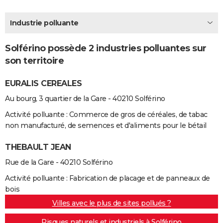
City break
Voyage de noces
Climat
Destinations
Voyage nature
Forum
+
PHOTO
Industrie polluante
GUIDES D'ACHAT
Solférino possède 2 industries polluantes sur
BONS PLANS
son territoire
CARTE DE VOEUX
EURALIS CEREALES
Carte Bonne année
Carte Pâques
Carte de Noël
Carte Saint-Valentin
Carte d'anniversaire
DICTIONNAIRE
Au bourg, 3 quartier de la Gare - 40210 Solférino
Biographies
Expressions
Dictionnaire
Citations
Proverbes
PROGRAMME TV
Activité polluante : Commerce de gros de céréales, de tabac
non manufacturé, de semences et d'aliments pour le bétail
COPAINS D'AVANT
THEBAULT JEAN
Se connecter
Collèges
Universités
Service militaire
S'inscrire
Lycées
Primaires
Entreprises
Avis de recherche
AVIS DE DÉCÈS
Rue de la Gare - 40210 Solférino
FORUM
Activité polluante : Fabrication de placage et de panneaux de
bois
Lifestyle
Sport
Television
Cinema
Bricolage
Culture
Auto
Voyage
Villes avec le plus de sites pollués ?
Risques naturels et industriels à Solférino