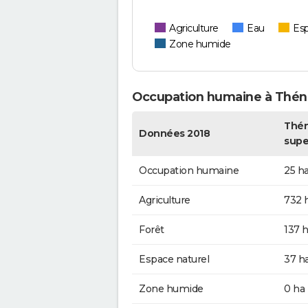
Agriculture
Eau
Esp
Zone humide
Occupation humaine à Thé
Thén
Données 2018
supe
Occupation humaine
25 h
Agriculture
732 
Forêt
137 
Espace naturel
37 h
Zone humide
0 ha