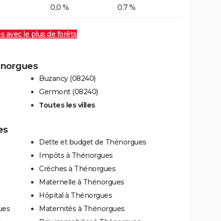
0,0 %
0,7 %
es avec le plus de forêts
hénorgues
Buzancy (08240)
Germont (08240)
Toutes les villes
es
Dette et budget de Thénorgues
Impôts à Thénorgues
Crèches à Thénorgues
Maternelle à Thénorgues
Hôpital à Thénorgues
ues
Maternités à Thénorgues