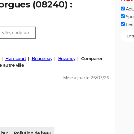
orgues (08240) :
Actu
Spo
Les 
Harricourt
Briquenay
Buzancy
Comparer
autre ville
Mise à jour le 26/03/26
l'air
Pollution de l'eau