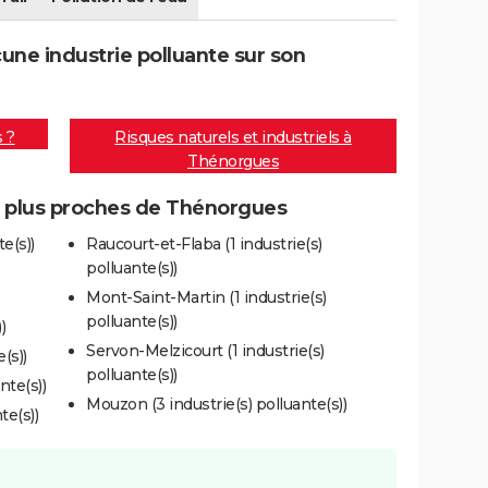
ne industrie polluante sur son
s ?
Risques naturels et industriels à
Thénorgues
es plus proches de Thénorgues
e(s))
Raucourt-et-Flaba (1 industrie(s)
polluante(s))
Mont-Saint-Martin (1 industrie(s)
polluante(s))
)
Servon-Melzicourt (1 industrie(s)
(s))
polluante(s))
nte(s))
Mouzon (3 industrie(s) polluante(s))
te(s))