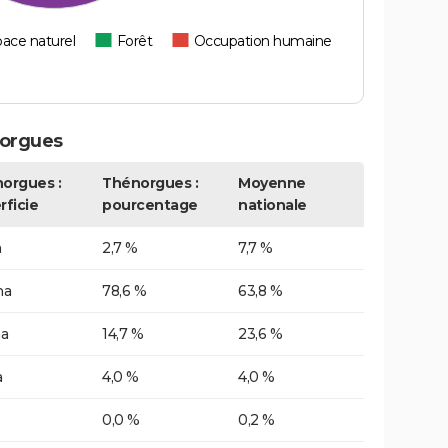
ace naturel
Forêt
Occupation humaine
norgues
orgues :
Thénorgues :
Moyenne
rficie
pourcentage
nationale
a
2,7 %
7,7 %
ha
78,6 %
63,8 %
ha
14,7 %
23,6 %
a
4,0 %
4,0 %
0,0 %
0,2 %