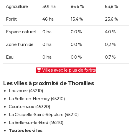
Agriculture
301 ha
86,6 %
63,8 %
Forêt
46 ha
13,4 %
23,6 %
Espace naturel
0 ha
0,0 %
4,0 %
Zone humide
0 ha
0,0 %
0,2 %
Eau
0 ha
0,0 %
0,7 %
Villes avec le plus de forêts
Les villes à proximité de Thorailles
Louzouer (45210)
La Selle-en-Hermoy (45210)
Courtemaux (45320)
La Chapelle-Saint-Sépulcre (45210)
La Selle-sur-le-Bied (45210)
Toutes les villes