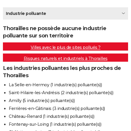
City break
Voyage de noces
Climat
Destinations
Voyage nature
Forum
+
PHOTO
Industrie polluante
GUIDES D'ACHAT
Thorailles ne possède aucune industrie
BONS PLANS
polluante sur son territoire
CARTE DE VOEUX
Villes avec le plus de sites pollués ?
Carte Bonne année
Carte Pâques
Carte de Noël
Carte Saint-Valentin
Carte d'anniversaire
DICTIONNAIRE
Risques naturels et industriels à Thorailles
Biographies
Expressions
Dictionnaire
Citations
Proverbes
PROGRAMME TV
Les industries polluantes les plus proches de
Thorailles
COPAINS D'AVANT
La Selle-en-Hermoy (1 industrie(s) polluante(s))
Se connecter
Collèges
Universités
Service militaire
S'inscrire
Lycées
Primaires
Entreprises
Avis de recherche
AVIS DE DÉCÈS
Saint-Hilaire-les-Andrésis (2 industrie(s) polluante(s))
Amilly (5 industrie(s) polluante(s))
FORUM
Ferrières-en-Gâtinais (3 industrie(s) polluante(s))
Lifestyle
Sport
Television
Cinema
Bricolage
Culture
Auto
Voyage
Château-Renard (1 industrie(s) polluante(s))
Fontenay-sur-Loing (1 industrie(s) polluante(s))