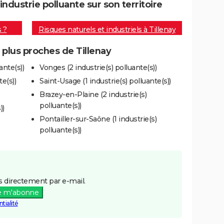
ndustrie polluante sur son territoire
s ?
Risques naturels et industriels à Tillenay
s plus proches de Tillenay
ante(s))
Vonges (2 industrie(s) polluante(s))
e(s))
Saint-Usage (1 industrie(s) polluante(s))
Brazey-en-Plaine (2 industrie(s)
polluante(s))
))
Pontailler-sur-Saône (1 industrie(s)
polluante(s))
 directement par e-mail.
e m'abonne
tialité