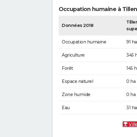
Occupation humaine à Tille
Tille
Données 2018
supe
Occupation humaine
91 ha
Agriculture
345 
Forêt
145 h
Espace naturel
0 ha
Zone humide
0 ha
Eau
31 ha
Vill