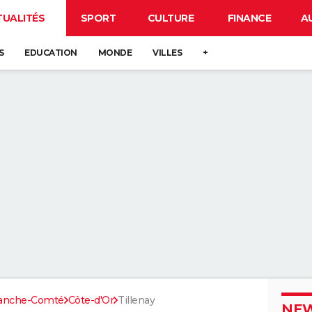
TUALITÉS
SPORT
CULTURE
FINANCE
A
S
EDUCATION
MONDE
VILLES
+
ranche-Comté
Côte-d'Or
Tillenay
NEW