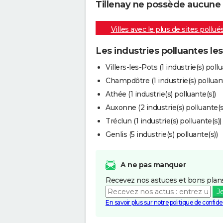
Tillenay ne possède aucune i
Villes avec le plus de sites pollué
Les industries polluantes le
Villers-les-Pots (1 industrie(s) pollu
Champdôtre (1 industrie(s) polluant
Athée (1 industrie(s) polluante(s))
Auxonne (2 industrie(s) polluante(s
Tréclun (1 industrie(s) polluante(s))
Genlis (5 industrie(s) polluante(s))
A ne pas manquer
Recevez nos astuces et bons plans
J
En savoir plus sur notre politique de confiden