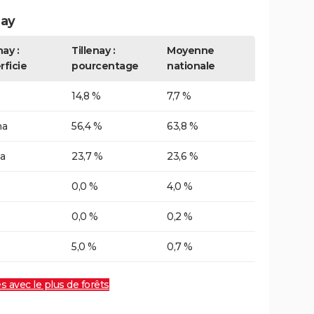
nay
nay :
Tillenay :
Moyenne
rficie
pourcentage
nationale
14,8 %
7,7 %
ha
56,4 %
63,8 %
a
23,7 %
23,6 %
0,0 %
4,0 %
0,0 %
0,2 %
5,0 %
0,7 %
es avec le plus de forêts