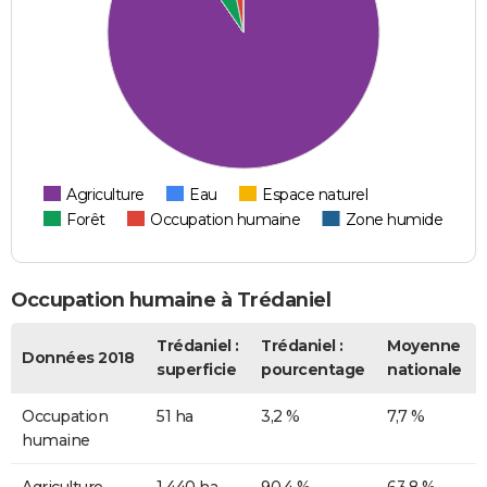
Agriculture
Eau
Espace naturel
Forêt
Occupation humaine
Zone humide
Occupation humaine à Trédaniel
Trédaniel :
Trédaniel :
Moyenne
Données 2018
superficie
pourcentage
nationale
Occupation
51 ha
3,2 %
7,7 %
humaine
Agriculture
1 440 ha
90,4 %
63,8 %