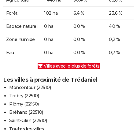
Forêt
102 ha
6,4 %
23,6 %
Espace naturel
0 ha
0,0 %
4,0 %
Zone humide
0 ha
0,0 %
0,2 %
Eau
0 ha
0,0 %
0,7 %
Villes avec le plus de forêts
Les villes à proximité de Trédaniel
Moncontour (22510)
Trébry (22510)
Plémy (22150)
Bréhand (22510)
Saint-Glen (22510)
Toutes les villes