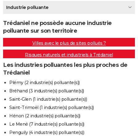
City break
Voyage de noces
Climat
Destinations
Voyage nature
Forum
+
Industrie polluante
PHOTO
GUIDES D'ACHAT
Trédaniel ne possède aucune industrie
polluante sur son territoire
BONS PLANS
Villes avec le plus de sites pollués ?
CARTE DE VOEUX
Risques naturels et industriels à Trédaniel
Carte Bonne année
Carte Pâques
Carte de Noël
Carte Saint-Valentin
Carte d'anniversaire
DICTIONNAIRE
Les industries polluantes les plus proches de
Biographies
Expressions
Dictionnaire
Citations
Proverbes
PROGRAMME TV
Trédaniel
COPAINS D'AVANT
Plémy (2 industrie(s) polluante(s))
Bréhand (3 industrie(s) polluante(s))
Se connecter
Collèges
Universités
Service militaire
S'inscrire
Lycées
Primaires
Entreprises
Avis de recherche
AVIS DE DÉCÈS
Saint-Glen (1 industrie(s) polluante(s))
FORUM
Saint-Trimoël (1 industrie(s) polluante(s))
Hénon (2 industrie(s) polluante(s))
Lifestyle
Sport
Television
Cinema
Bricolage
Culture
Auto
Voyage
Le Mené (7 industrie(s) polluante(s))
Penguily (4 industrie(s) polluante(s))