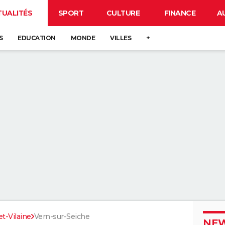
TUALITÉS
SPORT
CULTURE
FINANCE
A
S
EDUCATION
MONDE
VILLES
+
-et-Vilaine
Vern-sur-Seiche
NEW