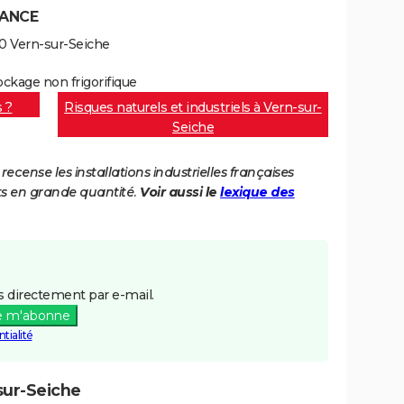
RANCE
70 Vern-sur-Seiche
ockage non frigorifique
s ?
Risques naturels et industriels à Vern-sur-
Seiche
cense les installations industrielles françaises
ts en grande quantité.
Voir aussi le
lexique des
 directement par e-mail.
e m'abonne
tialité
sur-Seiche