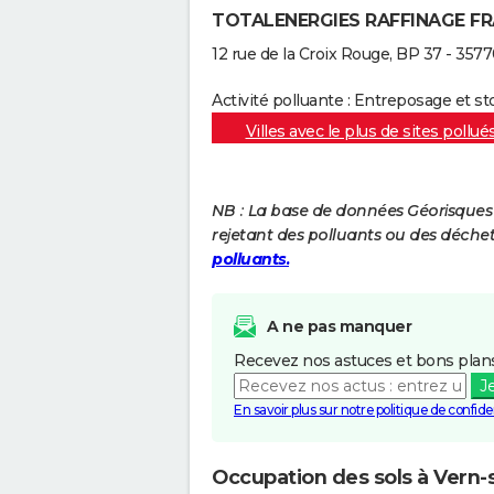
TOTALENERGIES RAFFINAGE F
12 rue de la Croix Rouge, BP 37 - 357
Activité polluante : Entreposage et st
Villes avec le plus de sites pollué
NB : La base de données Géorisques re
rejetant des polluants ou des déche
polluants.
A ne pas manquer
Recevez nos astuces et bons plans
J
En savoir plus sur notre politique de confiden
Occupation des sols à Vern-