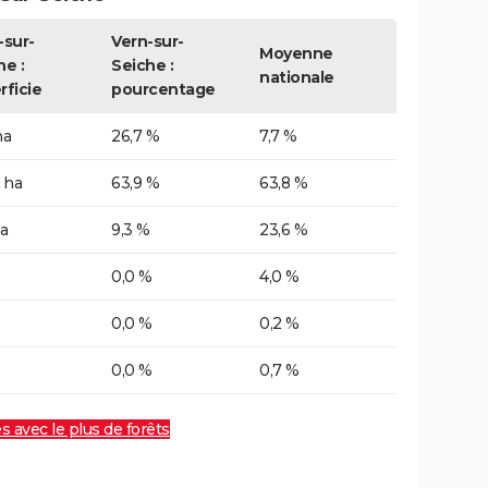
-sur-
Vern-sur-
Moyenne
he :
Seiche :
nationale
rficie
pourcentage
ha
26,7 %
7,7 %
 ha
63,9 %
63,8 %
a
9,3 %
23,6 %
0,0 %
4,0 %
0,0 %
0,2 %
0,0 %
0,7 %
es avec le plus de forêts