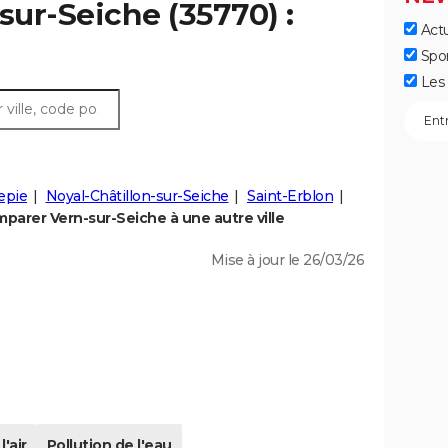
sur-Seiche (35770) :
Actu
Spo
Les 
epie
Noyal-Châtillon-sur-Seiche
Saint-Erblon
parer Vern-sur-Seiche à une autre ville
Mise à jour le 26/03/26
l'air
Pollution de l'eau