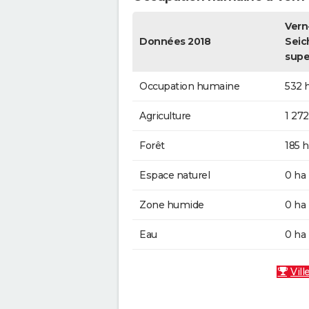
Vern
Données 2018
Seic
supe
Occupation humaine
532 
Agriculture
1 272
Forêt
185 h
Espace naturel
0 ha
Zone humide
0 ha
Eau
0 ha
Vill