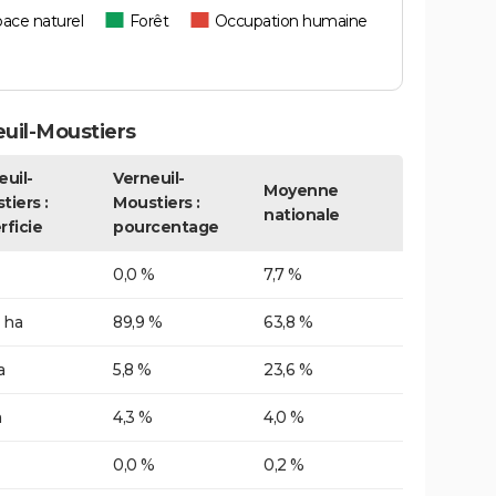
ace naturel
Forêt
Occupation humaine
uil-Moustiers
euil-
Verneuil-
Moyenne
tiers :
Moustiers :
nationale
rficie
pourcentage
0,0 %
7,7 %
 ha
89,9 %
63,8 %
a
5,8 %
23,6 %
a
4,3 %
4,0 %
0,0 %
0,2 %