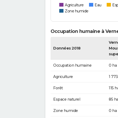
Agriculture
Eau
Esp
Zone humide
Occupation humaine à Verne
Vern
Données 2018
Mous
supe
Occupation humaine
0 ha
Agriculture
1 773
Forêt
115 h
Espace naturel
85 h
Zone humide
0 ha