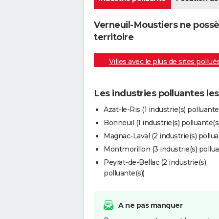
Verneuil-Moustiers ne possè
territoire
Villes avec le plus de sites pollué
Les industries polluantes le
Azat-le-Ris (1 industrie(s) polluante(
Bonneuil (1 industrie(s) polluante(s)
Magnac-Laval (2 industrie(s) pollua
Montmorillon (3 industrie(s) pollua
Peyrat-de-Bellac (2 industrie(s)
polluante(s))
A ne pas manquer