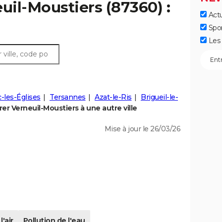
uil-Moustiers (87360) :
Actu
Spo
Les 
-les-Églises
Tersannes
Azat-le-Ris
Brigueil-le-
r Verneuil-Moustiers à une autre ville
Mise à jour le 26/03/26
l'air
Pollution de l'eau