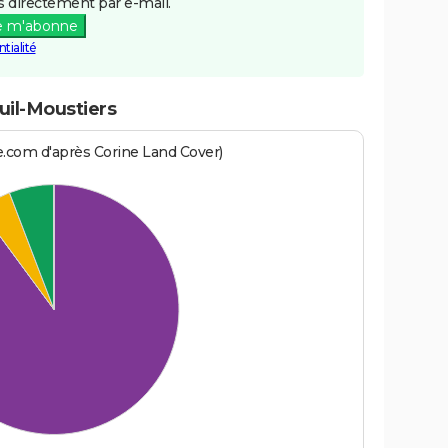
 directement par e-mail.
e m'abonne
tialité
uil-Moustiers
e.com d'après Corine Land Cover)