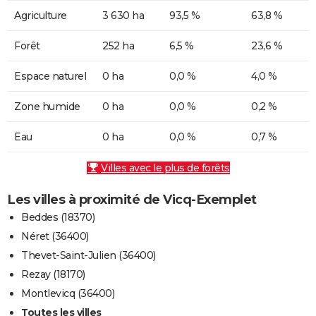
Agriculture
3 630 ha
93,5 %
63,8 %
Forêt
252 ha
6,5 %
23,6 %
Espace naturel
0 ha
0,0 %
4,0 %
Zone humide
0 ha
0,0 %
0,2 %
Eau
0 ha
0,0 %
0,7 %
Villes avec le plus de forêts
Les villes à proximité de Vicq-Exemplet
Beddes (18370)
Néret (36400)
Thevet-Saint-Julien (36400)
Rezay (18170)
Montlevicq (36400)
Toutes les villes