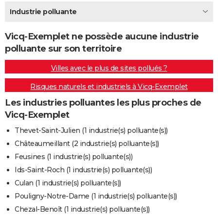
City break
Voyage de noces
Climat
Destinations
Voyage nature
Forum
+
Industrie polluante
PHOTO
GUIDES D'ACHAT
Vicq-Exemplet ne possède aucune industrie
polluante sur son territoire
BONS PLANS
Villes avec le plus de sites pollués ?
CARTE DE VOEUX
Risques naturels et industriels à Vicq-Exemplet
Carte Bonne année
Carte Pâques
Carte de Noël
Carte Saint-Valentin
Carte d'anniversaire
DICTIONNAIRE
Les industries polluantes les plus proches de
Biographies
Expressions
Dictionnaire
Citations
Proverbes
PROGRAMME TV
Vicq-Exemplet
COPAINS D'AVANT
Thevet-Saint-Julien (1 industrie(s) polluante(s))
Châteaumeillant (2 industrie(s) polluante(s))
Se connecter
Collèges
Universités
Service militaire
S'inscrire
Lycées
Primaires
Entreprises
Avis de recherche
AVIS DE DÉCÈS
Feusines (1 industrie(s) polluante(s))
FORUM
Ids-Saint-Roch (1 industrie(s) polluante(s))
Culan (1 industrie(s) polluante(s))
Lifestyle
Sport
Television
Cinema
Bricolage
Culture
Auto
Voyage
Pouligny-Notre-Dame (1 industrie(s) polluante(s))
Chezal-Benoît (1 industrie(s) polluante(s))