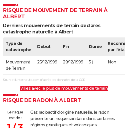
RISQUE DE MOUVEMENT DE TERRAIN À
ALBERT
Derniers mouvements de terrain déclarés
catastrophe naturelle à Albert
Type de
Reconnu
Début
Fin
Durée
catastrophe
par l'état
Mouvement
25/12/1999
29/12/1999
5 j
Non
de Terrain
Source : Linternaute.com d'après les données de la CCR
Villes avec le plus de mouvements de terrain
RISQUE DE RADON À ALBERT
Le risque
Gaz radioactif d'origine naturelle, le radon
est de :
présente un risque sanitaire dans certaines
1 / 3
régions granitiques et volcaniques,