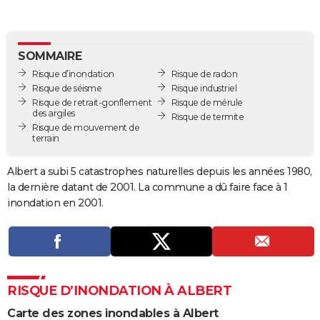
City break
Voyage de noces
Climat
Destinations
Voyage nature
Forum
+
PHOTO
GUIDES D'ACHAT
SOMMAIRE
Risque d’inondation
Risque de radon
BONS PLANS
Risque de séisme
Risque industriel
Risque de retrait-gonflement
Risque de mérule
CARTE DE VOEUX
des argiles
Risque de termite
Risque de mouvement de
Carte Bonne année
Carte Pâques
Carte de Noël
Carte Saint-Valentin
Carte d'anniversaire
DICTIONNAIRE
terrain
Biographies
Expressions
Dictionnaire
Citations
Proverbes
PROGRAMME TV
Albert a subi 5 catastrophes naturelles depuis les années 1980,
la dernière datant de 2001. La commune a dû faire face à 1
COPAINS D'AVANT
inondation en 2001.
Se connecter
Collèges
Universités
Service militaire
S'inscrire
Lycées
Primaires
Entreprises
Avis de recherche
AVIS DE DÉCÈS
FORUM
Lifestyle
Sport
Television
Cinema
Bricolage
Culture
Auto
Voyage
RISQUE D’INONDATION À ALBERT
Carte des zones inondables à Albert