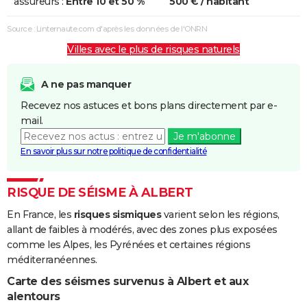
assureurs :
Entre 10 et 50 %
500 € / habitant
Source : Linternaute.com d'après les données de l'ONRN
Villes avec le plus de risques naturels
A ne pas manquer
Recevez nos astuces et bons plans directement par e-
mail.
Je m'abonne
En savoir plus sur notre politique de confidentialité
RISQUE DE SÉISME À ALBERT
En France, les
risques sismiques
varient selon les régions,
allant de faibles à modérés, avec des zones plus exposées
comme les Alpes, les Pyrénées et certaines régions
méditerranéennes.
Carte des séismes survenus à Albert et aux
alentours