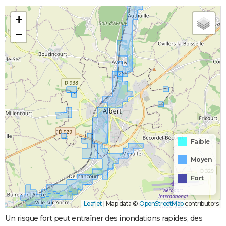
+
−
Faible
Moyen
Fort
Leaflet
|
Map data ©
OpenStreetMap
contributors
Un risque fort peut entraîner des inondations rapides, des