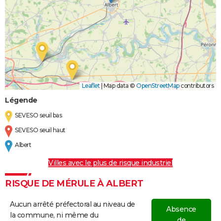
Leaflet
|
Map data ©
OpenStreetMap
contributors
Légende
SEVESO seuil bas
SEVESO seuil haut
Albert
Villes avec le plus de risque industriel
RISQUE DE MÉRULE À ALBERT
Aucun arrêté préfectoral au niveau de
Absence
la commune, ni même du
de