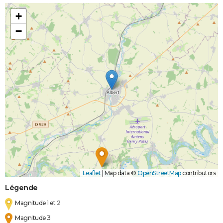
+
−
Leaflet
|
Map data ©
OpenStreetMap
contributors
Légende
Magnitude 1 et 2
Magnitude 3