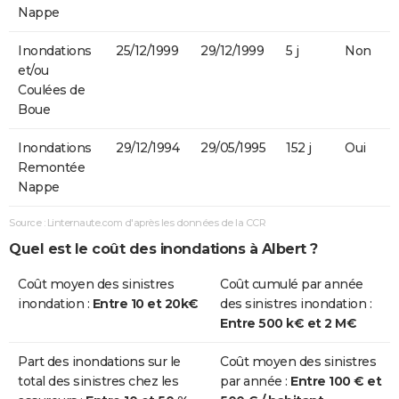
Nappe
Inondations
25/12/1999
29/12/1999
5 j
Non
et/ou
Coulées de
Boue
Inondations
29/12/1994
29/05/1995
152 j
Oui
Remontée
Nappe
Source : Linternaute.com d'après les données de la CCR
Quel est le coût des inondations à Albert ?
Coût moyen des sinistres
Coût cumulé par année
inondation :
Entre 10 et 20k€
des sinistres inondation :
Entre 500 k€ et 2 M€
Part des inondations sur le
Coût moyen des sinistres
total des sinistres chez les
par année :
Entre 100 € et