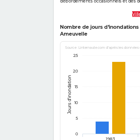
débordements occasionnels et des d
Vil
Nombre de jours d'inondations 
Ameuvelle
Source : Linternaute.com d'après les données
25
20
Jours d'inondation
15
10
5
0
1983