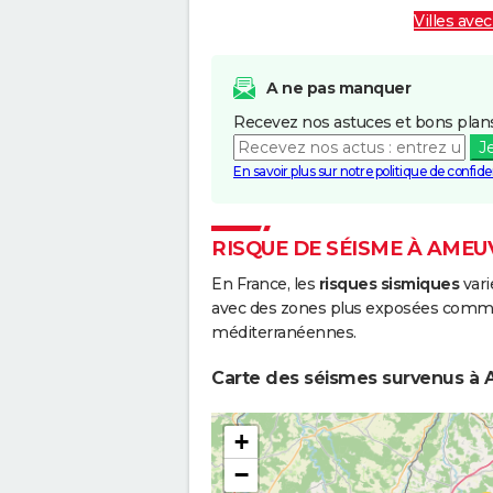
Villes avec
A ne pas manquer
Recevez nos astuces et bons plans
J
En savoir plus sur notre politique de confiden
RISQUE DE SÉISME À AMEU
En France, les
risques sismiques
vari
avec des zones plus exposées comme 
méditerranéennes.
Carte des séismes survenus à 
+
−