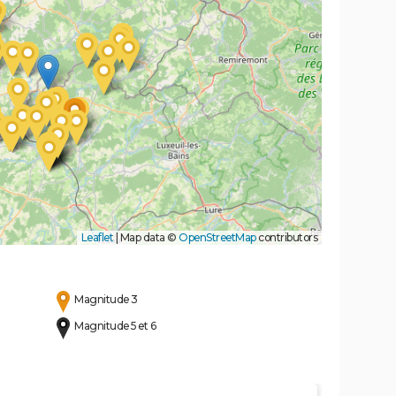
Leaflet
|
Map data ©
OpenStreetMap
contributors
Magnitude 3
Magnitude 5 et 6