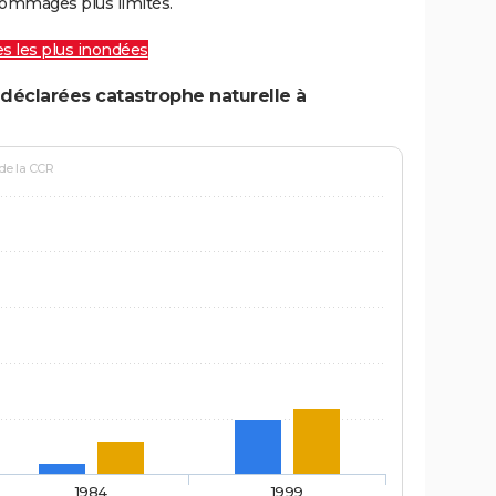
ommages plus limités.
les les plus inondées
déclarées catastrophe naturelle à
 de la CCR
1984
1999