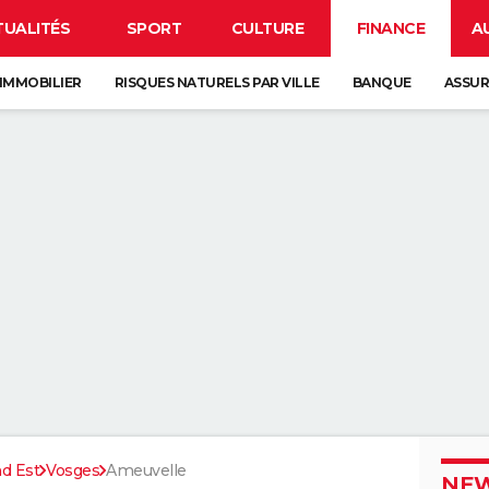
TUALITÉS
SPORT
CULTURE
FINANCE
A
IMMOBILIER
RISQUES NATURELS PAR VILLE
BANQUE
ASSU
d Est
Vosges
Ameuvelle
NEW