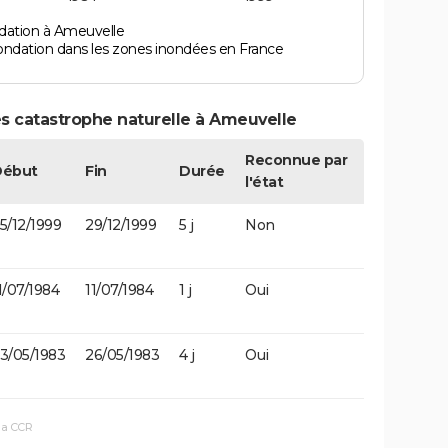
dation à Ameuvelle
ondation dans les zones inondées en France
s catastrophe naturelle à Ameuvelle
Reconnue par
Début
Fin
Durée
l'état
5/12/1999
29/12/1999
5 j
Non
1/07/1984
11/07/1984
1 j
Oui
3/05/1983
26/05/1983
4 j
Oui
la CCR