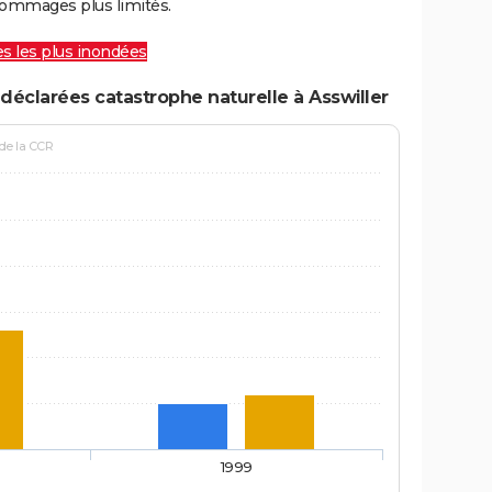
ommages plus limités.
les les plus inondées
déclarées catastrophe naturelle à Asswiller
 de la CCR
1999