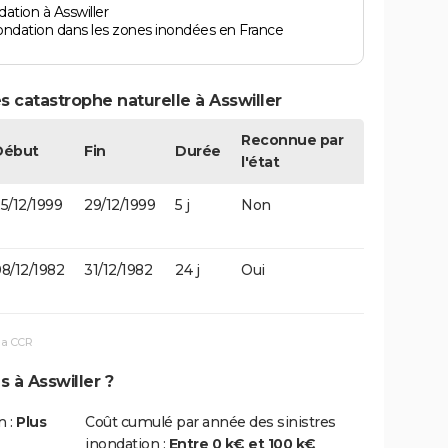
ation à Asswiller
ondation dans les zones inondées en France
s catastrophe naturelle à Asswiller
Reconnue par
Début
Fin
Durée
l'état
5/12/1999
29/12/1999
5 j
Non
8/12/1982
31/12/1982
24 j
Oui
la CCR
s à Asswiller ?
n :
Plus
Coût cumulé par année des sinistres
inondation :
Entre 0 k€ et 100 k€