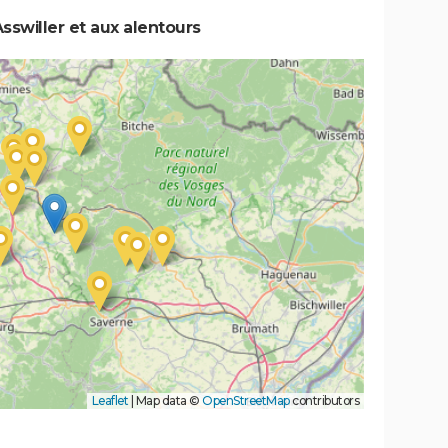
sswiller et aux alentours
Leaflet
|
Map data ©
OpenStreetMap
contributors