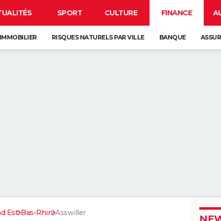
TUALITÉS
SPORT
CULTURE
FINANCE
A
IMMOBILIER
RISQUES NATURELS PAR VILLE
BANQUE
ASSU
d Est
Bas-Rhin
Asswiller
NEW