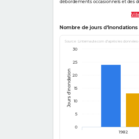
débordements occasionnels et des d
Vil
Nombre de jours d'inondations 
Source : Linternaute.com d'après les données
30
25
Jours d'inondation
20
15
10
5
0
1982