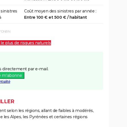
 sinistres
Coût moyen des sinistres par année :
%
Entre 100 € et 500 € / habitant
 l'ONRN
 le plus de risques naturels
 directement par e-mail.
e m'abonne
tialité
ILLER
ent selon les régions, allant de faibles à modérés,
les Alpes, les Pyrénées et certaines régions