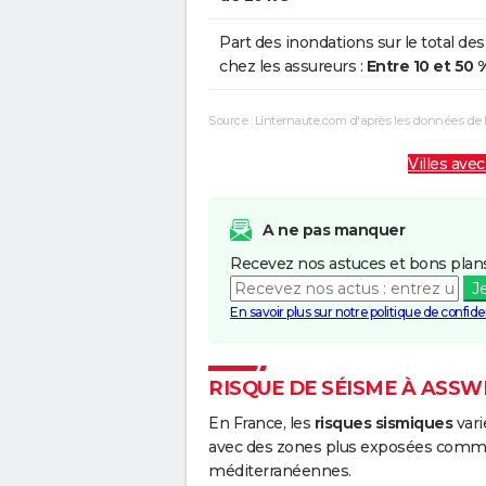
Part des inondations sur le total des
chez les assureurs :
Entre 10 et 50 
Source : Linternaute.com d'après les données de
Villes avec
A ne pas manquer
Recevez nos astuces et bons plans
J
En savoir plus sur notre politique de confiden
RISQUE DE SÉISME À ASSW
En France, les
risques sismiques
vari
avec des zones plus exposées comme 
méditerranéennes.