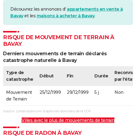
Découvrez les annonces d'
appartements en vente à
Bavay
et les
maisons à acheter à Bavay
.
RISQUE DE MOUVEMENT DE TERRAIN À
BAVAY
Derniers mouvements de terrain déclarés
catastrophe naturelle à Bavay
Type de
Reconnu
Début
Fin
Durée
catastrophe
par l'état
Mouvement
25/12/1999
29/12/1999
5 j
Non
de Terrain
Source : Linternaute.com d'après les données de la CCR
Villes avec le plus de mouvements de terrain
RISQUE DE RADON À BAVAY