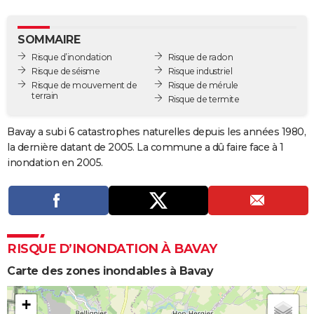
City break
Voyage de noces
Climat
Destinations
Voyage nature
Forum
+
PHOTO
SOMMAIRE
GUIDES D'ACHAT
Risque d’inondation
Risque de radon
Risque de séisme
Risque industriel
BONS PLANS
Risque de mouvement de
Risque de mérule
terrain
Risque de termite
CARTE DE VOEUX
Carte Bonne année
Carte Pâques
Carte de Noël
Carte Saint-Valentin
Carte d'anniversaire
DICTIONNAIRE
Bavay a subi 6 catastrophes naturelles depuis les années 1980,
la dernière datant de 2005. La commune a dû faire face à 1
Biographies
Expressions
Dictionnaire
Citations
Proverbes
PROGRAMME TV
inondation en 2005.
COPAINS D'AVANT
Se connecter
Collèges
Universités
Service militaire
S'inscrire
Lycées
Primaires
Entreprises
Avis de recherche
AVIS DE DÉCÈS
FORUM
RISQUE D’INONDATION À BAVAY
Lifestyle
Sport
Television
Cinema
Bricolage
Culture
Auto
Voyage
Carte des zones inondables à Bavay
+