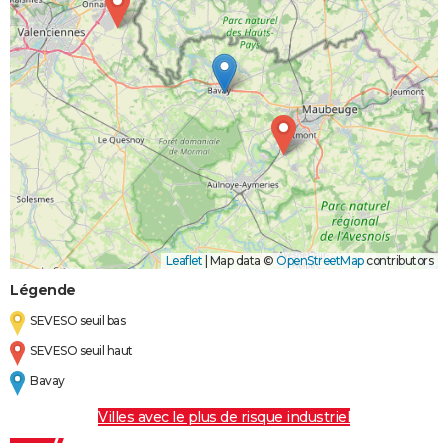
Leaflet
|
Map data ©
OpenStreetMap
contributors
Légende
SEVESO seuil bas
SEVESO seuil haut
Bavay
Villes avec le plus de risque industriel