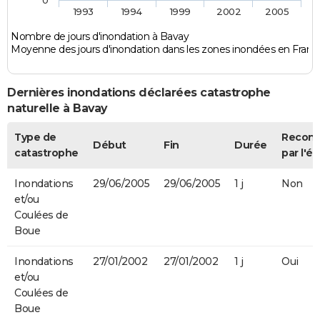
0
1993
1994
1999
2002
2005
Nombre de jours d'inondation à Bavay
Moyenne des jours d'inondation dans les zones inondées en Franc
Dernières inondations déclarées catastrophe
naturelle à Bavay
Type de
Recon
Début
Fin
Durée
catastrophe
par l'ét
Inondations
29/06/2005
29/06/2005
1 j
Non
et/ou
Coulées de
Boue
Inondations
27/01/2002
27/01/2002
1 j
Oui
et/ou
Coulées de
Boue