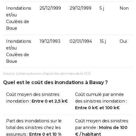
Inondations
25/12/1999
29/12/1999
5 j
Non
et/ou
Coulées de
Boue
Inondations
19/12/1993
02/01/1994
15 j
Oui
et/ou
Coulées de
Boue
Source : Linternaute.com d'après les données de la CCR
Quel est le coût des inondations à Bavay ?
Coût moyen des sinistres
Coût cumulé par année
inondation :
Entre 0 et 2,5 k€
des sinistres inondation :
Entre 0 k€ et 100 k€
Part des inondations sur le
Coût moyen des sinistres
total des sinistres chez les
par année :
Moins de 100
assureurs :
Entre 0 et 10 %
€ / habitant