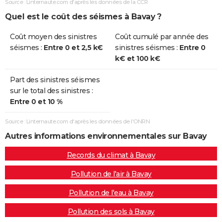
Source : Linternaute.com d'après les données de la CCR
Quel est le coût des séismes à Bavay ?
Coût moyen des sinistres
Coût cumulé par année des
séismes :
Entre 0 et 2,5 k€
sinistres séismes :
Entre 0
k€ et 100 k€
Part des sinistres séismes
sur le total des sinistres :
Entre 0 et 10 %
Source : Linternaute.com d'après les données de l'ONRN
Autres informations environnementales sur Bavay
Records du climat à Bavay
Pollution de l'air à Bavay
Pollution de l'eau à Bavay
Pollution des sols à Bavay