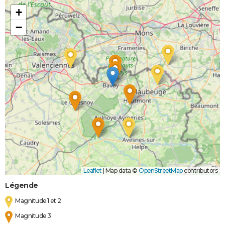
+
−
Leaflet
|
Map data ©
OpenStreetMap
contributors
Légende
Magnitude 1 et 2
Magnitude 3