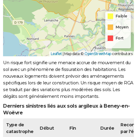
Faible
Moyen
Fort
Leaflet
|
Map data ©
OpenStreetMap
contributors
Un risque fort signifie une menace accrue de mouvement du
sol avec un phénomène de fissuration des habitations. Les
nouveaux logements doivent prévoir des aménagements
spécifiques lors de leur construction. Un risque moyen de RGA
se traduit par des variations plus modérées des sols. Les
dégâts sont généralement moins importants.
Derniers sinistres liés aux sols argileux à Beney-en-
Woëvre
Type de
Recon
Début
Fin
Durée
catastrophe
par l'ét