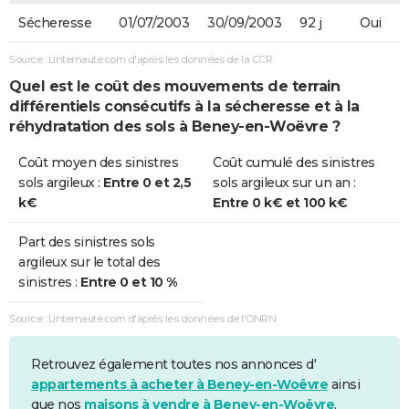
Sécheresse
01/07/2003
30/09/2003
92 j
Oui
Source : Linternaute.com d'après les données de la CCR
Quel est le coût des mouvements de terrain
différentiels consécutifs à la sécheresse et à la
réhydratation des sols à Beney-en-Woëvre ?
Coût moyen des sinistres
Coût cumulé des sinistres
sols argileux :
Entre 0 et 2,5
sols argileux sur un an :
k€
Entre 0 k€ et 100 k€
Part des sinistres sols
argileux sur le total des
sinistres :
Entre 0 et 10 %
Source : Linternaute.com d'après les données de l'ONRN
Retrouvez également toutes nos annonces d'
appartements à acheter à Beney-en-Woëvre
ainsi
que nos
maisons à vendre à Beney-en-Woëvre
.