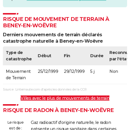
RISQUE DE MOUVEMENT DE TERRAIN À
BENEY-EN-WOËVRE
Derniers mouvements de terrain déclarés
catastrophe naturelle à Beney-en-Woëvre
Type de
Reconnu
Début
Fin
Durée
catastrophe
par l'état
Mouvement
25/12/1999
29/12/1999
5 j
Non
de Terrain
Source : Linternaute.com d'après les données de la CCR
Villes avec le plus de mouvements de terrain
RISQUE DE RADON À BENEY-EN-WOËVRE
Le risque
Gaz radioactif d'origine naturelle, le radon
est de :
présente un risque sanitaire dans certaines