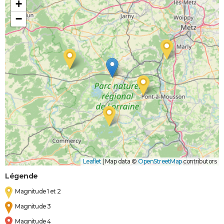
+
−
Leaflet
|
Map data ©
OpenStreetMap
contributors
Légende
Magnitude 1 et 2
Magnitude 3
Magnitude 4