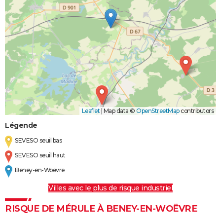
Leaflet
|
Map data ©
OpenStreetMap
contributors
Légende
SEVESO seuil bas
SEVESO seuil haut
Beney-en-Woëvre
Villes avec le plus de risque industriel
RISQUE DE MÉRULE À BENEY-EN-WOËVRE