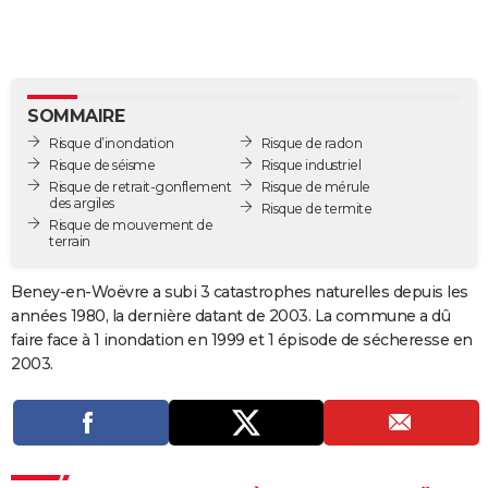
City break
Voyage de noces
Climat
Destinations
Voyage nature
Forum
+
PHOTO
GUIDES D'ACHAT
BONS PLANS
SOMMAIRE
Risque d’inondation
Risque de radon
CARTE DE VOEUX
Risque de séisme
Risque industriel
Risque de retrait-gonflement
Risque de mérule
Carte Bonne année
Carte Pâques
Carte de Noël
Carte Saint-Valentin
Carte d'anniversaire
DICTIONNAIRE
des argiles
Risque de termite
Risque de mouvement de
terrain
Biographies
Expressions
Dictionnaire
Citations
Proverbes
PROGRAMME TV
Beney-en-Woëvre a subi 3 catastrophes naturelles depuis les
COPAINS D'AVANT
années 1980, la dernière datant de 2003. La commune a dû
Se connecter
Collèges
Universités
Service militaire
S'inscrire
Lycées
Primaires
Entreprises
Avis de recherche
AVIS DE DÉCÈS
faire face à 1 inondation en 1999 et 1 épisode de sécheresse en
2003.
FORUM
Lifestyle
Sport
Television
Cinema
Bricolage
Culture
Auto
Voyage