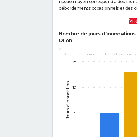
risque moyen correspond à des inond
débordements occasionnels et des d
Vil
Nombre de jours d'inondations 
Ollon
Source : Linternaute.com d'après les données
15
Jours d'inondation
10
5