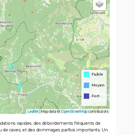
Faible
Moyen
Fort
Leaflet
|
Map data ©
OpenStreetMap
contributors
ondations rapides, des débordements fréquents de
ou de caves, et des dommages parfois importants. Un