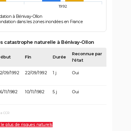
1992
dation à Bénivay-Ollon
ondation dans les zones inondées en France
s catastrophe naturelle à Bénivay-Ollon
Reconnue par
ébut
Fin
Durée
l'état
2/09/1992
22/09/1992
1 j
Oui
6/11/1982
10/11/1982
5 j
Oui
la CCR
 le plus de risques naturels