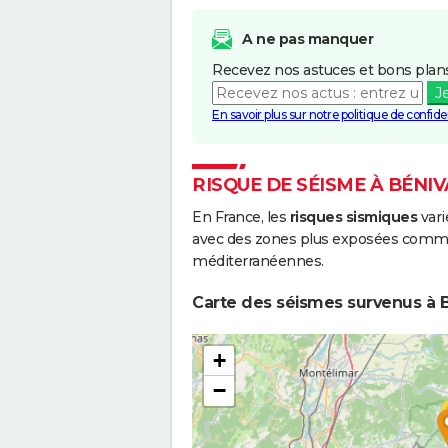
A ne pas manquer
Recevez nos astuces et bons plans
J
En savoir plus sur notre politique de confiden
RISQUE DE SÉISME À BÉNI
En France, les
risques sismiques
vari
avec des zones plus exposées comme 
méditerranéennes.
Carte des séismes survenus à B
+
−