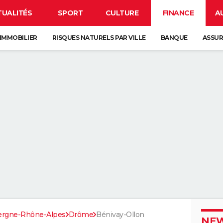
TUALITÉS
SPORT
CULTURE
FINANCE
A
IMMOBILIER
RISQUES NATURELS PAR VILLE
BANQUE
ASSU
ergne-Rhône-Alpes
Drôme
Bénivay-Ollon
NEW