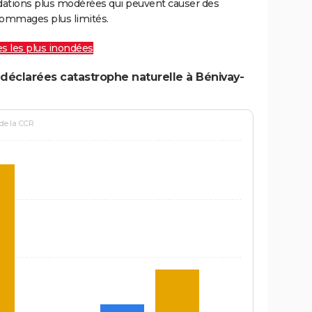
ations plus modérées qui peuvent causer des
ommages plus limités.
les les plus inondées
déclarées catastrophe naturelle à Bénivay-
 de la CCR