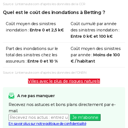
et/ou
Source : Linternaute.com d'après les données de la CCR
Coulées de
Quel est le coût des inondations à Betting ?
Boue
Coût moyen des sinistres
Coût cumulé par année
Inondations
25/12/1999
29/12/1999
5 j
Non
inondation :
Entre 0 et 2,5 k€
des sinistres inondation :
et/ou
Entre 0 k€ et 100 k€
Coulées de
Boue
Part des inondations sur le
Coût moyen des sinistres
total des sinistres chez les
par année :
Moins de 100
Inondations
25/02/1997
28/02/1997
4 j
Oui
assureurs :
Entre 0 et 10 %
€ / habitant
et/ou
Coulées de
Source : Linternaute.com d'après les données de l'ONRN
Boue
Villes avec le plus de risques naturels
Inondations
19/12/1993
02/01/1994
15 j
Oui
et/ou
A ne pas manquer
Coulées de
Recevez nos astuces et bons plans directement par e-
Boue
mail.
Je m'abonne
Inondations
10/01/1993
14/01/1993
5 j
Oui
En savoir plus sur notre politique de confidentialité
et/ou