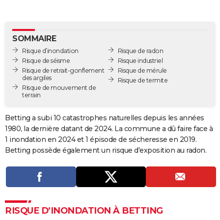
City break
Voyage de noces
Climat
Destinations
Voyage nature
Forum
+
PHOTO
GUIDES D'ACHAT
SOMMAIRE
Risque d’inondation
Risque de radon
BONS PLANS
Risque de séisme
Risque industriel
Risque de retrait-gonflement
Risque de mérule
CARTE DE VOEUX
des argiles
Risque de termite
Risque de mouvement de
Carte Bonne année
Carte Pâques
Carte de Noël
Carte Saint-Valentin
Carte d'anniversaire
DICTIONNAIRE
terrain
Biographies
Expressions
Dictionnaire
Citations
Proverbes
PROGRAMME TV
Betting a subi 10 catastrophes naturelles depuis les années
1980, la dernière datant de 2024. La commune a dû faire face à
COPAINS D'AVANT
1 inondation en 2024 et 1 épisode de sécheresse en 2019.
Se connecter
Collèges
Universités
Service militaire
S'inscrire
Lycées
Primaires
Entreprises
Avis de recherche
Betting possède également un risque d'exposition au radon.
AVIS DE DÉCÈS
FORUM
Lifestyle
Sport
Television
Cinema
Bricolage
Culture
Auto
Voyage
RISQUE D’INONDATION À BETTING