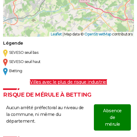
Leaflet
|
Map data ©
OpenStreetMap
contributors
Légende
SEVESO seuil bas
SEVESO seuil haut
Betting
Villes avec le plus de risque industriel
RISQUE DE MÉRULE À BETTING
Aucun arrêté préfectoral au niveau de
Absence
la commune, ni même du
de
département.
mérule