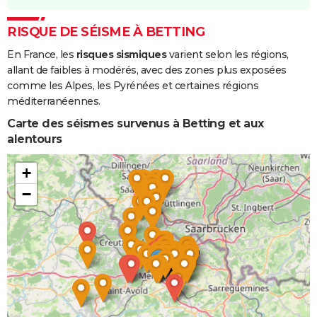
Coulées de
Boue
RISQUE DE SÉISME À BETTING
En France, les
risques sismiques
varient selon les régions,
Inondations
06/08/1989
06/08/1989
1 j
Oui
allant de faibles à modérés, avec des zones plus exposées
et/ou
comme les Alpes, les Pyrénées et certaines régions
Coulées de
méditerranéennes.
Boue
Carte des séismes survenus à Betting et aux
alentours
+
−