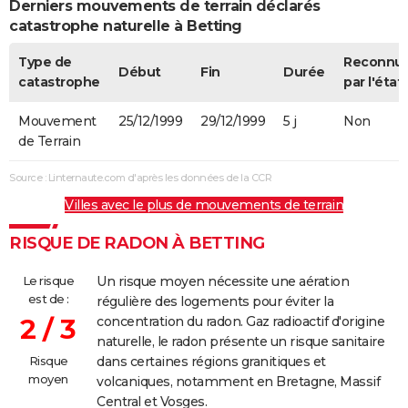
Derniers mouvements de terrain déclarés
catastrophe naturelle à Betting
Type de
Reconnu
Début
Fin
Durée
catastrophe
par l'état
Mouvement
25/12/1999
29/12/1999
5 j
Non
de Terrain
Source : Linternaute.com d'après les données de la CCR
Villes avec le plus de mouvements de terrain
RISQUE DE RADON À BETTING
Le risque
Un risque moyen nécessite une aération
est de :
régulière des logements pour éviter la
2 / 3
concentration du radon. Gaz radioactif d'origine
naturelle, le radon présente un risque sanitaire
Risque
dans certaines régions granitiques et
moyen
volcaniques, notamment en Bretagne, Massif
Central et Vosges.