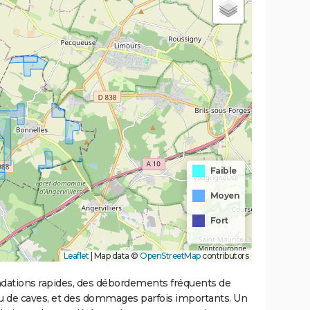
Faible
Moyen
Fort
Leaflet
|
Map data ©
OpenStreetMap
contributors
ondations rapides, des débordements fréquents de
ou de caves, et des dommages parfois importants. Un