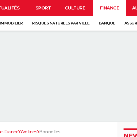
TUALITÉS
SPORT
CULTURE
FINANCE
A
IMMOBILIER
RISQUES NATURELS PAR VILLE
BANQUE
ASSU
de-France
Yvelines
Bonnelles
NEW