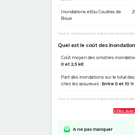
Inondations et/ou Coulées de
2
Boue
Source : Linternaute.com d'après les données de 
Quel est le coût des inondation
Coût moyen des sinistres inondatio
0 et 2,5 k€
Part des inondations sur le total des
chez les assureurs :
Entre 0 et 10 %
Source : Linternaute.com d'après les données de
Villes avec
A ne pas manquer