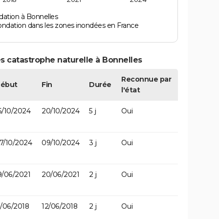
dation à Bonnelles
ondation dans les zones inondées en France
s catastrophe naturelle à Bonnelles
Reconnue par
ébut
Fin
Durée
l'état
6/10/2024
20/10/2024
5 j
Oui
7/10/2024
09/10/2024
3 j
Oui
9/06/2021
20/06/2021
2 j
Oui
1/06/2018
12/06/2018
2 j
Oui