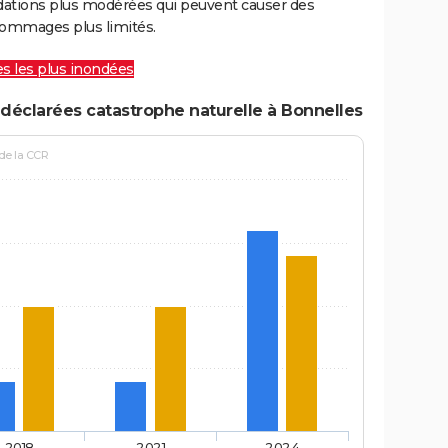
ations plus modérées qui peuvent causer des
ommages plus limités.
les les plus inondées
déclarées catastrophe naturelle à Bonnelles
 de la CCR
2018
2021
2024