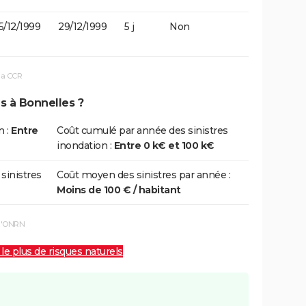
5/12/1999
29/12/1999
5 j
Non
la CCR
s à Bonnelles ?
n :
Entre
Coût cumulé par année des sinistres
inondation :
Entre 0 k€ et 100 k€
 sinistres
Coût moyen des sinistres par année :
Moins de 100 € / habitant
 l'ONRN
 le plus de risques naturels