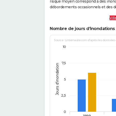
risque moyen correspond à des inond
débordements occasionnels et des d
Vil
Nombre de jours d'inondations 
Source : Linternaute.com d'après les données
10
7,5
Jours d'inondation
5
2,5
0
1999