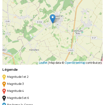
Leaflet
|
Map data ©
OpenStreetMap
contributors
Légende
Magnitude 1 et 2
Magnitude 3
Magnitude 4
Magnitude 5 et 6
Boulogne-la-Grasse