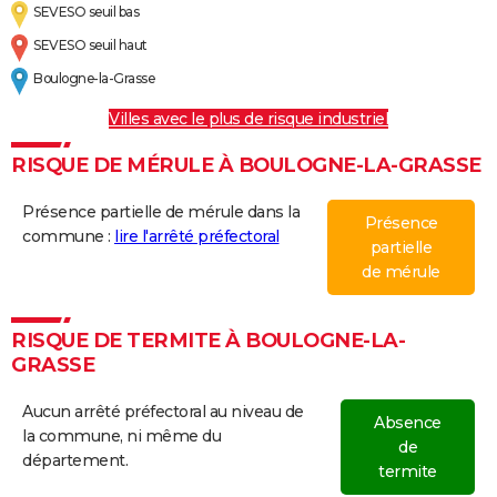
SEVESO seuil bas
SEVESO seuil haut
Boulogne-la-Grasse
Villes avec le plus de risque industriel
RISQUE DE MÉRULE À BOULOGNE-LA-GRASSE
Présence partielle de mérule dans la
Présence
commune :
lire l'arrêté préfectoral
partielle
de mérule
RISQUE DE TERMITE À BOULOGNE-LA-
GRASSE
Aucun arrêté préfectoral au niveau de
Absence
la commune, ni même du
de
département.
termite