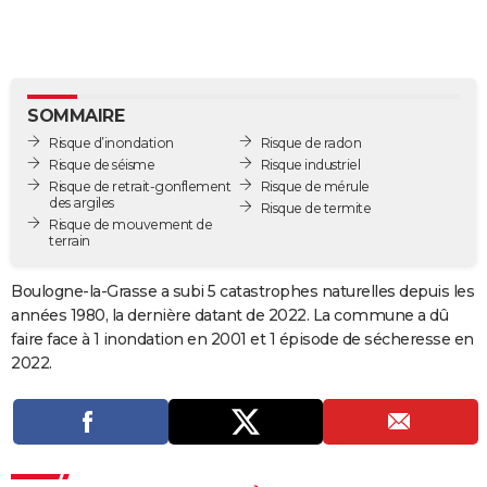
City break
Voyage de noces
Climat
Destinations
Voyage nature
Forum
+
PHOTO
GUIDES D'ACHAT
BONS PLANS
SOMMAIRE
Risque d’inondation
Risque de radon
CARTE DE VOEUX
Risque de séisme
Risque industriel
Risque de retrait-gonflement
Risque de mérule
Carte Bonne année
Carte Pâques
Carte de Noël
Carte Saint-Valentin
Carte d'anniversaire
DICTIONNAIRE
des argiles
Risque de termite
Risque de mouvement de
terrain
Biographies
Expressions
Dictionnaire
Citations
Proverbes
PROGRAMME TV
Boulogne-la-Grasse a subi 5 catastrophes naturelles depuis les
COPAINS D'AVANT
années 1980, la dernière datant de 2022. La commune a dû
Se connecter
Collèges
Universités
Service militaire
S'inscrire
Lycées
Primaires
Entreprises
Avis de recherche
AVIS DE DÉCÈS
faire face à 1 inondation en 2001 et 1 épisode de sécheresse en
2022.
FORUM
Lifestyle
Sport
Television
Cinema
Bricolage
Culture
Auto
Voyage