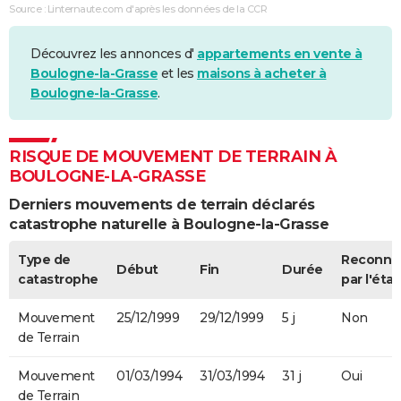
Source : Linternaute.com d'après les données de la CCR
Découvrez les annonces d'
appartements en vente à
Boulogne-la-Grasse
et les
maisons à acheter à
Boulogne-la-Grasse
.
RISQUE DE MOUVEMENT DE TERRAIN À
BOULOGNE-LA-GRASSE
Derniers mouvements de terrain déclarés
catastrophe naturelle à Boulogne-la-Grasse
Type de
Reconnu
Début
Fin
Durée
catastrophe
par l'état
Mouvement
25/12/1999
29/12/1999
5 j
Non
de Terrain
Mouvement
01/03/1994
31/03/1994
31 j
Oui
de Terrain