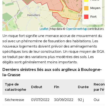
Moyen
Fort
Leaflet
|
Map data ©
OpenStreetMap
contributors
Un risque fort signifie une menace accrue de mouvement du
sol avec un phénomène de fissuration des habitations. Les
nouveaux logements doivent prévoir des aménagements
spécifiques lors de leur construction. Un risque moyen de RGA
se traduit par des variations plus modérées des sols. Les
dégâts sont généralement moins importants.
Derniers sinistres liés aux sols argileux à Boulogne-
la-Grasse
Type de
Recon
Début
Fin
Durée
catastrophe
par l'ét
Sécheresse
01/07/2022
30/09/2022
92 j
Oui