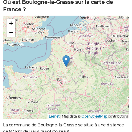
Où est Boulogne-la-Grasse sur la carte de
France ?
+
−
Leaflet
|
Map data ©
OpenStreetMap
contributors
La commune de Boulogne-la-Grasse se situe à une distance
de 87 km de Paris (à vol d'oiseau).