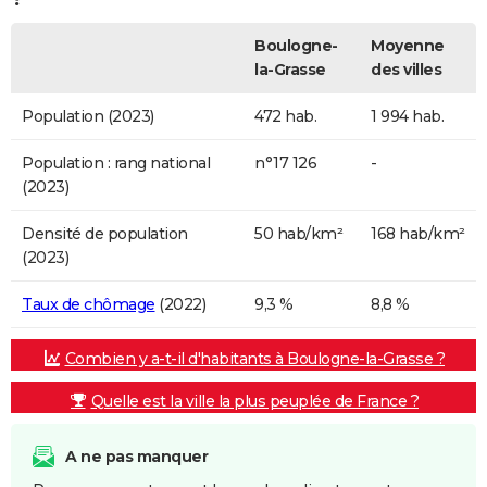
Boulogne-
Moyenne
la-Grasse
des villes
Population (2023)
472 hab.
1 994 hab.
Population : rang national
n°17 126
-
(2023)
Densité de population
50 hab/km²
168 hab/km²
(2023)
Taux de chômage
(2022)
9,3 %
8,8 %
Combien y a-t-il d'habitants à Boulogne-la-Grasse ?
Quelle est la ville la plus peuplée de France ?
A ne pas manquer