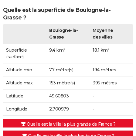
Quelle est la superficie de Boulogne-la-
Grasse ?
Boulogne-la-
Moyenne
Grasse
des villes
Superficie
9,4 km²
18,1 km²
(surface)
Altitude min.
77 mètre(s)
194 mètres
Altitude max.
153 mètre(s)
395 mètres
Latitude
49.60803
-
Longitude
2.700979
-
Quelle est la ville la plus grande de France ?