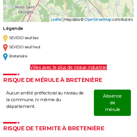
Leaflet
|
Map data ©
OpenStreetMap
contributors
Légende
SEVESO seuil bas
SEVESO seuil haut
Bretenière
Villes avec le plus de risque industriel
RISQUE DE MÉRULE À BRETENIÈRE
Aucun arrêté préfectoral au niveau de
Absence
la commune, ni même du
de
département.
mérule
RISQUE DE TERMITE À BRETENIÈRE