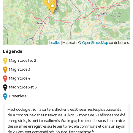
Leaflet
|
Map data ©
OpenStreetMap
contributors
Légende
Magnitude 1 et 2
Magnitude 3
Magnitude 4
Magnitude 5 et 6
Bretenière
Méthodologie : Sur la carte, s'affichent les 50 séismes les plus puissants
de la commune dans un rayon de 20 km. Si moins de 50 séismes ont été
enregistrés, ils sont tous affichés. Sur le graphique ci-dessous, l'ensemble
des séismes enregistrés sur le territoire de la commune et dans un rayon
de 20 km sont comptabilisés. Source : franceseisme.fr