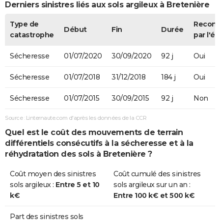
Derniers sinistres liés aux sols argileux à Bretenière
Type de
Recon
Début
Fin
Durée
catastrophe
par l'ét
Sécheresse
01/07/2020
30/09/2020
92 j
Oui
Sécheresse
01/07/2018
31/12/2018
184 j
Oui
Sécheresse
01/07/2015
30/09/2015
92 j
Non
Source : Linternaute.com d'après les données de la CCR
Quel est le coût des mouvements de terrain
différentiels consécutifs à la sécheresse et à la
réhydratation des sols à Bretenière ?
Coût moyen des sinistres
Coût cumulé des sinistres
sols argileux :
Entre 5 et 10
sols argileux sur un an :
k€
Entre 100 k€ et 500 k€
Part des sinistres sols