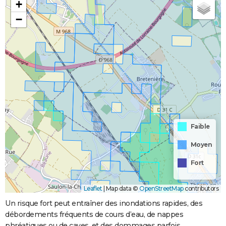
+
−
Faible
Moyen
Fort
Leaflet
|
Map data ©
OpenStreetMap
contributors
Un risque fort peut entraîner des inondations rapides, des
débordements fréquents de cours d’eau, de nappes
phréatiques ou de caves, et des dommages parfois