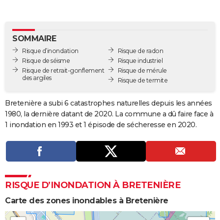
City break
Voyage de noces
Climat
Destinations
Voyage nature
Forum
+
PHOTO
GUIDES D'ACHAT
SOMMAIRE
Risque d’inondation
Risque de radon
BONS PLANS
Risque de séisme
Risque industriel
Risque de retrait-gonflement
Risque de mérule
CARTE DE VOEUX
des argiles
Risque de termite
Carte Bonne année
Carte Pâques
Carte de Noël
Carte Saint-Valentin
Carte d'anniversaire
DICTIONNAIRE
Bretenière a subi 6 catastrophes naturelles depuis les années
Biographies
Expressions
Dictionnaire
Citations
Proverbes
PROGRAMME TV
1980, la dernière datant de 2020. La commune a dû faire face à
1 inondation en 1993 et 1 épisode de sécheresse en 2020.
COPAINS D'AVANT
Se connecter
Collèges
Universités
Service militaire
S'inscrire
Lycées
Primaires
Entreprises
Avis de recherche
AVIS DE DÉCÈS
FORUM
RISQUE D’INONDATION À BRETENIÈRE
Lifestyle
Sport
Television
Cinema
Bricolage
Culture
Auto
Voyage
Carte des zones inondables à Bretenière