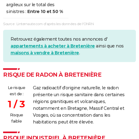
argileux sur le total des
sinistres :
Entre 10 et 50 %
Source : Linternaute.com d'après les données de l'ONRN
Retrouvez également toutes nos annonces d'
appartements à acheter à Bretenière
ainsi que nos
maisons à vendre à Bretenière
.
RISQUE DE RADON À BRETENIÈRE
Le risque
Gaz radioactif d'origine naturelle, le radon
est de :
présente un risque sanitaire dans certaines
1 / 3
régions granitiques et volcaniques,
notamment en Bretagne, Massif Central et
Risque
Vosges, où sa concentration dans les
faible
habitations peut être élevée.
RISQUE INDUSTRIEL À BRETENIÈRE