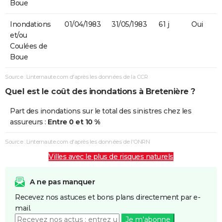
Boue
Inondations
01/04/1983
31/05/1983
61 j
Oui
et/ou
Coulées de
Boue
Source : Linternaute.com d'après les données de la CCR
Quel est le coût des inondations à Bretenière ?
Part des inondations sur le total des sinistres chez les
assureurs :
Entre 0 et 10 %
Source : Linternaute.com d'après les données de l'ONRN
Villes avec le plus de risques naturels
A ne pas manquer
Recevez nos astuces et bons plans directement par e-
mail.
Je m'abonne