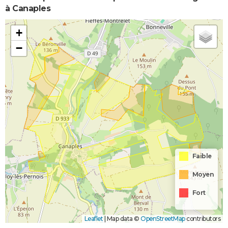
à Canaples
+
−
Faible
Moyen
Fort
Leaflet
|
Map data ©
OpenStreetMap
contributors