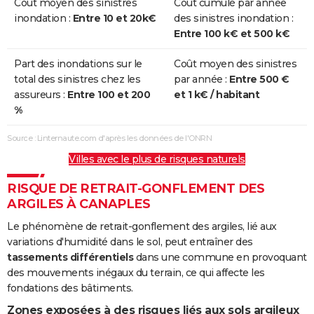
Coût moyen des sinistres
Coût cumulé par année
inondation :
Entre 10 et 20k€
des sinistres inondation :
Entre 100 k€ et 500 k€
Part des inondations sur le
Coût moyen des sinistres
total des sinistres chez les
par année :
Entre 500 €
assureurs :
Entre 100 et 200
et 1 k€ / habitant
%
Source : Linternaute.com d'après les données de l'ONRN
Villes avec le plus de risques naturels
RISQUE DE RETRAIT-GONFLEMENT DES
ARGILES À CANAPLES
Le phénomène de retrait-gonflement des argiles, lié aux
variations d'humidité dans le sol, peut entraîner des
tassements différentiels
dans une commune en provoquant
des mouvements inégaux du terrain, ce qui affecte les
fondations des bâtiments.
Zones exposées à des risques liés aux sols argileux