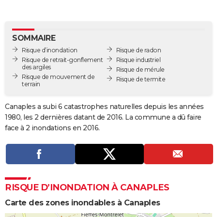
City break
Voyage de noces
Climat
Destinations
Voyage nature
Forum
+
PHOTO
GUIDES D'ACHAT
SOMMAIRE
Risque d’inondation
Risque de radon
BONS PLANS
Risque de retrait-gonflement
Risque industriel
des argiles
Risque de mérule
CARTE DE VOEUX
Risque de mouvement de
Risque de termite
terrain
Carte Bonne année
Carte Pâques
Carte de Noël
Carte Saint-Valentin
Carte d'anniversaire
DICTIONNAIRE
Canaples a subi 6 catastrophes naturelles depuis les années
Biographies
Expressions
Dictionnaire
Citations
Proverbes
PROGRAMME TV
1980, les 2 dernières datant de 2016. La commune a dû faire
face à 2 inondations en 2016.
COPAINS D'AVANT
Se connecter
Collèges
Universités
Service militaire
S'inscrire
Lycées
Primaires
Entreprises
Avis de recherche
AVIS DE DÉCÈS
FORUM
RISQUE D’INONDATION À CANAPLES
Lifestyle
Sport
Television
Cinema
Bricolage
Culture
Auto
Voyage
Carte des zones inondables à Canaples