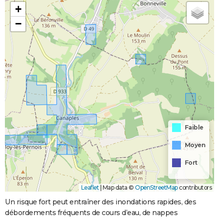
+
−
Faible
Moyen
Fort
Leaflet
|
Map data ©
OpenStreetMap
contributors
Un risque fort peut entraîner des inondations rapides, des
débordements fréquents de cours d’eau, de nappes