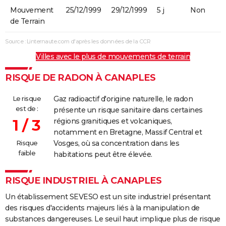
Mouvement
25/12/1999
29/12/1999
5 j
Non
de Terrain
Source : Linternaute.com d'après les données de la CCR
Villes avec le plus de mouvements de terrain
RISQUE DE RADON À CANAPLES
Le risque
Gaz radioactif d'origine naturelle, le radon
est de :
présente un risque sanitaire dans certaines
1 / 3
régions granitiques et volcaniques,
notamment en Bretagne, Massif Central et
Risque
Vosges, où sa concentration dans les
faible
habitations peut être élevée.
RISQUE INDUSTRIEL À CANAPLES
Un établissement SEVESO est un site industriel présentant
des risques d'accidents majeurs liés à la manipulation de
substances dangereuses. Le seuil haut implique plus de risque