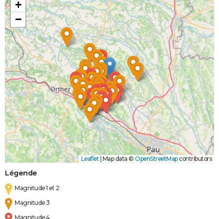
+
−
Leaflet
|
Map data ©
OpenStreetMap
contributors
Légende
Magnitude 1 et 2
Magnitude 3
Magnitude 4