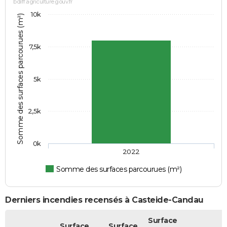
bdiff.agriculture.gouv.fr
10k
Somme des surfaces parcourues (m²)
7,5k
5k
2,5k
0k
2022
Somme des surfaces parcourues (m²)
Derniers incendies recensés à Casteide-Candau
Surface
Surface
Surface