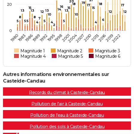
21
20
19
20
18
18
17
17
16
15
15
15
14
13
13
13
13
12
12
12
10
10
8
8
7
6
5
5
5
5
5
4
4
4
2
0
2004
1980
2001
2022
1998
2019
1995
2016
1992
2013
1989
2010
1986
2007
1983
Magnitude 1
Magnitude 2
Magnitude 3
Magnitude 4
Magnitude 5
Magnitude 6
Autres informations environnementales sur
Casteide-Candau
Records du climat à Casteide-Candau
Pollution de l'air à Casteide-Candau
Pollution de l'eau à Casteide-Candau
Pollution des sols à Casteide-Candau