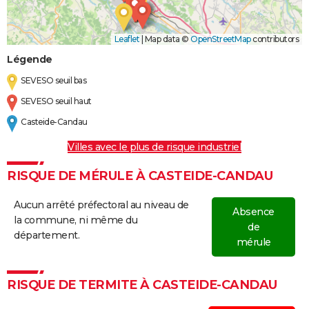
Leaflet
|
Map data ©
OpenStreetMap
contributors
Légende
SEVESO seuil bas
SEVESO seuil haut
Casteide-Candau
Villes avec le plus de risque industriel
RISQUE DE MÉRULE À CASTEIDE-CANDAU
Aucun arrêté préfectoral au niveau de
Absence
la commune, ni même du
de
département.
mérule
RISQUE DE TERMITE À CASTEIDE-CANDAU