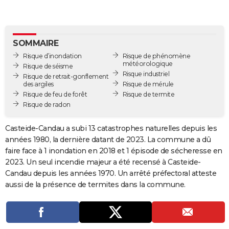
City break
Voyage de noces
Climat
Destinations
Voyage nature
Forum
+
PHOTO
GUIDES D'ACHAT
SOMMAIRE
BONS PLANS
Risque d’inondation
Risque de phénomène
météorologique
Risque de séisme
Risque industriel
CARTE DE VOEUX
Risque de retrait-gonflement
des argiles
Risque de mérule
Carte Bonne année
Carte Pâques
Carte de Noël
Carte Saint-Valentin
Carte d'anniversaire
Risque de feu de forêt
Risque de termite
DICTIONNAIRE
Risque de radon
Biographies
Expressions
Dictionnaire
Citations
Proverbes
PROGRAMME TV
Casteide-Candau a subi 13 catastrophes naturelles depuis les
COPAINS D'AVANT
années 1980, la dernière datant de 2023. La commune a dû
faire face à 1 inondation en 2018 et 1 épisode de sécheresse en
Se connecter
Collèges
Universités
Service militaire
S'inscrire
Lycées
Primaires
Entreprises
Avis de recherche
AVIS DE DÉCÈS
2023. Un seul incendie majeur a été recensé à Casteide-
Candau depuis les années 1970. Un arrêté préfectoral atteste
FORUM
aussi de la présence de termites dans la commune.
Lifestyle
Sport
Television
Cinema
Bricolage
Culture
Auto
Voyage