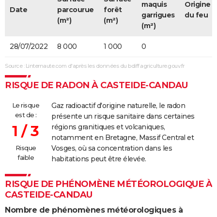
maquis
Origine
Date
parcourue
forêt
garrigues
du feu
(m²)
(m²)
(m²)
28/07/2022
8 000
1 000
0
Source : Linternaute.com d'après les données du bdiff.agriculture.gouv.fr
RISQUE DE RADON À CASTEIDE-CANDAU
Le risque
Gaz radioactif d'origine naturelle, le radon
est de :
présente un risque sanitaire dans certaines
1 / 3
régions granitiques et volcaniques,
notamment en Bretagne, Massif Central et
Risque
Vosges, où sa concentration dans les
faible
habitations peut être élevée.
RISQUE DE PHÉNOMÈNE MÉTÉOROLOGIQUE À
CASTEIDE-CANDAU
Nombre de phénomènes météorologiques à