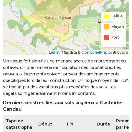
Faible
Moyen
Fort
Leaflet
|
Map data ©
OpenStreetMap
contributors
Un risque fort signifie une menace accrue de mouvement du
sol avec un phénomène de fissuration des habitations. Les
nouveaux logements doivent prévoir des aménagements
spécifiques lors de leur construction. Un risque moyen de RGA
se traduit par des variations plus modérées des sols. Les
dégâts sont généralement moins importants.
Derniers sinistres liés aux sols argileux à Casteide-
Candau
Type de
Recon
Début
Fin
Durée
catastrophe
par l'ét