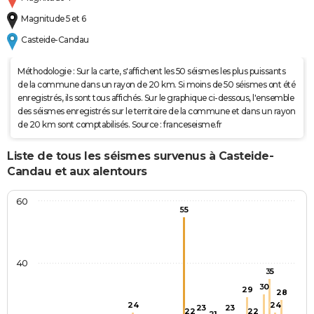
Magnitude 5 et 6
Casteide-Candau
Méthodologie : Sur la carte, s'affichent les 50 séismes les plus puissants
de la commune dans un rayon de 20 km. Si moins de 50 séismes ont été
enregistrés, ils sont tous affichés. Sur le graphique ci-dessous, l'ensemble
des séismes enregistrés sur le territoire de la commune et dans un rayon
de 20 km sont comptabilisés. Source : franceseisme.fr
Liste de tous les séismes survenus à Casteide-
Candau et aux alentours
60
55
40
35
30
29
28
24
24
23
23
22
22