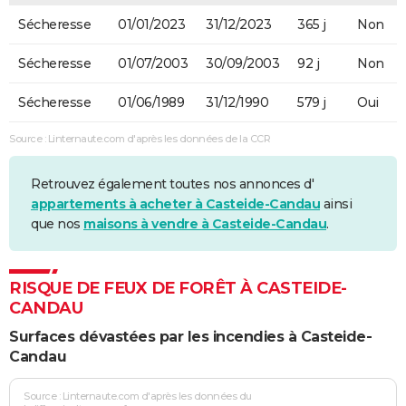
Sécheresse
01/01/2023
31/12/2023
365 j
Non
Sécheresse
01/07/2003
30/09/2003
92 j
Non
Sécheresse
01/06/1989
31/12/1990
579 j
Oui
Source : Linternaute.com d'après les données de la CCR
Retrouvez également toutes nos annonces d'
appartements à acheter à Casteide-Candau
ainsi
que nos
maisons à vendre à Casteide-Candau
.
RISQUE DE FEUX DE FORÊT À CASTEIDE-
CANDAU
Surfaces dévastées par les incendies à Casteide-
Candau
Source : Linternaute.com d'après les données du