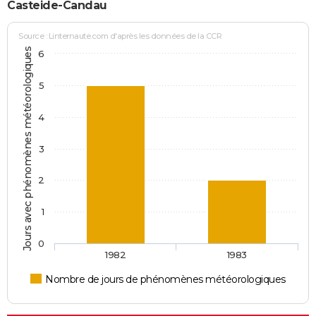
Casteide-Candau
Source : Linternaute.com d'après les données de la CCR
Jours avec phénomènes météorologiques
6
5
4
3
2
1
0
1982
1983
Nombre de jours de phénomènes météorologiques