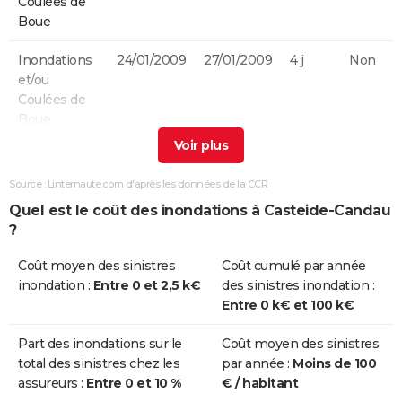
Coulées de
Boue
Inondations
24/01/2009
27/01/2009
4 j
Non
et/ou
Coulées de
Boue
Chocs
24/01/2009
27/01/2009
4 j
Non
Mécaniques
Source : Linternaute.com d'après les données de la CCR
liés à l'action
Quel est le coût des inondations à Casteide-Candau
des Vagues
?
Chocs
25/12/1999
29/12/1999
5 j
Non
Coût moyen des sinistres
Coût cumulé par année
Mécaniques
inondation :
Entre 0 et 2,5 k€
des sinistres inondation :
liés à l'action
Entre 0 k€ et 100 k€
des Vagues
Part des inondations sur le
Coût moyen des sinistres
Inondations
11/05/1993
11/05/1993
1 j
Oui
total des sinistres chez les
par année :
Moins de 100
et/ou
assureurs :
Entre 0 et 10 %
€ / habitant
Coulées de