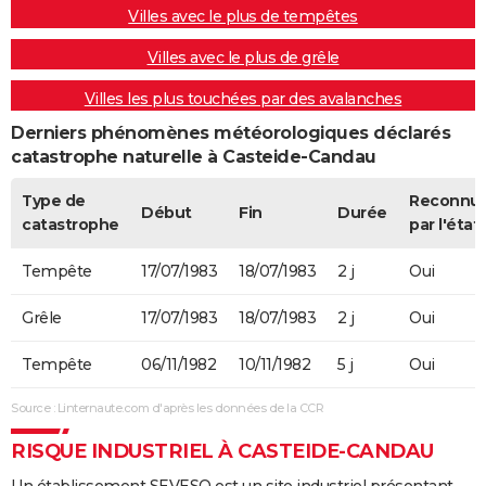
Villes avec le plus de tempêtes
Villes avec le plus de grêle
Villes les plus touchées par des avalanches
Derniers phénomènes météorologiques déclarés
catastrophe naturelle à Casteide-Candau
Type de
Reconnu
Début
Fin
Durée
catastrophe
par l'état
Tempête
17/07/1983
18/07/1983
2 j
Oui
Grêle
17/07/1983
18/07/1983
2 j
Oui
Tempête
06/11/1982
10/11/1982
5 j
Oui
Source : Linternaute.com d'après les données de la CCR
RISQUE INDUSTRIEL À CASTEIDE-CANDAU
Un établissement SEVESO est un site industriel présentant