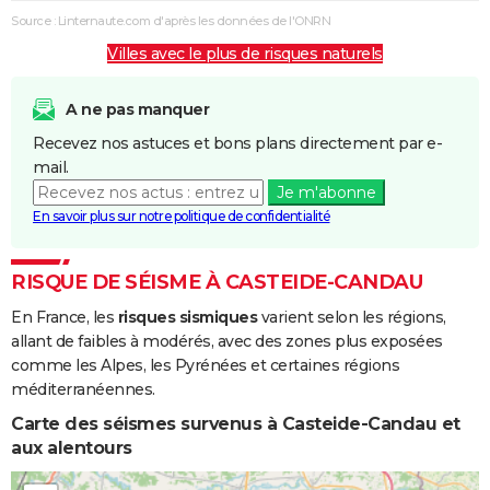
Boue
Source : Linternaute.com d'après les données de l'ONRN
Villes avec le plus de risques naturels
Inondations
17/07/1983
18/07/1983
2 j
Oui
et/ou
Coulées de
A ne pas manquer
Boue
Recevez nos astuces et bons plans directement par e-
mail.
Inondations
06/11/1982
10/11/1982
5 j
Oui
Je m'abonne
et/ou
En savoir plus sur notre politique de confidentialité
Coulées de
Boue
RISQUE DE SÉISME À CASTEIDE-CANDAU
En France, les
risques sismiques
varient selon les régions,
allant de faibles à modérés, avec des zones plus exposées
comme les Alpes, les Pyrénées et certaines régions
méditerranéennes.
Carte des séismes survenus à Casteide-Candau et
aux alentours