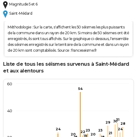
Magnitude 5 et 6
Saint-Médard
Méthodologie : Sur la carte, s'affichent les 50 séismes les plus puissants
de la commune dans un rayon de 20 km. Si moins de 50 séismes ont été
enregistrés, ils sont tous affichés. Sur le graphique ci-dessous, l'ensemble
des séismes enregistrés sur le territoire de la commune et dans un rayon
de 20 km sont comptabilisés. Source : franceseisme.fr
Liste de tous les séismes survenus à Saint-Médard
et aux alentours
60
54
40
31
30
29
28
24
24
23
23
22
21
20
20
19