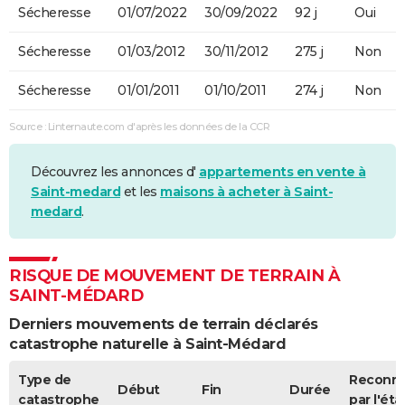
Sécheresse
01/07/2022
30/09/2022
92 j
Oui
Sécheresse
01/03/2012
30/11/2012
275 j
Non
Sécheresse
01/01/2011
01/10/2011
274 j
Non
Source : Linternaute.com d'après les données de la CCR
Découvrez les annonces d'
appartements en vente à
Saint-medard
et les
maisons à acheter à Saint-
medard
.
RISQUE DE MOUVEMENT DE TERRAIN À
SAINT-MÉDARD
Derniers mouvements de terrain déclarés
catastrophe naturelle à Saint-Médard
Type de
Reconn
Début
Fin
Durée
catastrophe
par l'éta