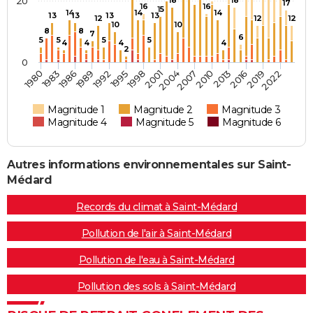
20
18
18
17
16
16
15
14
14
14
13
13
13
13
12
12
12
10
10
8
8
7
6
5
5
5
5
4
4
4
4
2
0
2004
1980
2001
2022
1998
2019
1995
2016
1992
2013
1989
2010
1986
2007
1983
Magnitude 1
Magnitude 2
Magnitude 3
Magnitude 4
Magnitude 5
Magnitude 6
Autres informations environnementales sur Saint-
Médard
Records du climat à Saint-Médard
Pollution de l'air à Saint-Médard
Pollution de l'eau à Saint-Médard
Pollution des sols à Saint-Médard