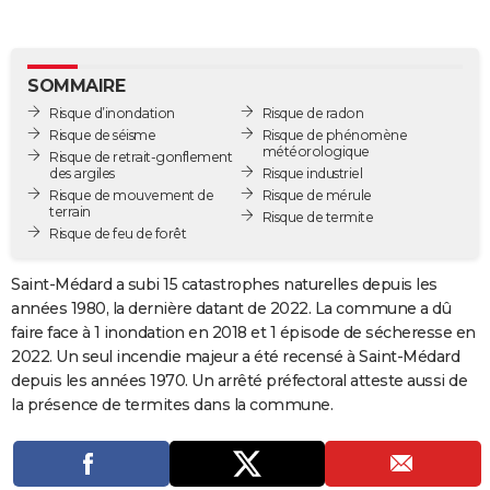
City break
Voyage de noces
Climat
Destinations
Voyage nature
Forum
+
PHOTO
GUIDES D'ACHAT
SOMMAIRE
Risque d’inondation
Risque de radon
BONS PLANS
Risque de séisme
Risque de phénomène
météorologique
Risque de retrait-gonflement
CARTE DE VOEUX
des argiles
Risque industriel
Risque de mouvement de
Risque de mérule
Carte Bonne année
Carte Pâques
Carte de Noël
Carte Saint-Valentin
Carte d'anniversaire
DICTIONNAIRE
terrain
Risque de termite
Risque de feu de forêt
Biographies
Expressions
Dictionnaire
Citations
Proverbes
PROGRAMME TV
Saint-Médard a subi 15 catastrophes naturelles depuis les
COPAINS D'AVANT
années 1980, la dernière datant de 2022. La commune a dû
faire face à 1 inondation en 2018 et 1 épisode de sécheresse en
Se connecter
Collèges
Universités
Service militaire
S'inscrire
Lycées
Primaires
Entreprises
Avis de recherche
AVIS DE DÉCÈS
2022. Un seul incendie majeur a été recensé à Saint-Médard
depuis les années 1970. Un arrêté préfectoral atteste aussi de
FORUM
la présence de termites dans la commune.
Lifestyle
Sport
Television
Cinema
Bricolage
Culture
Auto
Voyage