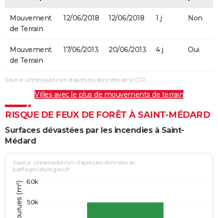
Mouvement
12/06/2018
12/06/2018
1 j
Non
de Terrain
Mouvement
17/06/2013
20/06/2013
4 j
Oui
de Terrain
Source : Linternaute.com d'après les données de la CCR
Villes avec le plus de mouvements de terrain
RISQUE DE FEUX DE FORÊT À SAINT-MÉDARD
Surfaces dévastées par les incendies à Saint-
Médard
Source : Linternaute.com d'après les données du
bdiff.agriculture.gouv.fr
60k
50k