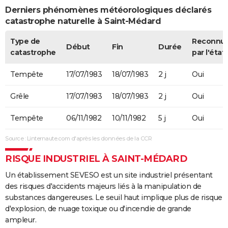
Derniers phénomènes météorologiques déclarés
catastrophe naturelle à Saint-Médard
Type de
Reconnu
Début
Fin
Durée
catastrophe
par l'état
Tempête
17/07/1983
18/07/1983
2 j
Oui
Grêle
17/07/1983
18/07/1983
2 j
Oui
Tempête
06/11/1982
10/11/1982
5 j
Oui
Source : Linternaute.com d'après les données de la CCR
RISQUE INDUSTRIEL À SAINT-MÉDARD
Un établissement SEVESO est un site industriel présentant
des risques d'accidents majeurs liés à la manipulation de
substances dangereuses. Le seuil haut implique plus de risque
d'explosion, de nuage toxique ou d'incendie de grande
ampleur.