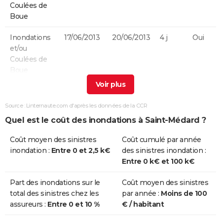
Coulées de
Boue
Inondations
17/06/2013
20/06/2013
4 j
Oui
et/ou
Coulées de
Boue
Inondations
24/01/2009
27/01/2009
4 j
Non
et/ou
Source : Linternaute.com d'après les données de la CCR
Coulées de
Quel est le coût des inondations à Saint-Médard ?
Boue
Coût moyen des sinistres
Coût cumulé par année
Chocs
24/01/2009
27/01/2009
4 j
Non
inondation :
Entre 0 et 2,5 k€
des sinistres inondation :
Mécaniques
Entre 0 k€ et 100 k€
liés à l'action
des Vagues
Part des inondations sur le
Coût moyen des sinistres
total des sinistres chez les
par année :
Moins de 100
Chocs
25/12/1999
29/12/1999
5 j
Non
assureurs :
Entre 0 et 10 %
€ / habitant
Mécaniques
liés à l'action