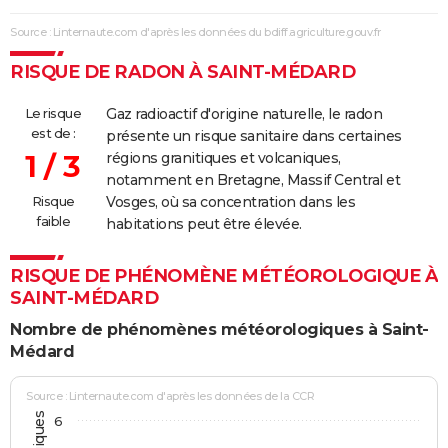
Source : Linternaute.com d'après les données du bdiff.agriculture.gouv.fr
RISQUE DE RADON À SAINT-MÉDARD
Le risque
Gaz radioactif d'origine naturelle, le radon
est de :
présente un risque sanitaire dans certaines
1 / 3
régions granitiques et volcaniques,
notamment en Bretagne, Massif Central et
Risque
Vosges, où sa concentration dans les
faible
habitations peut être élevée.
RISQUE DE PHÉNOMÈNE MÉTÉOROLOGIQUE À
SAINT-MÉDARD
Nombre de phénomènes météorologiques à Saint-
Médard
Source : Linternaute.com d'après les données de la CCR
6