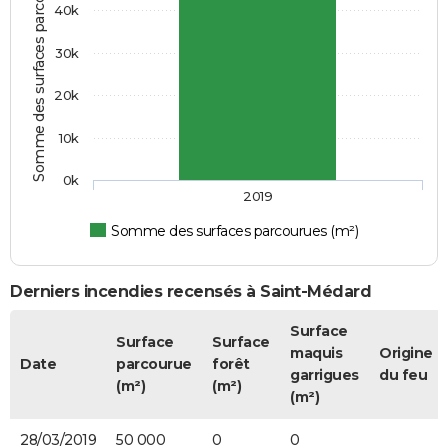
Somme des surfaces parcourues (m²)
40k
30k
20k
10k
0k
2019
Somme des surfaces parcourues (m²)
Derniers incendies recensés à Saint-Médard
Surface
Surface
Surface
maquis
Origine
Date
parcourue
forêt
garrigues
du feu
(m²)
(m²)
(m²)
28/03/2019
50 000
0
0