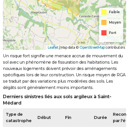
Faible
Moyen
Fort
Leaflet
|
Map data ©
OpenStreetMap
contributors
Un risque fort signifie une menace accrue de mouvement du
sol avec un phénomène de fissuration des habitations. Les
nouveaux logements doivent prévoir des aménagements
spécifiques lors de leur construction. Un risque moyen de RGA
se traduit par des variations plus modérées des sols. Les
dégâts sont généralement moins importants.
Derniers sinistres liés aux sols argileux à Saint-
Médard
Type de
Recon
Début
Fin
Durée
catastrophe
par l'ét