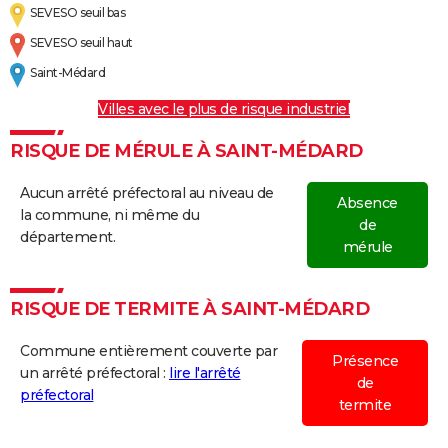
SEVESO seuil bas
SEVESO seuil haut
Saint-Médard
Villes avec le plus de risque industriel
RISQUE DE MÉRULE À SAINT-MÉDARD
Aucun arrêté préfectoral au niveau de
Absence
la commune, ni même du
de
département.
mérule
RISQUE DE TERMITE À SAINT-MÉDARD
Commune entièrement couverte par
Présence
un arrêté préfectoral :
lire l'arrêté
de
préfectoral
termite