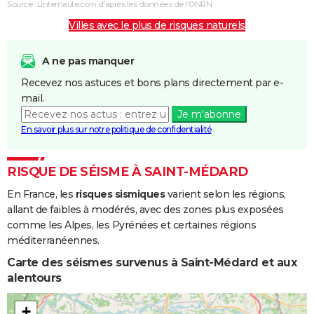
Source : Linternaute.com d'après les données de l'ONRN
des Vagues
Villes avec le plus de risques naturels
Inondations
17/07/1983
18/07/1983
2 j
Oui
et/ou
A ne pas manquer
Coulées de
Recevez nos astuces et bons plans directement par e-
Boue
mail.
Je m'abonne
Inondations
06/11/1982
10/11/1982
5 j
Oui
En savoir plus sur notre politique de confidentialité
et/ou
Coulées de
Boue
RISQUE DE SÉISME À SAINT-MÉDARD
En France, les
risques sismiques
varient selon les régions,
allant de faibles à modérés, avec des zones plus exposées
comme les Alpes, les Pyrénées et certaines régions
méditerranéennes.
Carte des séismes survenus à Saint-Médard et aux
alentours
+