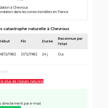
dation à Chevroux
ondation dans les zones inondées en France
s catastrophe naturelle à Chevroux
Reconnue par
Début
Fin
Durée
l'état
08/12/1982
31/12/1982
24 j
Oui
la CCR
 le plus de risques naturels
 directement par e-mail.