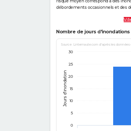
risque moyen correspond à des inond
débordements occasionnels et des d
Vil
Nombre de jours d'inondations 
Source : Linternaute.com d'après les données
30
25
Jours d'inondation
20
15
10
5
0