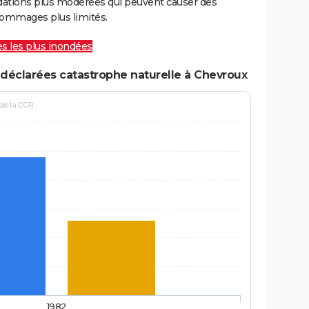
ations plus modérées qui peuvent causer des
ommages plus limités.
les les plus inondées
déclarées catastrophe naturelle à Chevroux
 de la CCR
1982