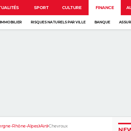
TUALITÉS
SPORT
CULTURE
FINANCE
A
IMMOBILIER
RISQUES NATURELS PAR VILLE
BANQUE
ASSU
ergne-Rhône-Alpes
Ain
Chevroux
NEW