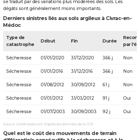
se traduit par des variations plus modérées des sols. Les
dégâts sont généralement moins importants.
Derniers sinistres liés aux sols argileux à Civrac-en-
Médoc
Type de
Recon
Début
Fin
Durée
catastrophe
par l'ét
Sécheresse
01/01/2020
31/12/2020
366 j
Non
Sécheresse
01/01/2016
31/12/2016
366 j
Non
Sécheresse
01/08/2012
30/09/2012
61 j
Non
Sécheresse
01/01/2012
31/03/2012
91 j
Oui
Sécheresse
01/07/2003
30/09/2003
92 j
Oui
Source : Linternaute.com d'après les données de la CCR
Quel est le coût des mouvements de terrain