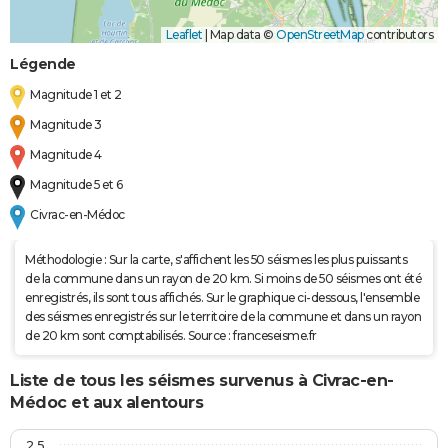
Leaflet
|
Map data ©
OpenStreetMap
contributors
Légende
Magnitude 1 et 2
Magnitude 3
Magnitude 4
Magnitude 5 et 6
Civrac-en-Médoc
Méthodologie : Sur la carte, s'affichent les 50 séismes les plus puissants
de la commune dans un rayon de 20 km. Si moins de 50 séismes ont été
enregistrés, ils sont tous affichés. Sur le graphique ci-dessous, l'ensemble
des séismes enregistrés sur le territoire de la commune et dans un rayon
de 20 km sont comptabilisés. Source : franceseisme.fr
Liste de tous les séismes survenus à Civrac-en-
Médoc et aux alentours
2,5