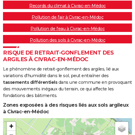
Records du climat à Civrac-en-Médoc
Pollution de l'air à Civrac-en-Médoc
Pollution de l'eau à Civrac-en-Médoc
Pollution des sols à Civrac-en-Médoc
RISQUE DE RETRAIT-GONFLEMENT DES
ARGILES À CIVRAC-EN-MÉDOC
Le phénomène de retrait-gonflement des argiles, lié aux
variations d'humidité dans le sol, peut entraîner des
tassements différentiels
dans une commune en provoquant
des mouvements inégaux du terrain, ce qui affecte les
fondations des bâtiments.
Zones exposées à des risques liés aux sols argileux
à Civrac-en-Médoc
+