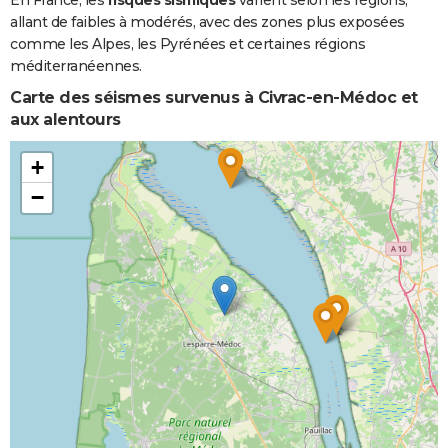
allant de faibles à modérés, avec des zones plus exposées
Inondations
24/12/1993
10/01/1994
18 j
Oui
comme les Alpes, les Pyrénées et certaines régions
et/ou
méditerranéennes.
Coulées de
Boue
Carte des séismes survenus à Civrac-en-Médoc et
aux alentours
Inondations
28/08/1983
29/08/1983
2 j
Oui
et/ou
+
Coulées de
−
Boue
Inondations
08/12/1982
31/12/1982
24 j
Oui
et/ou
Coulées de
Boue
Inondations
06/11/1982
10/11/1982
5 j
Oui
et/ou
Coulées de
Boue