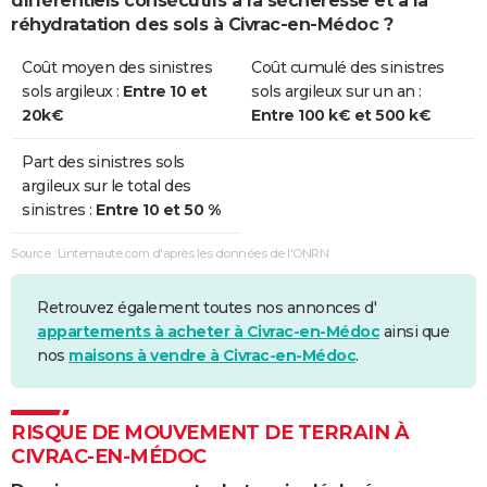
différentiels consécutifs à la sécheresse et à la
réhydratation des sols à Civrac-en-Médoc ?
Coût moyen des sinistres
Coût cumulé des sinistres
sols argileux :
Entre 10 et
sols argileux sur un an :
20k€
Entre 100 k€ et 500 k€
Part des sinistres sols
argileux sur le total des
sinistres :
Entre 10 et 50 %
Source : Linternaute.com d'après les données de l'ONRN
Retrouvez également toutes nos annonces d'
appartements à acheter à Civrac-en-Médoc
ainsi que
nos
maisons à vendre à Civrac-en-Médoc
.
RISQUE DE MOUVEMENT DE TERRAIN À
CIVRAC-EN-MÉDOC