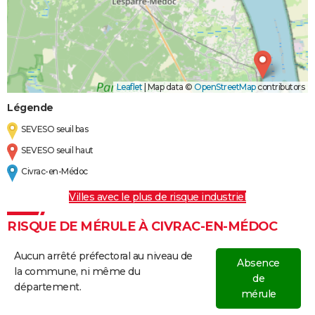
Leaflet
|
Map data ©
OpenStreetMap
contributors
Légende
SEVESO seuil bas
SEVESO seuil haut
Civrac-en-Médoc
Villes avec le plus de risque industriel
RISQUE DE MÉRULE À CIVRAC-EN-MÉDOC
Aucun arrêté préfectoral au niveau de
Absence
la commune, ni même du
de
département.
mérule