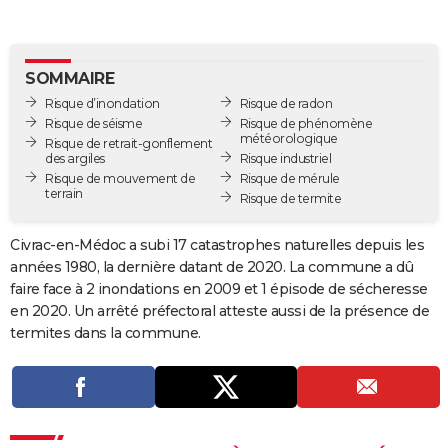
City break
Voyage de noces
Climat
Destinations
Voyage nature
Forum
+
PHOTO
GUIDES D'ACHAT
SOMMAIRE
Risque d’inondation
Risque de radon
BONS PLANS
Risque de séisme
Risque de phénomène
météorologique
Risque de retrait-gonflement
CARTE DE VOEUX
des argiles
Risque industriel
Risque de mouvement de
Risque de mérule
Carte Bonne année
Carte Pâques
Carte de Noël
Carte Saint-Valentin
Carte d'anniversaire
DICTIONNAIRE
terrain
Risque de termite
Biographies
Expressions
Dictionnaire
Citations
Proverbes
PROGRAMME TV
Civrac-en-Médoc a subi 17 catastrophes naturelles depuis les
années 1980, la dernière datant de 2020. La commune a dû
COPAINS D'AVANT
faire face à 2 inondations en 2009 et 1 épisode de sécheresse
Se connecter
Collèges
Universités
Service militaire
S'inscrire
Lycées
Primaires
Entreprises
Avis de recherche
AVIS DE DÉCÈS
en 2020. Un arrêté préfectoral atteste aussi de la présence de
termites dans la commune.
FORUM
Lifestyle
Sport
Television
Cinema
Bricolage
Culture
Auto
Voyage