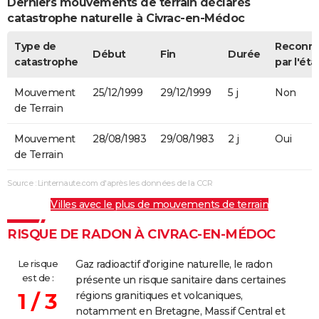
Derniers mouvements de terrain déclarés
catastrophe naturelle à Civrac-en-Médoc
Type de
Reconn
Début
Fin
Durée
catastrophe
par l'éta
Mouvement
25/12/1999
29/12/1999
5 j
Non
de Terrain
Mouvement
28/08/1983
29/08/1983
2 j
Oui
de Terrain
Source : Linternaute.com d'après les données de la CCR
Villes avec le plus de mouvements de terrain
RISQUE DE RADON À CIVRAC-EN-MÉDOC
Le risque
Gaz radioactif d'origine naturelle, le radon
est de :
présente un risque sanitaire dans certaines
1 / 3
régions granitiques et volcaniques,
notamment en Bretagne, Massif Central et