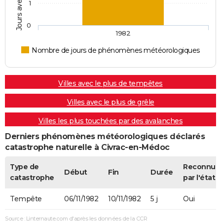
1
0
1982
Nombre de jours de phénomènes météorologiques
Villes avec le plus de tempêtes
Villes avec le plus de grêle
Villes les plus touchées par des avalanches
Derniers phénomènes météorologiques déclarés
catastrophe naturelle à Civrac-en-Médoc
Type de
Reconnue
Début
Fin
Durée
catastrophe
par l'état
Tempête
06/11/1982
10/11/1982
5 j
Oui
Source : Linternaute.com d'après les données de la CCR