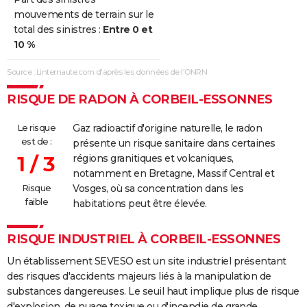
mouvements de terrain sur le
total des sinistres :
Entre 0 et
10 %
Source : Linternaute.com d'après les données de l'ONRN
RISQUE DE RADON À CORBEIL-ESSONNES
Le risque
Gaz radioactif d'origine naturelle, le radon
est de :
présente un risque sanitaire dans certaines
1 / 3
régions granitiques et volcaniques,
notamment en Bretagne, Massif Central et
Risque
Vosges, où sa concentration dans les
faible
habitations peut être élevée.
RISQUE INDUSTRIEL À CORBEIL-ESSONNES
Un établissement SEVESO est un site industriel présentant
des risques d'accidents majeurs liés à la manipulation de
substances dangereuses. Le seuil haut implique plus de risque
d'explosion, de nuage toxique ou d'incendie de grande