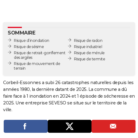
City break
Voyage de noces
Climat
Destinations
Voyage nature
Forum
+
PHOTO
GUIDES D'ACHAT
BONS PLANS
SOMMAIRE
Risque d’inondation
Risque de radon
CARTE DE VOEUX
Risque de séisme
Risque industriel
Risque de retrait-gonflement
Risque de mérule
Carte Bonne année
Carte Pâques
Carte de Noël
Carte Saint-Valentin
Carte d'anniversaire
DICTIONNAIRE
des argiles
Risque de termite
Risque de mouvement de
terrain
Biographies
Expressions
Dictionnaire
Citations
Proverbes
PROGRAMME TV
Corbeil-Essonnes a subi 26 catastrophes naturelles depuis les
COPAINS D'AVANT
années 1980, la dernière datant de 2025. La commune a dû
Se connecter
Collèges
Universités
Service militaire
S'inscrire
Lycées
Primaires
Entreprises
Avis de recherche
AVIS DE DÉCÈS
faire face à 1 inondation en 2024 et 1 épisode de sécheresse en
2025. Une entreprise SEVESO se situe sur le territoire de la
FORUM
ville.
Lifestyle
Sport
Television
Cinema
Bricolage
Culture
Auto
Voyage