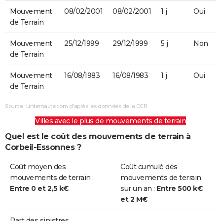
Mouvement
08/02/2001
08/02/2001
1 j
Oui
de Terrain
Mouvement
25/12/1999
29/12/1999
5 j
Non
de Terrain
Mouvement
16/08/1983
16/08/1983
1 j
Oui
de Terrain
Source : Linternaute.com d'après les données de la CCR
Villes avec le plus de mouvements de terrain
Quel est le coût des mouvements de terrain à
Corbeil-Essonnes ?
Coût moyen des
Coût cumulé des
mouvements de terrain :
mouvements de terrain
Entre 0 et 2,5 k€
sur un an :
Entre 500 k€
et 2 M€
Part des sinistres