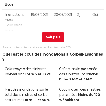
Boue
Inondations
19/06/2021
20/06/2021
2 j
Oui
et/ou
Coulées de
Boue
Inondations
15/01/2018
05/02/2018
22 j
Oui
et/ou
Source : Linternaute.com d'après les données de la CCR
Coulées de
Quel est le coût des inondations à Corbeil-Essonnes
Boue
?
Inondations
09/07/2017
09/07/2017
1 j
Oui
Coût moyen des sinistres
Coût cumulé par année
et/ou
inondation :
Entre 5 et 10 k€
des sinistres inondation :
Coulées de
Entre 2 M€ et 5 M€
Boue
Part des inondations sur le
Coût moyen des sinistres
Inondations
28/05/2016
05/06/2016
9 j
Oui
total des sinistres chez les
par année :
Moins de 100
et/ou
assureurs :
Entre 10 et 50 %
€ / habitant
Coulées de