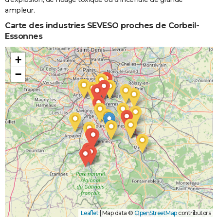
ampleur.
Carte des industries SEVESO proches de Corbeil-
Essonnes
+
−
Leaflet
|
Map data ©
OpenStreetMap
contributors