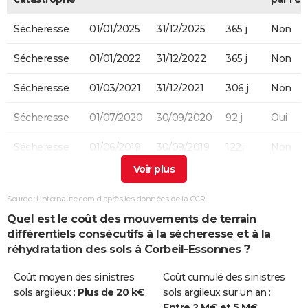
Sécheresse
01/01/2025
31/12/2025
365 j
Non
Sécheresse
01/01/2022
31/12/2022
365 j
Non
Sécheresse
01/03/2021
31/12/2021
306 j
Non
Sécheresse
01/07/2020
30/09/2020
92 j
Oui
Sécheresse
01/06/2019
30/09/2019
122 j
Non
Sécheresse
01/01/2015
30/09/2015
273 j
Non
Source : Linternaute.com d'après les données de la CCR
Sécheresse
01/01/2012
17/12/2012
352 j
Non
Quel est le coût des mouvements de terrain
différentiels consécutifs à la sécheresse et à la
Sécheresse
01/07/2003
30/09/2003
92 j
Non
réhydratation des sols à Corbeil-Essonnes ?
Sécheresse
01/03/1997
31/12/1998
671 j
Oui
Coût moyen des sinistres
Coût cumulé des sinistres
sols argileux :
Plus de 20 k€
sols argileux sur un an :
Sécheresse
01/01/1991
28/02/1997
2251 j
Oui
Entre 2 M€ et 5 M€