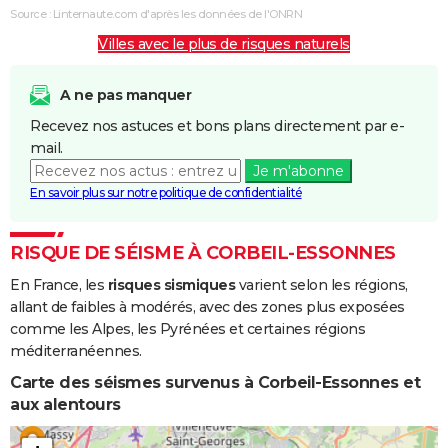
Boue
Source : Linternaute.com d'après les données de l'ONRN
Villes avec le plus de risques naturels
Inondations
26/03/2001
15/04/2001
21 j
Oui
Remontée
Nappe
A ne pas manquer
Recevez nos astuces et bons plans directement par e-
Inondations
25/12/1999
29/12/1999
5 j
Non
mail.
et/ou
Je m'abonne
Coulées de
En savoir plus sur notre politique de confidentialité
Boue
Inondations
21/08/1996
21/08/1996
1 j
Oui
RISQUE DE SÉISME À CORBEIL-ESSONNES
et/ou
En France, les
risques sismiques
varient selon les régions,
Coulées de
allant de faibles à modérés, avec des zones plus exposées
Boue
comme les Alpes, les Pyrénées et certaines régions
méditerranéennes.
Inondations
10/08/1986
10/08/1986
1 j
Oui
et/ou
Carte des séismes survenus à Corbeil-Essonnes et
Coulées de
aux alentours
Boue