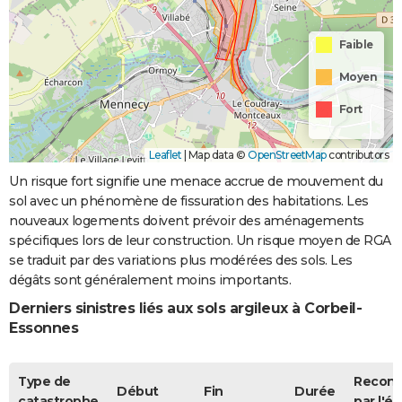
Faible
Moyen
Fort
Leaflet
|
Map data ©
OpenStreetMap
contributors
Un risque fort signifie une menace accrue de mouvement du
sol avec un phénomène de fissuration des habitations. Les
nouveaux logements doivent prévoir des aménagements
spécifiques lors de leur construction. Un risque moyen de RGA
se traduit par des variations plus modérées des sols. Les
dégâts sont généralement moins importants.
Derniers sinistres liés aux sols argileux à Corbeil-
Essonnes
Type de
Recon
Début
Fin
Durée
catastrophe
par l'ét