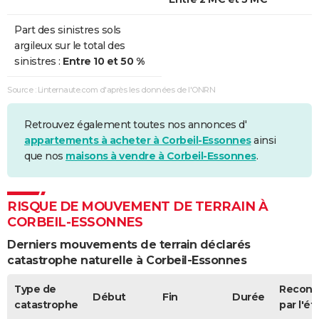
Sécheresse
01/06/1989
31/12/1990
579 j
Oui
Part des sinistres sols
argileux sur le total des
sinistres :
Entre 10 et 50 %
Source : Linternaute.com d'après les données de l'ONRN
Retrouvez également toutes nos annonces d'
appartements à acheter à Corbeil-Essonnes
ainsi
que nos
maisons à vendre à Corbeil-Essonnes
.
RISQUE DE MOUVEMENT DE TERRAIN À
CORBEIL-ESSONNES
Derniers mouvements de terrain déclarés
catastrophe naturelle à Corbeil-Essonnes
Type de
Recon
Début
Fin
Durée
catastrophe
par l'ét