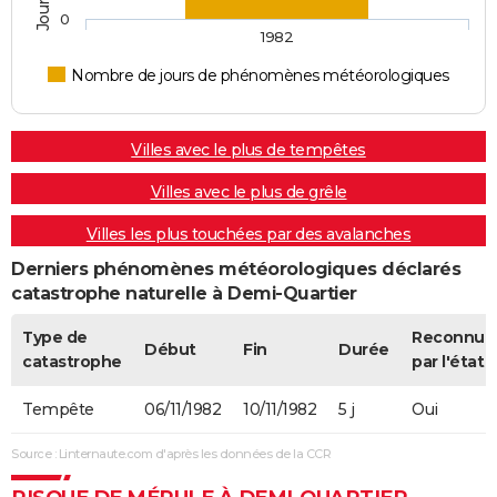
0
1982
Nombre de jours de phénomènes météorologiques
Villes avec le plus de tempêtes
Villes avec le plus de grêle
Villes les plus touchées par des avalanches
Derniers phénomènes météorologiques déclarés
catastrophe naturelle à Demi-Quartier
Type de
Reconnue
Début
Fin
Durée
catastrophe
par l'état
Tempête
06/11/1982
10/11/1982
5 j
Oui
Source : Linternaute.com d'après les données de la CCR