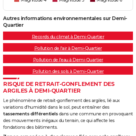
Magnitude 4
Magnitude 5
Magnitude 6
Autres informations environnementales sur Demi-
Quartier
Records du climat à Demi-Quartier
Pollution de l'air à Demi-Quartier
Pollution de l'eau à Demi-Quartier
Pollution des sols à Demi-Quartier
RISQUE DE RETRAIT-GONFLEMENT DES
ARGILES À DEMI-QUARTIER
Le phénomène de retrait-gonflement des argiles, lié aux
variations d'humidité dans le sol, peut entraîner des
tassements différentiels
dans une commune en provoquant
des mouvements inégaux du terrain, ce qui affecte les
fondations des bâtiments.