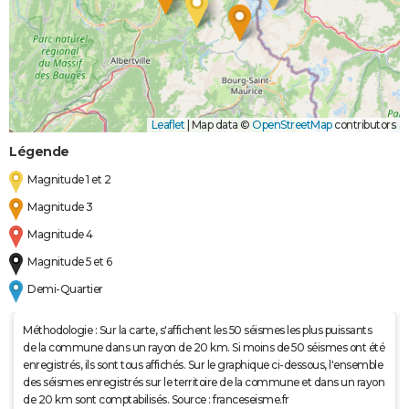
Leaflet
|
Map data ©
OpenStreetMap
contributors
Légende
Magnitude 1 et 2
Magnitude 3
Magnitude 4
Magnitude 5 et 6
Demi-Quartier
Méthodologie : Sur la carte, s'affichent les 50 séismes les plus puissants
de la commune dans un rayon de 20 km. Si moins de 50 séismes ont été
enregistrés, ils sont tous affichés. Sur le graphique ci-dessous, l'ensemble
des séismes enregistrés sur le territoire de la commune et dans un rayon
de 20 km sont comptabilisés. Source : franceseisme.fr