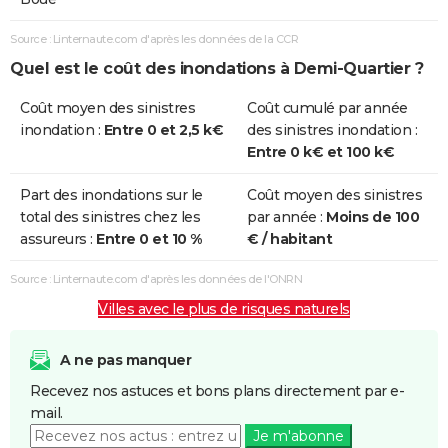
Source : Linternaute.com d'après les données de la CCR
Quel est le coût des inondations à Demi-Quartier ?
Coût moyen des sinistres
Coût cumulé par année
inondation :
Entre 0 et 2,5 k€
des sinistres inondation :
Entre 0 k€ et 100 k€
Part des inondations sur le
Coût moyen des sinistres
total des sinistres chez les
par année :
Moins de 100
assureurs :
Entre 0 et 10 %
€ / habitant
Source : Linternaute.com d'après les données de l'ONRN
Villes avec le plus de risques naturels
A ne pas manquer
Recevez nos astuces et bons plans directement par e-
mail.
Je m'abonne