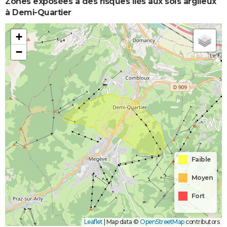
Zones exposées à des risques liés aux sols argileux
à Demi-Quartier
+
−
Faible
Moyen
Fort
Leaflet
|
Map data ©
OpenStreetMap
contributors