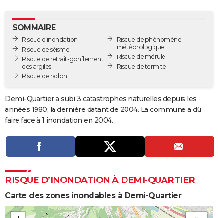
City break
Voyage de noces
Climat
Destinations
Voyage nature
Forum
+
PHOTO
SOMMAIRE
GUIDES D'ACHAT
Risque d’inondation
Risque de phénomène
météorologique
Risque de séisme
BONS PLANS
Risque de mérule
Risque de retrait-gonflement
des argiles
Risque de termite
CARTE DE VOEUX
Risque de radon
Carte Bonne année
Carte Pâques
Carte de Noël
Carte Saint-Valentin
Carte d'anniversaire
DICTIONNAIRE
Demi-Quartier a subi 3 catastrophes naturelles depuis les
Biographies
Expressions
Dictionnaire
Citations
Proverbes
années 1980, la dernière datant de 2004. La commune a dû
PROGRAMME TV
faire face à 1 inondation en 2004.
COPAINS D'AVANT
Se connecter
Collèges
Universités
Service militaire
S'inscrire
Lycées
Primaires
Entreprises
Avis de recherche
AVIS DE DÉCÈS
FORUM
RISQUE D’INONDATION À DEMI-QUARTIER
Lifestyle
Sport
Television
Cinema
Bricolage
Culture
Auto
Voyage
Carte des zones inondables à Demi-Quartier