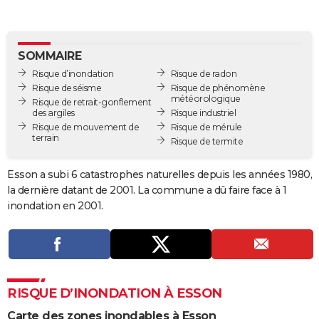
City break
Voyage de noces
Climat
Destinations
Voyage nature
Forum
+
PHOTO
GUIDES D'ACHAT
SOMMAIRE
Risque d’inondation
Risque de radon
BONS PLANS
Risque de séisme
Risque de phénomène
météorologique
Risque de retrait-gonflement
CARTE DE VOEUX
des argiles
Risque industriel
Risque de mouvement de
Risque de mérule
Carte Bonne année
Carte Pâques
Carte de Noël
Carte Saint-Valentin
Carte d'anniversaire
DICTIONNAIRE
terrain
Risque de termite
Biographies
Expressions
Dictionnaire
Citations
Proverbes
PROGRAMME TV
Esson a subi 6 catastrophes naturelles depuis les années 1980,
la dernière datant de 2001. La commune a dû faire face à 1
COPAINS D'AVANT
inondation en 2001.
Se connecter
Collèges
Universités
Service militaire
S'inscrire
Lycées
Primaires
Entreprises
Avis de recherche
AVIS DE DÉCÈS
FORUM
Lifestyle
Sport
Television
Cinema
Bricolage
Culture
Auto
Voyage
RISQUE D’INONDATION À ESSON
Carte des zones inondables à Esson