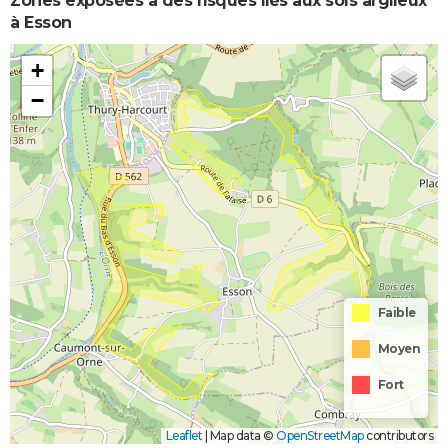
Zones exposées à des risques liés aux sols argileux
à Esson
+
−
Faible
Moyen
Fort
Leaflet
|
Map data ©
OpenStreetMap
contributors