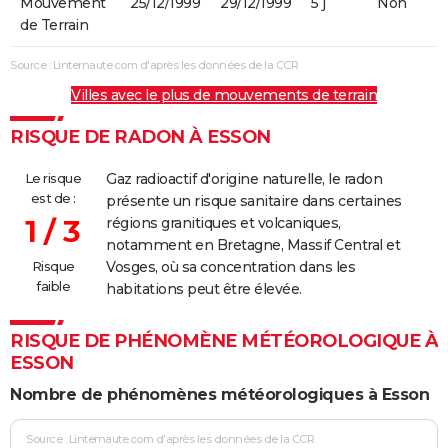
Mouvement
25/12/1999
29/12/1999
5 j
Non
de Terrain
Source : Linternaute.com d'après les données de la CCR
Villes avec le plus de mouvements de terrain
RISQUE DE RADON À ESSON
Le risque
Gaz radioactif d'origine naturelle, le radon
est de :
présente un risque sanitaire dans certaines
1 / 3
régions granitiques et volcaniques,
notamment en Bretagne, Massif Central et
Risque
Vosges, où sa concentration dans les
faible
habitations peut être élevée.
RISQUE DE PHÉNOMÈNE MÉTÉOROLOGIQUE À
ESSON
Nombre de phénomènes météorologiques à Esson
Source : Linternaute.com d'après les données de la CCR