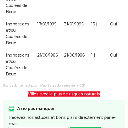
Coulées de
Boue
Inondations
17/01/1995
31/01/1995
15 j
Oui
et/ou
Coulées de
Boue
Inondations
21/06/1986
21/06/1986
1 j
Oui
et/ou
Coulées de
Boue
Source : Linternaute.com d'après les données de la CCR
Villes avec le plus de risques naturels
A ne pas manquer
Recevez nos astuces et bons plans directement par e-
mail.