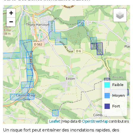
+
−
Faible
Moyen
Fort
Leaflet
|
Map data ©
OpenStreetMap
contributors
Un risque fort peut entraîner des inondations rapides, des