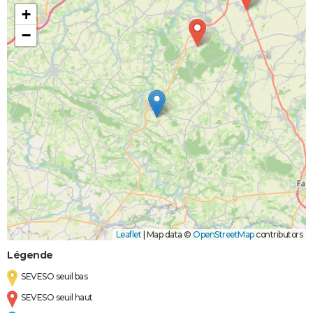
+
−
Leaflet
|
Map data ©
OpenStreetMap
contributors
Légende
SEVESO seuil bas
SEVESO seuil haut