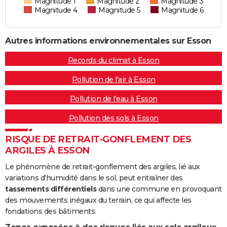
Magnitude 1
Magnitude 2
Magnitude 3
Magnitude 4
Magnitude 5
Magnitude 6
Autres informations environnementales sur Esson
Records du climat à Esson
Pollution de l'air à Esson
Pollution de l'eau à Esson
Pollution des sols à Esson
RISQUE DE RETRAIT-GONFLEMENT DES
ARGILES À ESSON
Le phénomène de retrait-gonflement des argiles, lié aux
variations d'humidité dans le sol, peut entraîner des
tassements différentiels
dans une commune en provoquant
des mouvements inégaux du terrain, ce qui affecte les
fondations des bâtiments.