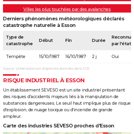
Villes les plus touchées par des avalanches
Derniers phénomènes météorologiques déclarés
catastrophe naturelle à Esson
Type de
Reconnue
Début
Fin
Durée
catastrophe
par l'état
Tempête
15/10/1987
16/10/1987
2 j
Oui
Source : Linternaute.com d'après les données de la CCR
RISQUE INDUSTRIEL À ESSON
Un établissement SEVESO est un site industriel présentant
des risques d'accidents majeurs liés à la manipulation de
substances dangereuses. Le seuil haut implique plus de risque
d'explosion, de nuage toxique ou d'incendie de grande
ampleur.
Carte des industries SEVESO proches d'Esson