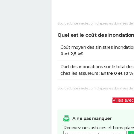
Inondations et/ou Coulées de
1
Boue
Source : Linternaute.com d'après les données de 
Inondations et/ou Coulées de
0
Boue
Quel est le coût des inondatio
Inondations et/ou Coulées de
0
Coût moyen des sinistres inondatio
Boue
0 et 2,5 k€
Part des inondations sur le total des
chez les assureurs :
Entre 0 et 10 %
Source : Linternaute.com d'après les données de
Villes avec
A ne pas manquer
Recevez nos astuces et bons plans