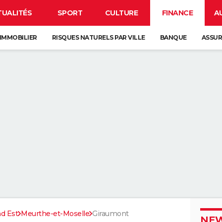
TUALITÉS
SPORT
CULTURE
FINANCE
A
IMMOBILIER
RISQUES NATURELS PAR VILLE
BANQUE
ASSU
d Est
Meurthe-et-Moselle
Giraumont
NEW