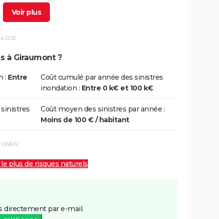
3/12/1993
25/12/1993
13 j
Oui
la CCR
1/04/1983
28/04/1983
28 j
Oui
ns à Giraumont ?
8/12/1982
31/12/1982
24 j
Oui
n :
Entre
Coût cumulé par année des sinistres
inondation :
Entre 0 k€ et 100 k€
 sinistres
Coût moyen des sinistres par année :
Moins de 100 € / habitant
 l'ONRN
 le plus de risques naturels
 directement par e-mail.