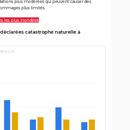
ations plus modérées qui peuvent causer des
ommages plus limités.
les les plus inondées
déclarées catastrophe naturelle à
 de la CCR