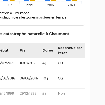
1993
1999
2016
2021
dation à Giraumont
ondation dans les zones inondées en France
s catastrophe naturelle à Giraumont
Reconnue par
ébut
Fin
Durée
l'état
3/07/2021
16/07/2021
4 j
Oui
8/05/2016
06/06/2016
10 j
Oui
5/12/1999
29/12/1999
5 j
Non