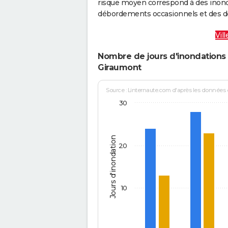
risque moyen correspond à des inond
débordements occasionnels et des d
Vil
Nombre de jours d'inondations 
Giraumont
Source : Linternaute.com d'après les données
30
Jours d'inondation
20
10