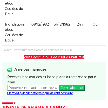
et/ou
Coulées de
Boue
Inondations
08/12/1982
31/12/1982
24 j
Oui
et/ou
Coulées de
Boue
Source : Linternaute.com d'après les données de la CCR
Villes avec le plus de risques naturels
A ne pas manquer
Recevez nos astuces et bons plans directement par e-
mail.
Je m'abonne
En savoir plus sur notre politique de confidentialité
RISQUE DE SÉISME À LABRY