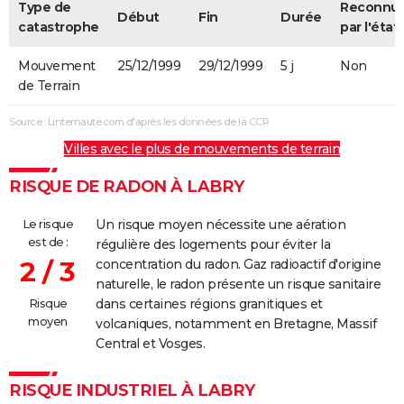
Type de
Reconnu
Début
Fin
Durée
catastrophe
par l'état
Mouvement
25/12/1999
29/12/1999
5 j
Non
de Terrain
Source : Linternaute.com d'après les données de la CCR
Villes avec le plus de mouvements de terrain
RISQUE DE RADON À LABRY
Le risque
Un risque moyen nécessite une aération
est de :
régulière des logements pour éviter la
2 / 3
concentration du radon. Gaz radioactif d'origine
naturelle, le radon présente un risque sanitaire
Risque
dans certaines régions granitiques et
moyen
volcaniques, notamment en Bretagne, Massif
Central et Vosges.
RISQUE INDUSTRIEL À LABRY