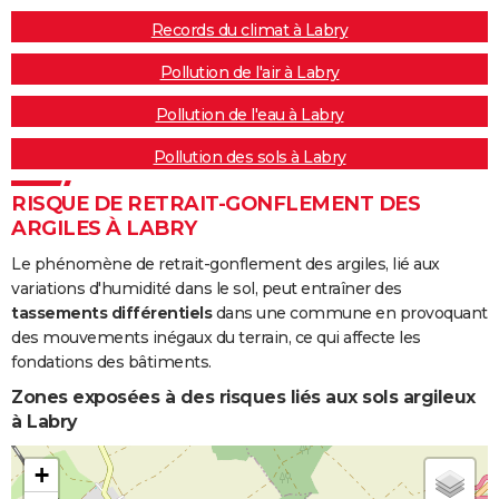
Records du climat à Labry
Pollution de l'air à Labry
Pollution de l'eau à Labry
Pollution des sols à Labry
RISQUE DE RETRAIT-GONFLEMENT DES
ARGILES À LABRY
Le phénomène de retrait-gonflement des argiles, lié aux
variations d'humidité dans le sol, peut entraîner des
tassements différentiels
dans une commune en provoquant
des mouvements inégaux du terrain, ce qui affecte les
fondations des bâtiments.
Zones exposées à des risques liés aux sols argileux
à Labry
+