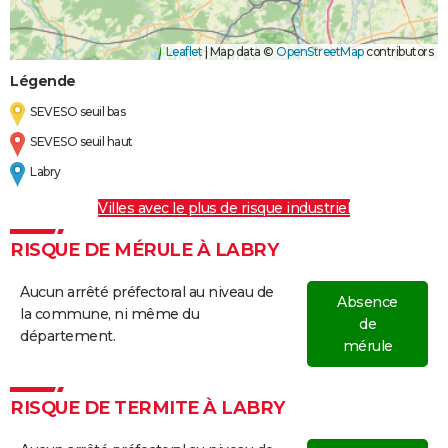
Leaflet
|
Map data ©
OpenStreetMap
contributors
Légende
SEVESO seuil bas
SEVESO seuil haut
Labry
Villes avec le plus de risque industriel
RISQUE DE MÉRULE À LABRY
Aucun arrêté préfectoral au niveau de
Absence
la commune, ni même du
de
département.
mérule
RISQUE DE TERMITE À LABRY