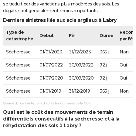
se traduit par des variations plus modérées des sols. Les
dégâts sont généralement moins importants.
Derniers sinistres liés aux sols argileux à Labry
Type de
Recon
Début
Fin
Durée
catastrophe
par l'ét
Sécheresse
01/01/2023
31/12/2023
365 j
Non
Sécheresse
01/07/2022
30/09/2022
92 j
Oui
Sécheresse
01/07/2020
30/09/2020
92 j
Oui
Sécheresse
01/01/2019
31/12/2019
365 j
Non
Source : Linternaute.com d'après les données de la CCR
Quel est le coût des mouvements de terrain
différentiels consécutifs à la sécheresse et à la
réhydratation des sols à Labry ?