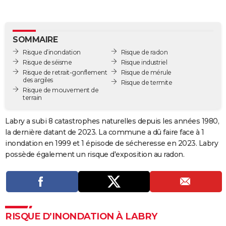
City break
Voyage de noces
Climat
Destinations
Voyage nature
Forum
+
PHOTO
GUIDES D'ACHAT
SOMMAIRE
Risque d’inondation
Risque de radon
BONS PLANS
Risque de séisme
Risque industriel
Risque de retrait-gonflement
Risque de mérule
CARTE DE VOEUX
des argiles
Risque de termite
Risque de mouvement de
Carte Bonne année
Carte Pâques
Carte de Noël
Carte Saint-Valentin
Carte d'anniversaire
DICTIONNAIRE
terrain
Biographies
Expressions
Dictionnaire
Citations
Proverbes
PROGRAMME TV
Labry a subi 8 catastrophes naturelles depuis les années 1980,
la dernière datant de 2023. La commune a dû faire face à 1
COPAINS D'AVANT
inondation en 1999 et 1 épisode de sécheresse en 2023. Labry
Se connecter
Collèges
Universités
Service militaire
S'inscrire
Lycées
Primaires
Entreprises
Avis de recherche
possède également un risque d'exposition au radon.
AVIS DE DÉCÈS
FORUM
Lifestyle
Sport
Television
Cinema
Bricolage
Culture
Auto
Voyage
RISQUE D’INONDATION À LABRY