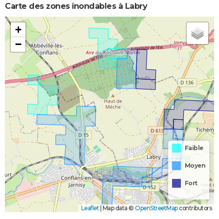
Carte des zones inondables à Labry
+
−
Faible
Moyen
Fort
Leaflet
|
Map data ©
OpenStreetMap
contributors