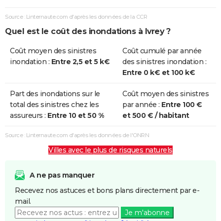
Source : Linternaute.com d'après les données de la CCR
Quel est le coût des inondations à Ivrey ?
Coût moyen des sinistres
Coût cumulé par année
inondation :
Entre 2,5 et 5 k€
des sinistres inondation :
Entre 0 k€ et 100 k€
Part des inondations sur le
Coût moyen des sinistres
total des sinistres chez les
par année :
Entre 100 €
assureurs :
Entre 10 et 50 %
et 500 € / habitant
Source : Linternaute.com d'après les données de l'ONRN
Villes avec le plus de risques naturels
A ne pas manquer
Recevez nos astuces et bons plans directement par e-
mail.
Je m'abonne