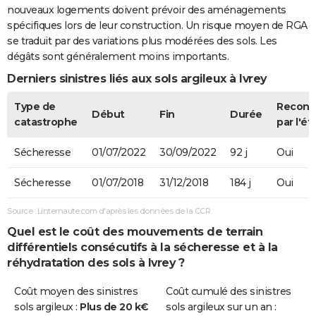
nouveaux logements doivent prévoir des aménagements
spécifiques lors de leur construction. Un risque moyen de RGA
se traduit par des variations plus modérées des sols. Les
dégâts sont généralement moins importants.
Derniers sinistres liés aux sols argileux à Ivrey
Type de
Recon
Début
Fin
Durée
catastrophe
par l'ét
Sécheresse
01/07/2022
30/09/2022
92 j
Oui
Sécheresse
01/07/2018
31/12/2018
184 j
Oui
Source : Linternaute.com d'après les données de la CCR
Quel est le coût des mouvements de terrain
différentiels consécutifs à la sécheresse et à la
réhydratation des sols à Ivrey ?
Coût moyen des sinistres
Coût cumulé des sinistres
sols argileux :
Plus de 20 k€
sols argileux sur un an :