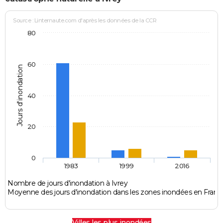
Source : Linternaute.com d'après les données de la CCR
80
60
Jours d'inondation
40
20
0
1983
1999
2016
Nombre de jours d'inondation à Ivrey
Moyenne des jours d'inondation dans les zones inondées en Franc
Villes les plus inondées