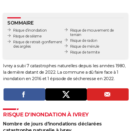
City break
Voyage de noces
Climat
Destinations
Voyage nature
Forum
+
PHOTO
GUIDES D'ACHAT
SOMMAIRE
Risque d’inondation
Risque de mouvement de
BONS PLANS
terrain
Risque de séisme
Risque de radon
Risque de retrait-gonflement
CARTE DE VOEUX
des argiles
Risque de mérule
Risque de termite
Carte Bonne année
Carte Pâques
Carte de Noël
Carte Saint-Valentin
Carte d'anniversaire
DICTIONNAIRE
Biographies
Expressions
Dictionnaire
Citations
Proverbes
Ivrey a subi 7 catastrophes naturelles depuis les années 1980,
PROGRAMME TV
la dernière datant de 2022. La commune a dû faire face à 1
COPAINS D'AVANT
inondation en 2016 et 1 épisode de sécheresse en 2022.
Se connecter
Collèges
Universités
Service militaire
S'inscrire
Lycées
Primaires
Entreprises
Avis de recherche
AVIS DE DÉCÈS
FORUM
Lifestyle
Sport
Television
Cinema
Bricolage
Culture
Auto
Voyage
RISQUE D’INONDATION À IVREY
Nombre de jours d'inondations déclarées
catastrophe naturelle à Ivrey