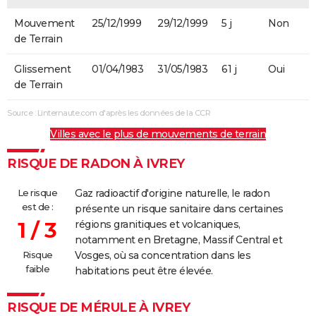
Mouvement
25/12/1999
29/12/1999
5 j
Non
de Terrain
Glissement
01/04/1983
31/05/1983
61 j
Oui
de Terrain
Source : Linternaute.com d'après les données de la CCR
Villes avec le plus de mouvements de terrain
RISQUE DE RADON À IVREY
Le risque
Gaz radioactif d'origine naturelle, le radon
est de :
présente un risque sanitaire dans certaines
1 / 3
régions granitiques et volcaniques,
notamment en Bretagne, Massif Central et
Risque
Vosges, où sa concentration dans les
faible
habitations peut être élevée.
RISQUE DE MÉRULE À IVREY