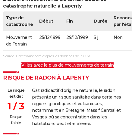
catastrophe naturelle à Lapenty
Type de
Reconnu
Début
Fin
Durée
catastrophe
par l'état
Mouvement
25/12/1999
29/12/1999
5 j
Non
de Terrain
Source : Linternaute.com d'après les données de la CCR
Villes avec le plus de mouvements de terrain
RISQUE DE RADON À LAPENTY
Le risque
Gaz radioactif d'origine naturelle, le radon
est de :
présente un risque sanitaire dans certaines
1 / 3
régions granitiques et volcaniques,
notamment en Bretagne, Massif Central et
Risque
Vosges, où sa concentration dans les
faible
habitations peut être élevée.