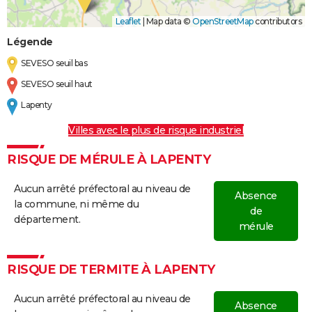
Leaflet
|
Map data ©
OpenStreetMap
contributors
Légende
SEVESO seuil bas
SEVESO seuil haut
Lapenty
Villes avec le plus de risque industriel
RISQUE DE MÉRULE À LAPENTY
Aucun arrêté préfectoral au niveau de
Absence
la commune, ni même du
de
département.
mérule
RISQUE DE TERMITE À LAPENTY
Aucun arrêté préfectoral au niveau de
Absence