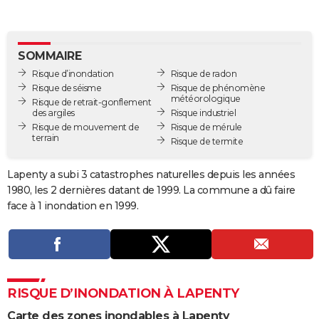
City break
Voyage de noces
Climat
Destinations
Voyage nature
Forum
+
PHOTO
GUIDES D'ACHAT
SOMMAIRE
Risque d’inondation
Risque de radon
BONS PLANS
Risque de séisme
Risque de phénomène
météorologique
Risque de retrait-gonflement
CARTE DE VOEUX
des argiles
Risque industriel
Risque de mouvement de
Risque de mérule
Carte Bonne année
Carte Pâques
Carte de Noël
Carte Saint-Valentin
Carte d'anniversaire
DICTIONNAIRE
terrain
Risque de termite
Biographies
Expressions
Dictionnaire
Citations
Proverbes
PROGRAMME TV
Lapenty a subi 3 catastrophes naturelles depuis les années
1980, les 2 dernières datant de 1999. La commune a dû faire
COPAINS D'AVANT
face à 1 inondation en 1999.
Se connecter
Collèges
Universités
Service militaire
S'inscrire
Lycées
Primaires
Entreprises
Avis de recherche
AVIS DE DÉCÈS
FORUM
Lifestyle
Sport
Television
Cinema
Bricolage
Culture
Auto
Voyage
RISQUE D’INONDATION À LAPENTY
Carte des zones inondables à Lapenty