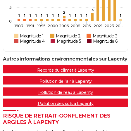
5
3
2
1
1
1
1
1
1
1
1
1
1
1
1
1
0
1983
1991
1995
2000
2006
2008
2016
2021
2023
20…
Magnitude 1
Magnitude 2
Magnitude 3
Magnitude 4
Magnitude 5
Magnitude 6
Autres informations environnementales sur Lapenty
Records du climat à Lapenty
Pollution de l'air à Lapenty
Pollution de l'eau à Lapenty
Pollution des sols à Lapenty
RISQUE DE RETRAIT-GONFLEMENT DES
ARGILES À LAPENTY