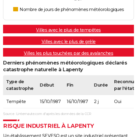
Nombre de jours de phénomènes météorologiques
Villes avec le plus de tempêtes
Villes avec le plus de grêle
Villes les plus touchées par des avalanches
Derniers phénomènes météorologiques déclarés
catastrophe naturelle à Lapenty
Type de
Reconnue
Début
Fin
Durée
catastrophe
par l'état
Tempête
15/10/1987
16/10/1987
2 j
Oui
Source : Linternaute.com d'après les données de la CCR
RISQUE INDUSTRIEL À LAPENTY
Un établissement SEVESO est un site industriel présentant