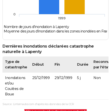
0
1999
Nombre de jours d'inondation à Lapenty
Moyenne des jours d'inondation dans les zones inondées en Franc
Dernières inondations déclarées catastrophe
naturelle à Lapenty
Type de
Reconnu
Début
Fin
Durée
catastrophe
par l'état
Inondations
25/12/1999
29/12/1999
5 j
Non
et/ou
Coulées de
Boue
Source : Linternaute.com d'après les données de la CCR