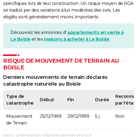
spécifiques lors de leur construction. Un risque moyen de RGA
se traduit par des variations plus modérées des sols. Les
dégâts sont généralement moins importants.
Découvrez les annonces d'
appartements en vente à
Le Boisle
et les
maisons à acheter à Le Boisle
.
RISQUE DE MOUVEMENT DE TERRAIN AU
BOISLE
Derniers mouvements de terrain déclarés
catastrophe naturelle au Boisle
Type de
Reconnu
Début
Fin
Durée
catastrophe
par l'état
Mouvement
25/12/1999
29/12/1999
5 j
Non
de Terrain
Source : Linternaute.com d'après les données de la CCR