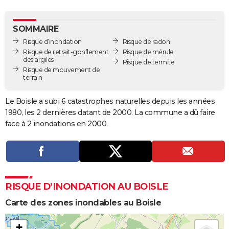
City break
Voyage de noces
Climat
Destinations
Voyage nature
Forum
+
PHOTO
SOMMAIRE
GUIDES D'ACHAT
Risque d’inondation
Risque de radon
Risque de retrait-gonflement
Risque de mérule
BONS PLANS
des argiles
Risque de termite
Risque de mouvement de
CARTE DE VOEUX
terrain
Carte Bonne année
Carte Pâques
Carte de Noël
Carte Saint-Valentin
Carte d'anniversaire
DICTIONNAIRE
Le Boisle a subi 6 catastrophes naturelles depuis les années
1980, les 2 dernières datant de 2000. La commune a dû faire
Biographies
Expressions
Dictionnaire
Citations
Proverbes
PROGRAMME TV
face à 2 inondations en 2000.
COPAINS D'AVANT
Se connecter
Collèges
Universités
Service militaire
S'inscrire
Lycées
Primaires
Entreprises
Avis de recherche
AVIS DE DÉCÈS
FORUM
RISQUE D’INONDATION AU BOISLE
Lifestyle
Sport
Television
Cinema
Bricolage
Culture
Auto
Voyage
Carte des zones inondables au Boisle
+