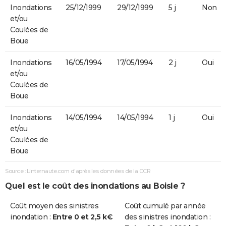
Inondations
25/12/1999
29/12/1999
5 j
Non
et/ou
Coulées de
Boue
Inondations
16/05/1994
17/05/1994
2 j
Oui
et/ou
Coulées de
Boue
Inondations
14/05/1994
14/05/1994
1 j
Oui
et/ou
Coulées de
Boue
Source : Linternaute.com d'après les données de la CCR
Quel est le coût des inondations au Boisle ?
Coût moyen des sinistres
Coût cumulé par année
inondation :
Entre 0 et 2,5 k€
des sinistres inondation :