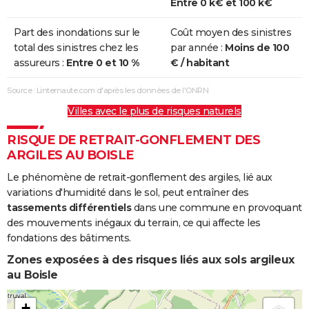
Entre 0 k€ et 100 k€
Part des inondations sur le
Coût moyen des sinistres
total des sinistres chez les
par année :
Moins de 100
assureurs :
Entre 0 et 10 %
€ / habitant
Source : Linternaute.com d'après les données de l'ONRN
Villes avec le plus de risques naturels
RISQUE DE RETRAIT-GONFLEMENT DES
ARGILES AU BOISLE
Le phénomène de retrait-gonflement des argiles, lié aux
variations d'humidité dans le sol, peut entraîner des
tassements différentiels
dans une commune en provoquant
des mouvements inégaux du terrain, ce qui affecte les
fondations des bâtiments.
Zones exposées à des risques liés aux sols argileux
au Boisle
+