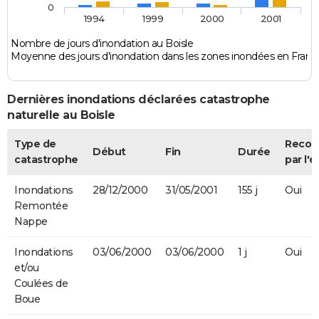
0
1994
1999
2000
2001
Nombre de jours d'inondation au Boisle
Moyenne des jours d'inondation dans les zones inondées en Franc
Dernières inondations déclarées catastrophe
naturelle au Boisle
Type de
Recon
Début
Fin
Durée
catastrophe
par l'é
Inondations
28/12/2000
31/05/2001
155 j
Oui
Remontée
Nappe
Inondations
03/06/2000
03/06/2000
1 j
Oui
et/ou
Coulées de
Boue