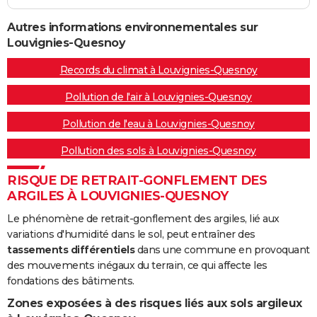
Autres informations environnementales sur
Louvignies-Quesnoy
Records du climat à Louvignies-Quesnoy
Pollution de l'air à Louvignies-Quesnoy
Pollution de l'eau à Louvignies-Quesnoy
Pollution des sols à Louvignies-Quesnoy
RISQUE DE RETRAIT-GONFLEMENT DES
ARGILES À LOUVIGNIES-QUESNOY
Le phénomène de retrait-gonflement des argiles, lié aux
variations d'humidité dans le sol, peut entraîner des
tassements différentiels
dans une commune en provoquant
des mouvements inégaux du terrain, ce qui affecte les
fondations des bâtiments.
Zones exposées à des risques liés aux sols argileux