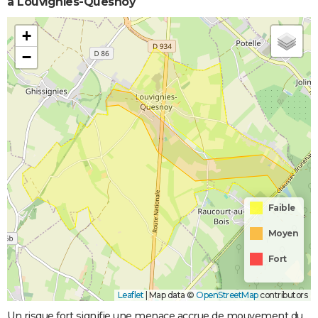
à Louvignies-Quesnoy
+
−
Faible
Moyen
Fort
Leaflet
|
Map data ©
OpenStreetMap
contributors
Un risque fort signifie une menace accrue de mouvement du