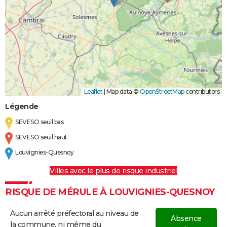
Leaflet
|
Map data ©
OpenStreetMap
contributors
Légende
SEVESO seuil bas
SEVESO seuil haut
Louvignies-Quesnoy
Villes avec le plus de risque industriel
RISQUE DE MÉRULE À LOUVIGNIES-QUESNOY
Aucun arrêté préfectoral au niveau de
Absence
la commune, ni même du