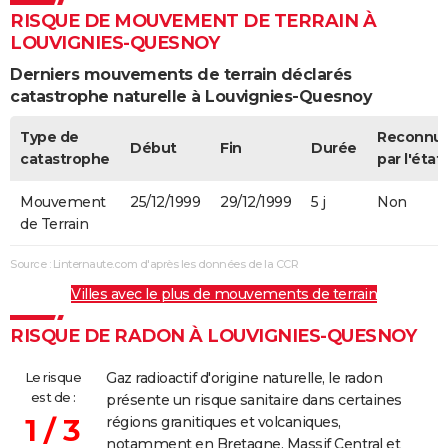
RISQUE DE MOUVEMENT DE TERRAIN À
LOUVIGNIES-QUESNOY
Derniers mouvements de terrain déclarés
catastrophe naturelle à Louvignies-Quesnoy
Type de
Reconnu
Début
Fin
Durée
catastrophe
par l'état
Mouvement
25/12/1999
29/12/1999
5 j
Non
de Terrain
Source : Linternaute.com d'après les données de la CCR
Villes avec le plus de mouvements de terrain
RISQUE DE RADON À LOUVIGNIES-QUESNOY
Le risque
Gaz radioactif d'origine naturelle, le radon
est de :
présente un risque sanitaire dans certaines
1 / 3
régions granitiques et volcaniques,
notamment en Bretagne, Massif Central et