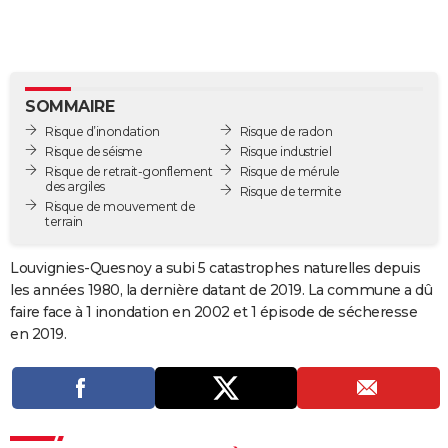
City break
Voyage de noces
Climat
Destinations
Voyage nature
Forum
+
PHOTO
GUIDES D'ACHAT
BONS PLANS
SOMMAIRE
Risque d’inondation
Risque de radon
CARTE DE VOEUX
Risque de séisme
Risque industriel
Risque de retrait-gonflement
Risque de mérule
Carte Bonne année
Carte Pâques
Carte de Noël
Carte Saint-Valentin
Carte d'anniversaire
DICTIONNAIRE
des argiles
Risque de termite
Risque de mouvement de
terrain
Biographies
Expressions
Dictionnaire
Citations
Proverbes
PROGRAMME TV
Louvignies-Quesnoy a subi 5 catastrophes naturelles depuis
COPAINS D'AVANT
les années 1980, la dernière datant de 2019. La commune a dû
Se connecter
Collèges
Universités
Service militaire
S'inscrire
Lycées
Primaires
Entreprises
Avis de recherche
AVIS DE DÉCÈS
faire face à 1 inondation en 2002 et 1 épisode de sécheresse
en 2019.
FORUM
Lifestyle
Sport
Television
Cinema
Bricolage
Culture
Auto
Voyage