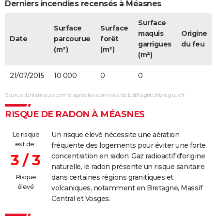
Derniers incendies recensés à Méasnes
Surface
Surface
Surface
maquis
Origine
Date
parcourue
forêt
garrigues
du feu
(m²)
(m²)
(m²)
21/07/2015
10 000
0
0
Source : Linternaute.com d'après les données du bdiff.agriculture.gouv.fr
RISQUE DE RADON À MÉASNES
Le risque
Un risque élevé nécessite une aération
est de :
fréquente des logements pour éviter une forte
3 / 3
concentration en radon. Gaz radioactif d'origine
naturelle, le radon présente un risque sanitaire
Risque
dans certaines régions granitiques et
élevé
volcaniques, notamment en Bretagne, Massif
Central et Vosges.