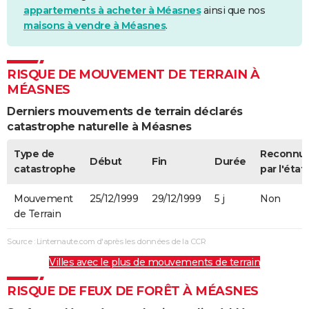
appartements à acheter à Méasnes
ainsi que nos
maisons à vendre à Méasnes
.
RISQUE DE MOUVEMENT DE TERRAIN À
MÉASNES
Derniers mouvements de terrain déclarés
catastrophe naturelle à Méasnes
Type de
Reconnu
Début
Fin
Durée
catastrophe
par l'état
Mouvement
25/12/1999
29/12/1999
5 j
Non
de Terrain
Source : Linternaute.com d'après les données de la CCR
Villes avec le plus de mouvements de terrain
RISQUE DE FEUX DE FORÊT À MÉASNES