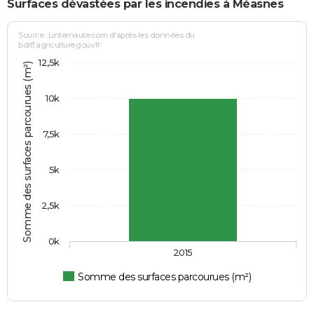
Surfaces dévastées par les incendies à Méasnes
Source : Linternaute.com d'après les données du
bdiff.agriculture.gouv.fr
12,5k
Somme des surfaces parcourues (m²)
10k
7,5k
5k
2,5k
0k
2015
Somme des surfaces parcourues (m²)