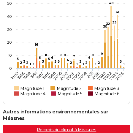
50
48
41
40
33
32
30
30
20
16
9
10
8
8
8
8
7
6
6
6
5
5
4
3
3
3
3
3
3
2
2
2
2
2
1
1
1
1
1
1
0
2002
2020
1991
2005
2022
1993
2007
2024
1995
2009
2026
1980
1998
2011
1985
2000
2018
1989
Magnitude 1
Magnitude 2
Magnitude 3
Magnitude 4
Magnitude 5
Magnitude 6
Autres informations environnementales sur
Méasnes
Records du climat à Méasnes