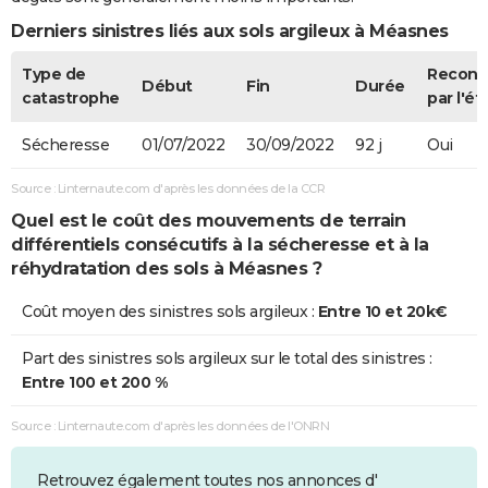
Derniers sinistres liés aux sols argileux à Méasnes
Type de
Recon
Début
Fin
Durée
catastrophe
par l'ét
Sécheresse
01/07/2022
30/09/2022
92 j
Oui
Source : Linternaute.com d'après les données de la CCR
Quel est le coût des mouvements de terrain
différentiels consécutifs à la sécheresse et à la
réhydratation des sols à Méasnes ?
Coût moyen des sinistres sols argileux :
Entre 10 et 20k€
Part des sinistres sols argileux sur le total des sinistres :
Entre 100 et 200 %
Source : Linternaute.com d'après les données de l'ONRN
Retrouvez également toutes nos annonces d'