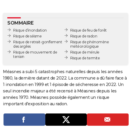
City break
Voyage de noces
Climat
Destinations
Voyage nature
Forum
+
PHOTO
GUIDES D'ACHAT
SOMMAIRE
Risque d’inondation
Risque de feu de forêt
BONS PLANS
Risque de séisme
Risque de radon
Risque de retrait-gonflement
Risque de phénomène
CARTE DE VOEUX
des argiles
météorologique
Risque de mouvement de
Risque de mérule
Carte Bonne année
Carte Pâques
Carte de Noël
Carte Saint-Valentin
Carte d'anniversaire
DICTIONNAIRE
terrain
Risque de termite
Biographies
Expressions
Dictionnaire
Citations
Proverbes
PROGRAMME TV
Méasnes a subi 5 catastrophes naturelles depuis les années
1980, la dernière datant de 2022. La commune a dû faire face à
COPAINS D'AVANT
1 inondation en 1999 et 1 épisode de sécheresse en 2022. Un
Se connecter
Collèges
Universités
Service militaire
S'inscrire
Lycées
Primaires
Entreprises
Avis de recherche
AVIS DE DÉCÈS
seul incendie majeur a été recensé à Méasnes depuis les
années 1970. Méasnes possède également un risque
FORUM
important d'exposition au radon.
Lifestyle
Sport
Television
Cinema
Bricolage
Culture
Auto
Voyage