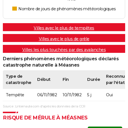
Nombre de jours de phénomènes météorologiques
Villes avec le plus de tempêtes
Villes avec le plus de grêle
Villes les plus touchées par des avalanches
Derniers phénomènes météorologiques déclarés
catastrophe naturelle à Méasnes
Type de
Reconnue
Début
Fin
Durée
catastrophe
par l'état
Tempête
06/11/1982
10/11/1982
5 j
Oui
Source : Linternaute.com d'après les données de la CCR
RISQUE DE MÉRULE À MÉASNES