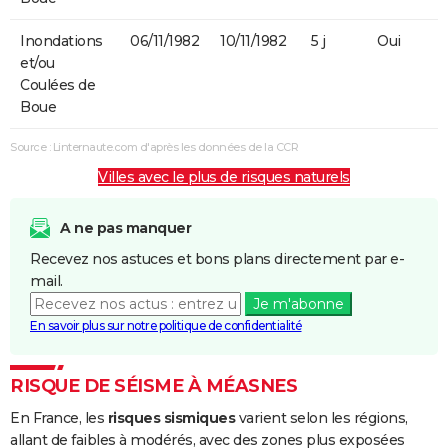
Inondations
06/11/1982
10/11/1982
5 j
Oui
et/ou
Coulées de
Boue
Source : Linternaute.com d'après les données de la CCR
Villes avec le plus de risques naturels
A ne pas manquer
Recevez nos astuces et bons plans directement par e-
mail.
Je m'abonne
En savoir plus sur notre politique de confidentialité
RISQUE DE SÉISME À MÉASNES
En France, les
risques sismiques
varient selon les régions,
allant de faibles à modérés, avec des zones plus exposées